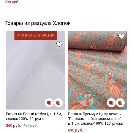
790 руб.
зависимости от партии.
Товары из раздела Хлопок
СКИДКА 20% АКЦИЯ
Батист цв.Белый (отбел.), ш.1.5м,
Перкаль Премиум Цифр.печать
Т
хлопок-100%, 60гр/м.кв
"Павлины на бирюзовом фоне",
ц
ш.1.5м, хлопок-100%, 120гр/м.кв
ш
360 руб.
450 руб.
690 руб.
5