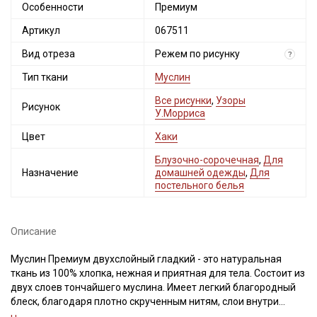
Особенности
Премиум
Артикул
067511
Вид отреза
Режем по рисунку
?
Тип ткани
Муслин
Все рисунки
,
Узоры
Рисунок
У.Морриса
Цвет
Хаки
Секретная рассылка от Купава
Блузочно-сорочечная
,
Для
Мы публикуем здесь дополнительные
Назначение
домашней одежды
,
Для
промокоды и скидки до 30% на узкие
постельного белья
категории тканей
Описание
Электронная почта
Муслин Премиум двухслойный гладкий - это натуральная
ткань из 100% хлопка, нежная и приятная для тела. Состоит из
двух слоев тончайшего муслина. Имеет легкий благородный
блеск, благодаря плотно скрученным нитям, слои внутри
Подписаться
прошиты тонкой нитью в шахматном порядке.