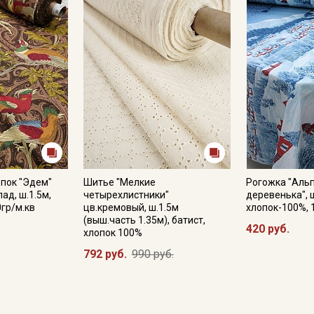
пок "Эдем"
Шитье "Мелкие
Рогожка "Аль
ад, ш.1.5м,
четырехлистники"
деревенька", ш
0гр/м.кв
цв.кремовый, ш.1.5м
хлопок-100%, 
(выш.часть 1.35м), батист,
420 руб.
хлопок 100%
792 руб.
990 руб.