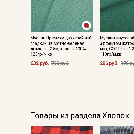
Муслин Премиум двухслойный
Муслин двухслой
гладкий цв.Мятно-зеленая
эффектом жатос
дымка, ш.2.5м, хлопок-100%,
мох, СОРТ2, ш.1.
120гр/м.кв
110гр/м.кв
632 руб.
790 руб.
296 руб.
370 р
Товары из раздела Хлопок