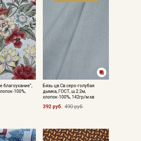
е благоухание",
Бязь цв.Св.серо-голубая
хлопок-100%,
дымка, ГОСТ, ш.2.2м,
хлопок-100%, 142гр/м.кв
392 руб.
490 руб.