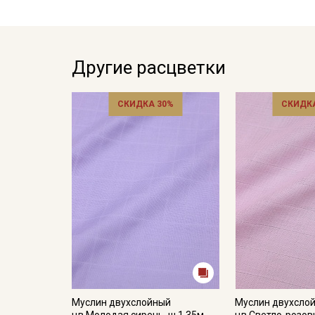
Другие расцветки
СКИДКА 30%
СКИДКА
Муслин двухслойный
Муслин двухсло
цв.Молодая сирень, ш.1.35м,
цв.Светло-розовы