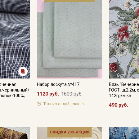
рочечная
Набор лоскута №417
Бязь "Вечерне
в.чернильный/
ГОСТ, ш.2.2м, 
1120 руб.
1600 руб.
хлопок-100%,
142гр/м.кв
Только онлайн-заказ
490 руб.
СКИДКА 20% АКЦИЯ