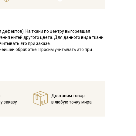
м дефектов). На ткани по центру выгоревшая
ения нитей другого цвета. Для данного вида ткани
читывать это при заказе.
нейшей обработке. Просим учитывать это при
 полотняное редкое, слои внутри плотно прошиты
. Материал очень мягкий на ощупь, имеет среднюю
ого кроя, применяется при пошиве женской летней
, в мужском образе это тонкие летние рубашки в
й
Доставим товар
тские одеяла и накидки, которые отличаются
у заказу
в любую точку мира
готавливают пологи и занавеси, элитное
слиновых штор хорошо пропускает свет и не
ки, следует учитывать, что из-за неплотного
в местах проколов иглы и на швах при сильной
ой, чтобы было минимально срезов и швов.