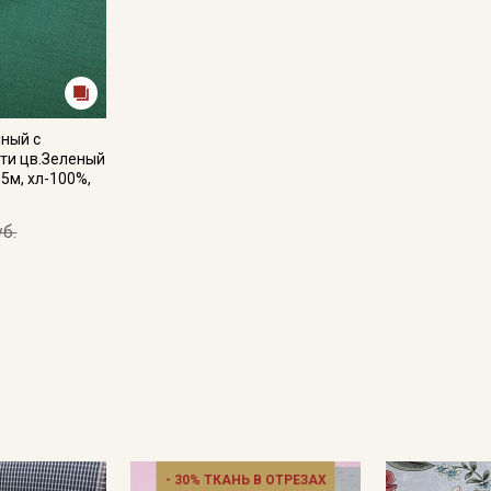
Даю
Согласие на получение рекламных и
информационных рассылок
ный с
ти цв.Зеленый
35м, хл-100%,
уб.
- 30% ТКАНЬ В ОТРЕЗАХ