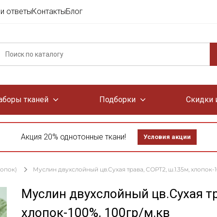
и ответы
Контакты
Блог
аборы тканей
Подборки
Скидки 
Акция 20% однотонные ткани!
Условия акции
лопок)
Муслин двухслойный цв.Сухая трава, СОРТ2, ш.1.35м, хлопок-1
Муслин двухслойный цв.Сухая тр
хлопок-100%, 100гр/м.кв