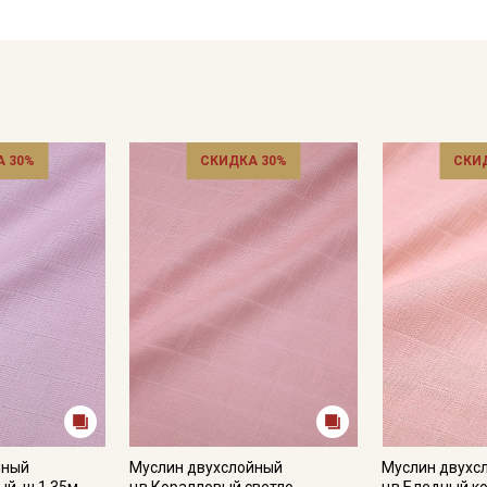
Рекомендации по уходу: режим стирки «деликатный» или ру
максимальная температура глажения 150С; гладить во вла
Цветопередача может отличаться от оригинального цвета т
в зависимости от партии тон ткани может отличаться.
 30%
СКИДКА 30%
СКИ
йный
Муслин двухслойный
Муслин двухс
й, ш.1.35м,
цв.Коралловый светло-
цв.Бледный к