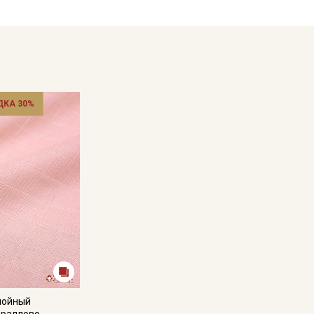
чная стирка; нельзя использовать отбеливатели;
жном состоянии; сушить в подвешенном состоянии.
кани в зависимости от настроек вашего монитора и
ДКА 30%
лойный
ораллово-