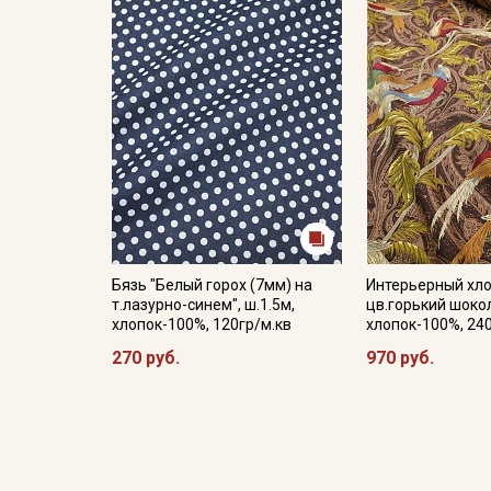
Бязь "Белый горох (7мм) на
Интерьерный хло
т.лазурно-синем", ш.1.5м,
цв.горький шокол
хлопок-100%, 120гр/м.кв
хлопок-100%, 24
270 руб.
970 руб.