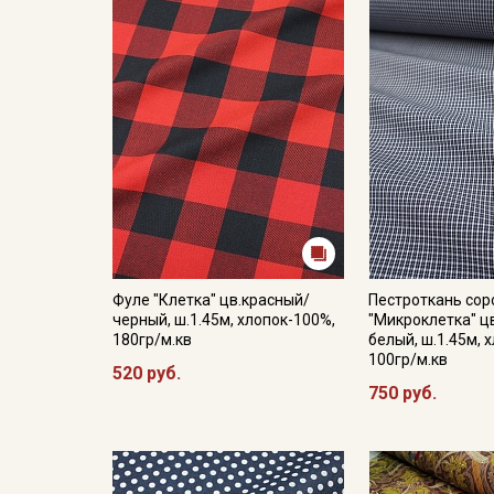
Фуле "Клетка" цв.красный/
Пестроткань со
черный, ш.1.45м, хлопок-100%,
"Микроклетка" ц
180гр/м.кв
белый, ш.1.45м, 
100гр/м.кв
520 руб.
750 руб.