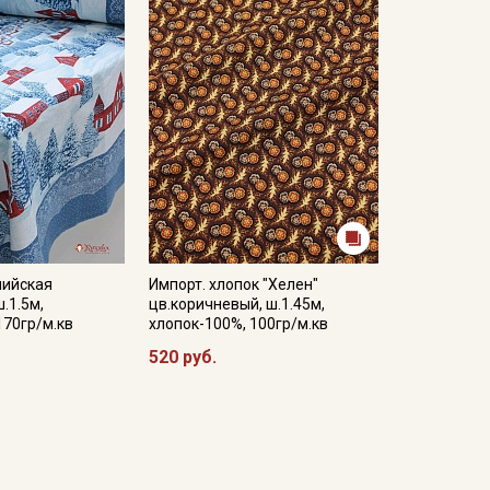
пийская
Импорт. хлопок "Хелен"
.1.5м,
цв.коричневый, ш.1.45м,
170гр/м.кв
хлопок-100%, 100гр/м.кв
520 руб.