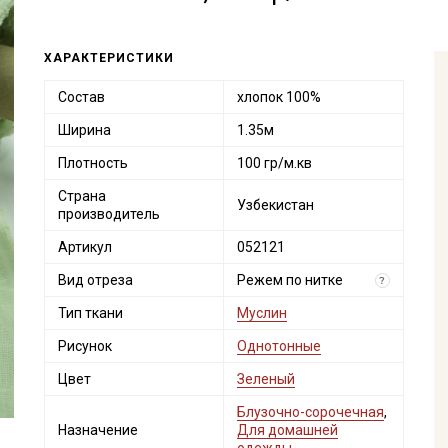
ХАРАКТЕРИСТИКИ
Состав
хлопок 100%
Ширина
1.35м
Плотность
100 гр/м.кв
Страна
Узбекистан
производитель
Артикул
052121
Вид отреза
Режем по нитке
?
Тип ткани
Муслин
Рисунок
Однотонные
Цвет
Зеленый
Блузочно-сорочечная
,
Назначение
Для домашней