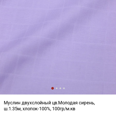
Муслин двухслойный цв.Молодая сирень,
ш.1.35м, хлопок-100%, 100гр/м.кв