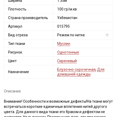
Ширина
1.35м
Плотность
100 гр/м.кв
Страна производитель
Узбекистан
Артикул
015795
Вид отреза
Режем по нитке
?
Тип ткани
Муслин
Рисунок
Однотонные
Цвет
Сиреневый
Блузочно-сорочечная
,
Для
Назначение
домашней одежды
Описание
Внимание! Особенности и возможные дефекты!На ткани могут
встречаться короткие единичные вплетения нитей другого
цвета. Для данного вида ткани это браком и дефектом не