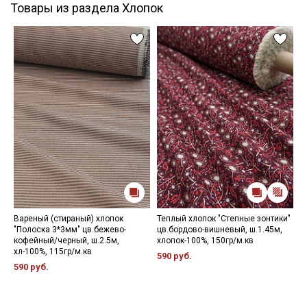
Товары из раздела Хлопок
Вареный (стираный) хлопок
Теплый хлопок "Степные зонтики"
К
"Полоска 3*3мм" цв.бежево-
цв.бордово-вишневый, ш.1.45м,
(
кофейный/черный, ш.2.5м,
хлопок-100%, 150гр/м.кв
б
хл-100%, 115гр/м.кв
х
590 руб.
м
590 руб.
7