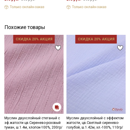
Только онлайн-заказ
Только онлайн-заказ
Ознакомлен(а) с
Политикой обработки персональных
данных
и даю
Согласие на обработку персональных
данных
Даю
Согласие на получение рекламных и
Похожие товары
информационных рассылок
СКИДКА 20% АКЦИЯ
СКИДКА 20% АКЦИЯ
Муслин двухслойный стеганый с
Муслин двухслойный с эффектом
эф.жатости цв.Сиренево-розовый
жатости, цв.Светлый сиренево-
туман, ш.1.4м, хлопок-100%, 200гр/
голубой, ш.1.42м, хл.-100%, 110гр/