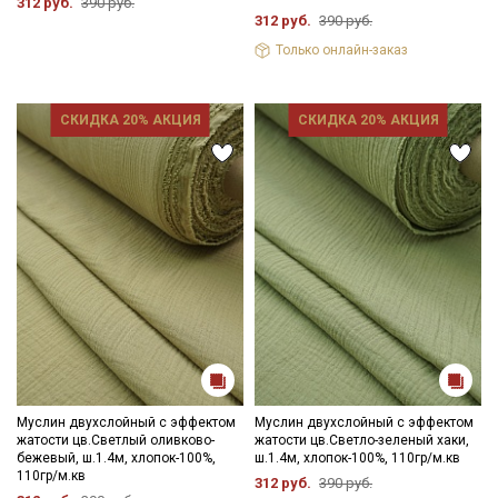
312 руб.
390 руб.
312 руб.
390 руб.
Только онлайн-заказ
СКИДКА 20% АКЦИЯ
СКИДКА 20% АКЦИЯ
Муслин двухслойный с эффектом
Муслин двухслойный с эффектом
жатости цв.Светлый оливково-
жатости цв.Светло-зеленый хаки,
бежевый, ш.1.4м, хлопок-100%,
ш.1.4м, хлопок-100%, 110гр/м.кв
110гр/м.кв
312 руб.
390 руб.