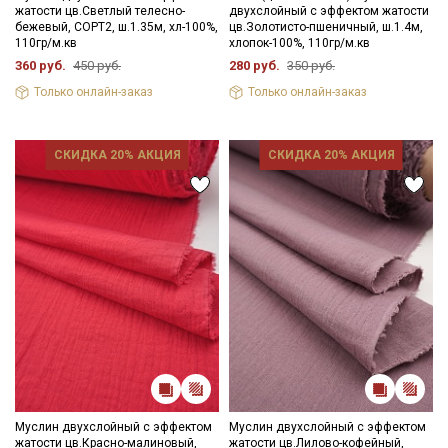
жатости цв.Светлый телесно-
двухслойный с эффектом жатости
Ткань дает усадку до 5% перед пошивом постирайте отрез
бежевый, СОРТ2, ш.1.35м, хл-100%,
цв.Золотисто-пшеничный, ш.1.4м,
при температуре дальнейших стирок, не выше 40C
110гр/м.кв
хлопок-100%, 110гр/м.кв
Уход:
360 руб.
450 руб.
280 руб.
350 руб.
- стирка до 40C, отжим до 600 оборотов
- запрещены отбеливатели
Только онлайн-заказ
Только онлайн-заказ
- сушить в подвешенном и расправленном состоянии
- гладить не рекомендуется, после глажки жатый эффект
уменьшается, допускается вертикальное отпаривание.
СКИДКА 20% АКЦИЯ
СКИДКА 20% АКЦИЯ
Цветопередача (тон) может отличаться от оригинального
цвета ткани в зависимости от настроек вашего монитора и в
зависимости от партии.
Муслин двухслойный с эффектом
Муслин двухслойный с эффектом
жатости цв.Красно-малиновый,
жатости цв.Лилово-кофейный,