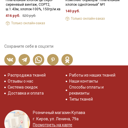
сиреневый винтаж, СОРТ2,
хлопок однотонный" №1
б
ш.1.43м, хлопок-100%, 150гр/м.кв
1
140 руб.
416 руб.
520 руб.
5
Только онлайн-заказ
Только онлайн-заказ
Сохраните себе в соцсети
Распродажа тканей
Работы из наших тканей
Отзывы о нас
Наши контакты
Система скидок
Способы оплаты и
Доставка и оплата
реквизиты
Типы тканей
Розничный магазин Купава
г. Киров, ул. Ленина, 79а
Посмотреть на карте