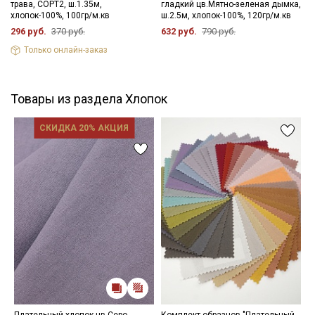
трава, СОРТ2, ш.1.35м,
гладкий цв.Мятно-зеленая дымка,
хлопок-100%, 100гр/м.кв
ш.2.5м, хлопок-100%, 120гр/м.кв
296 руб.
370 руб.
632 руб.
790 руб.
Только онлайн-заказ
Товары из раздела Хлопок
СКИДКА 20% АКЦИЯ
Плательный хлопок цв.Серо-
Комплект образцов "Плательный
С