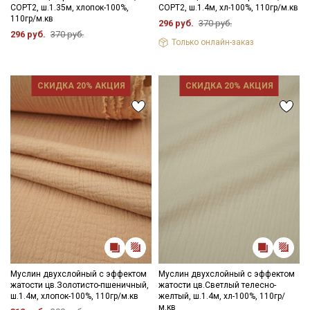
Секретная рассылка от Купава
СОРТ2, ш.1.35м, хлопок-100%,
СОРТ2, ш.1.4м, хл-100%, 110гр/м.кв
110гр/м.кв
296 руб.
370 руб.
Мы публикуем здесь дополнительные
296 руб.
370 руб.
Только онлайн-заказ
промокоды и скидки до 30% на узкие
категории тканей
СКИДКА 20% АКЦИЯ
СКИДКА 20% АКЦИЯ
Электронная почта
Подписаться
Ознакомлен(а) с
Политикой обработки персональных
данных
и даю
Согласие на обработку персональных
данных
Даю
Согласие на получение рекламных и
информационных рассылок
Муслин двухслойный с эффектом
Муслин двухслойный с эффектом
жатости цв.Золотисто-пшеничный,
жатости цв.Светлый телесно-
ш.1.4м, хлопок-100%, 110гр/м.кв
желтый, ш.1.4м, хл-100%, 110гр/
м.кв