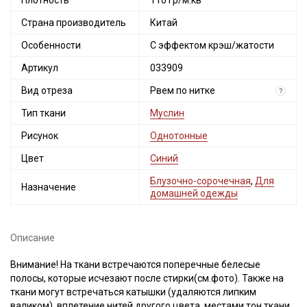
Плотность
110 гр/м.кв
Страна производитель
Китай
Особенности
С эффектом крэш/жатости
Артикул
033909
Вид отреза
Рвем по нитке
?
Тип ткани
Муслин
Рисунок
Однотонные
Цвет
Синий
Блузочно-сорочечная
,
Для
Назначение
домашней одежды
Описание
Внимание! На ткани встречаются поперечные белесые
полосы, которые исчезают после стирки(см.фото). Также на
ткани могут встречаться катышки (удаляются липким
валиком), вплетение нитей другого цвета, местами тон ткани