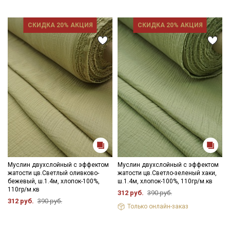
СКИДКА 20% АКЦИЯ
СКИДКА 20% АКЦИЯ
Муслин двухслойный с эффектом
Муслин двухслойный с эффектом
жатости цв.Светлый оливково-
жатости цв.Светло-зеленый хаки,
бежевый, ш.1.4м, хлопок-100%,
ш.1.4м, хлопок-100%, 110гр/м.кв
110гр/м.кв
312 руб.
390 руб.
312 руб.
390 руб.
Только онлайн-заказ