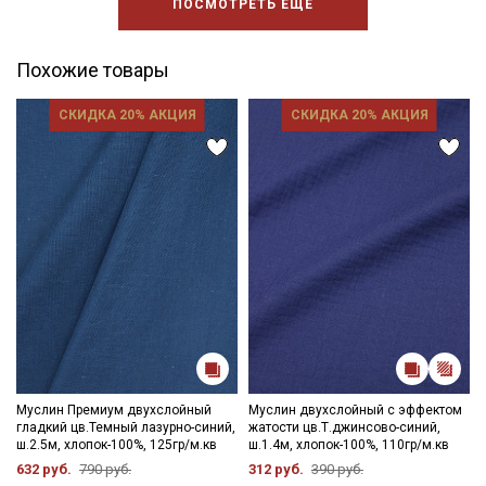
ПОСМОТРЕТЬ ЕЩЕ
Похожие товары
СКИДКА 20% АКЦИЯ
СКИДКА 20% АКЦИЯ
Муслин Премиум двухслойный
Муслин двухслойный с эффектом
гладкий цв.Темный лазурно-синий,
жатости цв.Т.джинсово-синий,
ш.2.5м, хлопок-100%, 125гр/м.кв
ш.1.4м, хлопок-100%, 110гр/м.кв
632 руб.
790 руб.
312 руб.
390 руб.