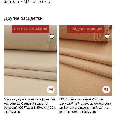
жатости - МК по пошиву
- запрещены отбеливатели
- сушить в подвешенном и расправленном состоянии
- гладить не рекомендуется, после глажки жатый эффект
Другие расцветки
уменьшается, допускается вертикальное отпаривание.
Цветопередача (тон) может отличаться от оригинального
цвета ткани в зависимости от настроек вашего монитора и в
СКИДКА 20% АКЦИЯ
СКИДКА 20% АКЦИЯ
зависимости от партии.
Муслин двухслойный с эффектом
БРАК (цена снижена) Муслин
жатости цв.Светлый телесно-
двухслойный с эффектом жатости
бежевый, СОРТ2, ш.1.35м, хл-100%,
цв.Золотисто-пшеничный, ш.1.4м,
110гр/м.кв
хлопок-100%, 110гр/м.кв