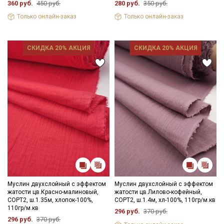
360 руб.
450 руб.
280 руб.
350 руб.
Только онлайн-заказ
Только онлайн-заказ
СКИДКА 20% АКЦИЯ
СКИДКА 20% АКЦИЯ
Муслин двухслойный с эффектом
Муслин двухслойный с эффектом
жатости цв.Красно-малиновый,
жатости цв.Лилово-кофейный,
СОРТ2, ш.1.35м, хлопок-100%,
СОРТ2, ш.1.4м, хл-100%, 110гр/м.кв
Секретная рассылка от Купава
110гр/м.кв
296 руб.
370 руб.
296 руб.
370 руб.
Мы публикуем здесь дополнительные