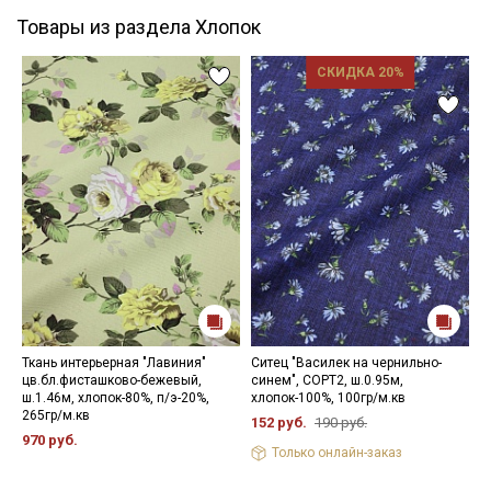
Товары из раздела Хлопок
СКИДКА 20%
Ткань интерьерная "Лавиния"
Ситец "Василек на чернильно-
Ф
цв.бл.фисташково-бежевый,
синем", СОРТ2, ш.0.95м,
ц
ш.1.46м, хлопок-80%, п/э-20%,
хлопок-100%, 100гр/м.кв
С
265гр/м.кв
8
152 руб.
190 руб.
970 руб.
4
Только онлайн-заказ