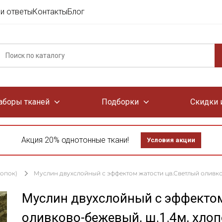
и ответы
Контакты
Блог
аборы тканей
Подборки
Скидки 
Акция 20% однотонные ткани!
Условия акции
лопок)
Муслин двухслойный с эффектом жатости цв.Светлый оливково
Муслин двухслойный с эффекто
оливково-бежевый, ш.1.4м, хлоп