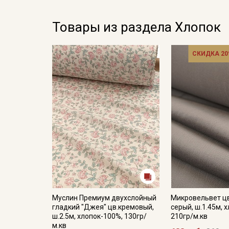
Товары из раздела Хлопок
СКИДКА 20
Муслин Премиум двухслойный
Микровельвет ц
гладкий "Джея" цв.кремовый,
серый, ш.1.45м, 
ш.2.5м, хлопок-100%, 130гр/
210гр/м.кв
м.кв