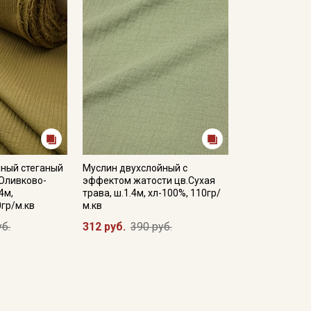
йный стеганый
Муслин двухслойный с
.Оливково-
эффектом жатости цв.Сухая
4м,
трава, ш.1.4м, хл-100%, 110гр/
0гр/м.кв
м.кв
уб.
312 руб.
390 руб.