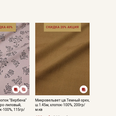
ДКА 40%
СКИДКА 20% АКЦИЯ
опок "Вербена"
Микровельвет цв.Темный орех,
еро-лиловый,
ш.1.45м, хлопок-100%, 200гр/
к-100%, 115гр/
м.кв