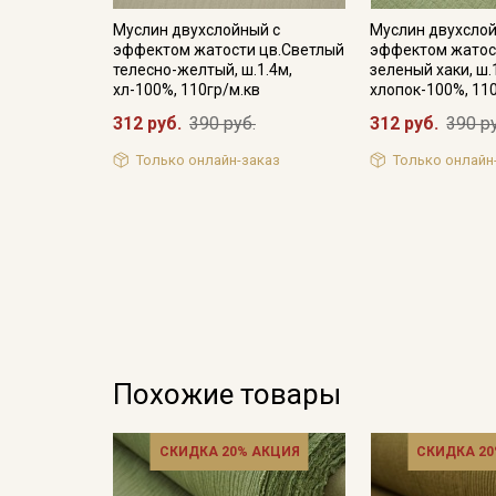
Муслин двухслойный с
Муслин двухслой
эффектом жатости цв.Светлый
эффектом жатост
телесно-желтый, ш.1.4м,
зеленый хаки, ш.
хл-100%, 110гр/м.кв
хлопок-100%, 11
312 руб.
390 руб.
312 руб.
390 р
Только онлайн-заказ
Только онлайн
Похожие товары
СКИДКА 20% АКЦИЯ
СКИДКА 20