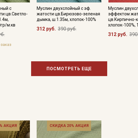
ный с
Муслин двухслойный с эф.
Муслин двухс
и цв.Светло-
жатости цв.Бирюзово-зеленая
эффектом жат
1.4м,
дымка, ш.1.35м, хлопок-100%
цв.Кирпично-к
Подписаться
0гр/м.кв
хлопок-100%, 
312 руб.
390 руб.
уб.
312 руб.
390
Ознакомлен(а) с
Политикой обработки персональных
-заказ
данных
и даю
Согласие на обработку персональных
данных
Даю
Согласие на получение рекламных и
информационных рассылок
ПОСМОТРЕТЬ ЕЩЕ
% АКЦИЯ
СКИДКА 20% АКЦИЯ