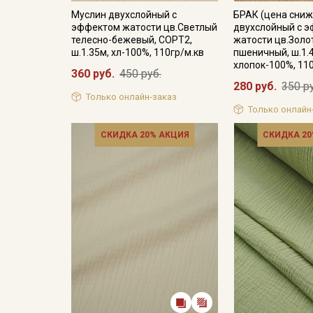
Муслин двухслойный с
БРАК (цена сниж
эффектом жатости цв.Светлый
двухслойный с 
телесно-бежевый, СОРТ2,
жатости цв.Золо
ш.1.35м, хл-100%, 110гр/м.кв
пшеничный, ш.1.
хлопок-100%, 11
360 руб.
450 руб.
280 руб.
350 р
Только онлайн-заказ
Только онлайн
СКИДКА 20% АКЦИЯ
СКИДКА 20