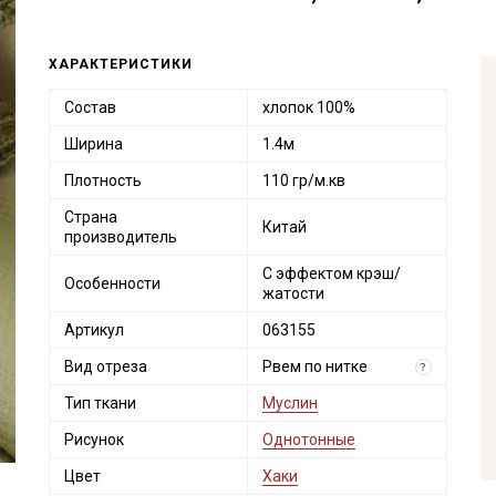
ХАРАКТЕРИСТИКИ
Состав
хлопок 100%
Ширина
1.4м
Плотность
110 гр/м.кв
Страна
Китай
производитель
С эффектом крэш/
Особенности
жатости
Артикул
063155
Вид отреза
Рвем по нитке
?
Тип ткани
Муслин
Рисунок
Однотонные
Цвет
Хаки