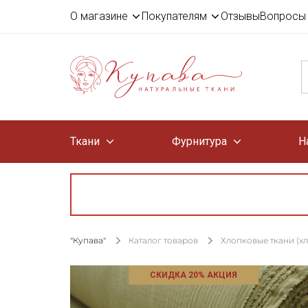
О магазине
Покупателям
Отзывы
Вопросы 
Ткани
Фурнитура
Н
"Купава"
Каталог товаров
Хлопковые ткани (х
СКИДКА 20% АКЦИЯ