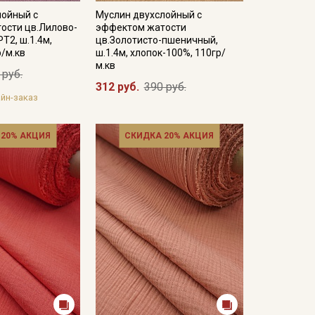
лойный с
Муслин двухслойный с
ости цв.Лилово-
эффектом жатости
Т2, ш.1.4м,
цв.Золотисто-пшеничный,
р/м.кв
ш.1.4м, хлопок-100%, 110гр/
м.кв
 руб.
312 руб.
390 руб.
йн-заказ
 20% АКЦИЯ
СКИДКА 20% АКЦИЯ