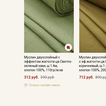
Муслин двухслойный с
Муслин двухсло
эффектом жатости цв.Светло-
с эф.жатости цв
зеленый хаки, ш.1.4м,
коричневый, ш.1.
хлопок-100%, 110гр/м.кв
хлопок-100%, 20
312 руб.
390 руб.
712 руб.
890 р
Только онлайн-заказ