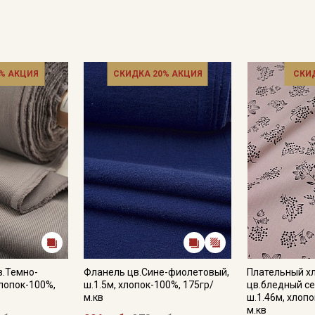
% АКЦИЯ
СКИДКА 20% АКЦИЯ
СКИ
в.Темно-
Фланель цв.Сине-фиолетовый,
Плательный хл
хлопок-100%,
ш.1.5м, хлопок-100%, 175гр/
цв.бледный с
м.кв
ш.1.46м, хлопо
м.кв