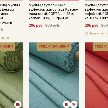
ена) Муслин
Муслин двухслойный с
Муслин двухс
эффектом
эффектом жатости цв.Красно-
эффектом жат
тисто-
малиновый, СОРТ2, ш.1.35м,
кофейный, СОР
4м,
хлопок-100%, 110гр/м.кв
хл-100%, 110г
0гр/м.кв
296 руб.
370 руб.
296 руб.
370
уб.
Только онла
-заказ
% АКЦИЯ
СКИДКА 20% АКЦИЯ
СКИДКА
Секретная рассылка от
Купава
Мы публикуем здесь дополнительные
промокоды и скидки до 30% на узкие
категории тканей
Электронная почта