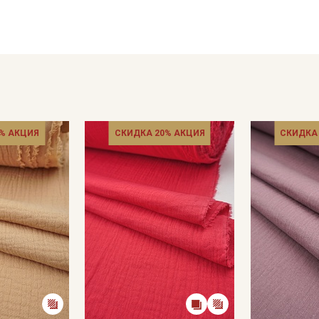
- сушить в подвешенном и расправленном состоянии
- гладить не рекомендуется, после глажки жатый эффект у
отпаривание.
Цветопередача (тон) может отличаться от оригинального цв
монитора и в зависимости от партии.
% АКЦИЯ
СКИДКА 20% АКЦИЯ
СКИДКА