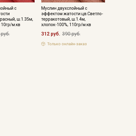
лойный с
Муслин двухслойный с
ости
эффектом жатости цв.Светло-
расный, ш.1.35м,
терракотовый, ш.1.4м,
110гр/м.кв
хлопок-100%, 110гр/м.кв
 руб.
312 руб.
390 руб.
Только онлайн-заказ