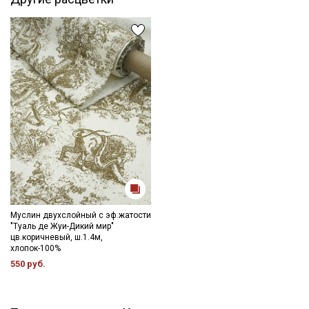
цвета ткани в зависимости от настроек вашего монитора и в
зависимости от партии.
Муслин двухслойный с эф.жатости
"Туаль де Жуи-Дикий мир"
цв.коричневый, ш.1.4м,
хлопок-100%
550 руб.