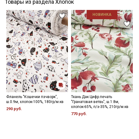
Товары из раздела Хлопок
НОВИНКА
Фланель "Кошечки пэчворк",
Ткань Дак Цифр.печать
Ф
ш.0.9м, хлопок-100%, 180гр/м.кв
"Гранатовая ветвь", ш.1.8м,
м
хлопок-65%, п/э-35%, 210гр/м.кв
ш
290 руб.
770 руб.
5