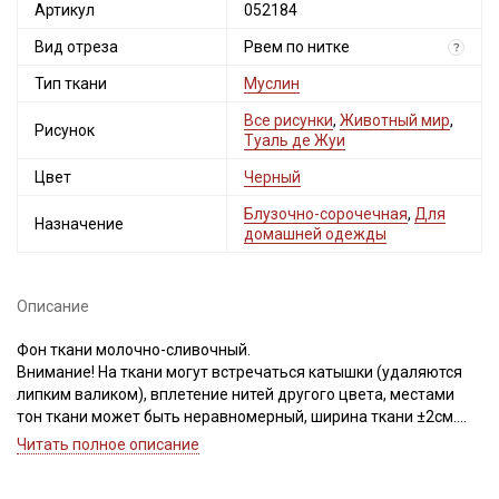
Артикул
052184
Вид отреза
Рвем по нитке
?
Тип ткани
Муслин
Все рисунки
,
Животный мир
,
Рисунок
Туаль де Жуи
Цвет
Черный
Блузочно-сорочечная
,
Для
Назначение
домашней одежды
Описание
Фон ткани молочно-сливочный.
Внимание! На ткани могут встречаться катышки (удаляются
липким валиком), вплетение нитей другого цвета, местами
тон ткани может быть неравномерный, ширина ткани ±2см.
Секретная рассылка от Купава
Просим учитывать это при заказе.
Читать полное описание
Мы публикуем здесь дополнительные
Муслин двухслойный с эффектом жатости - это натуральная