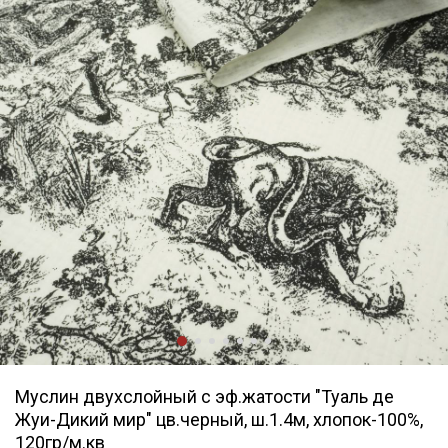
Муслин двухслойный с эф.жатости "Туаль де
Жуи-Дикий мир" цв.черный, ш.1.4м, хлопок-100%,
120гр/м.кв