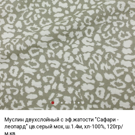
Муслин двухслойный с эф.жатости "Сафари -
леопард" цв.серый мох, ш.1.4м, хл-100%, 120гр/
м.кв