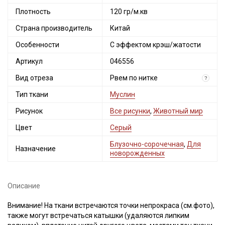
Секретная рассылка от Купава
Плотность
120 гр/м.кв
Мы публикуем здесь дополнительные
Страна производитель
Китай
промокоды и скидки до 30% на узкие
категории тканей
Особенности
С эффектом крэш/жатости
Артикул
046556
Электронная почта
Вид отреза
Рвем по нитке
?
Тип ткани
Муслин
Рисунок
Все рисунки
,
Животный мир
Подписаться
Цвет
Серый
Блузочно-сорочечная
,
Для
Ознакомлен(а) с
Политикой обработки персональных
Назначение
новорожденных
данных
и даю
Согласие на обработку персональных
данных
Даю
Согласие на получение рекламных и
Описание
информационных рассылок
Внимание! На ткани встречаются точки непрокраса (см.фото),
также могут встречаться катышки (удаляются липким