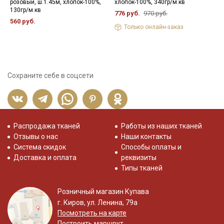
розовый, ш.1.45м, хлопок-100%,
хлопок-100%, 340гр/м.кв
ц
- запрещены отбеливатели
130гр/м.кв
х
776 руб.
970 руб.
- сушить в подвешенном и расправленном состоянии
560 руб.
6
- гладить не рекомендуется, после глажки жатый эффект
Только онлайн-заказ
уменьшается, допускается вертикальное отпаривание.
Цветопередача (тон) может отличаться от оригинального
цвета ткани в зависимости от настроек вашего монитора и в
зависимости от партии.
Сохраните себе в соцсети
Распродажа тканей
Работы из наших тканей
Отзывы о нас
Наши контакты
Система скидок
Способы оплаты и
Доставка и оплата
реквизиты
Типы тканей
Розничный магазин Купава
г. Киров, ул. Ленина, 79а
Посмотреть на карте
Построить маршрут