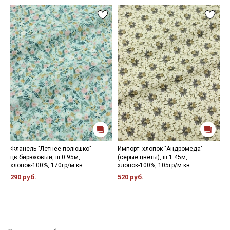
Фланель "Летнее полюшко"
Импорт. хлопок "Андромеда"
П
цв.бирюзовый, ш.0.95м,
(серые цветы), ш.1.45м,
ц
хлопок-100%, 170гр/м.кв
хлопок-100%, 105гр/м.кв
1
290 руб.
520 руб.
4