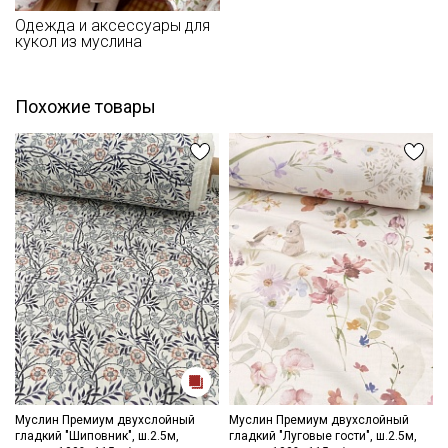
- запрещены отбеливатели
- сушить в подвешенном и расправленном состоянии
Одежда и аксессуары для
кукол из муслина
- гладить не рекомендуется, после глажки жатый эффект
уменьшается, допускается вертикальное отпаривание.
Цветопередача (тон) может отличаться от оригинального
цвета ткани в зависимости от настроек вашего монитора и в
Похожие товары
зависимости от партии.
Секретная рассылка от Купава
Мы публикуем здесь дополнительные
Муслин Премиум двухслойный
Муслин Премиум двухслойный
гладкий "Шиповник", ш.2.5м,
гладкий "Луговые гости", ш.2.5м,
промокоды и скидки до 30% на узкие