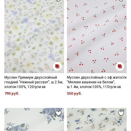
Муслин Премиум двухслойный
Муслин двухслойный с эф.жатости
гладкий "Нежный рассвет", ш.2.5м,
"Мелкие вишенки на белом",
хлопок-100%, 120гр/м.кв
ш.1.4м, хлопок-100%, 115гр/м.кв
790 руб.
550 руб.