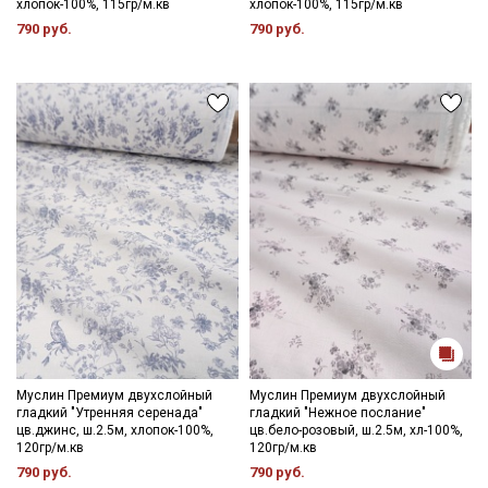
хлопок-100%, 115гр/м.кв
хлопок-100%, 115гр/м.кв
категории тканей
790 руб.
790 руб.
Электронная почта
Подписаться
Ознакомлен(а) с
Политикой обработки персональных
данных
и даю
Согласие на обработку персональных
данных
Даю
Согласие на получение рекламных и
информационных рассылок
Муслин Премиум двухслойный
Муслин Премиум двухслойный
гладкий "Утренняя серенада"
гладкий "Нежное послание"
цв.джинс, ш.2.5м, хлопок-100%,
цв.бело-розовый, ш.2.5м, хл-100%,
120гр/м.кв
120гр/м.кв
790 руб.
790 руб.