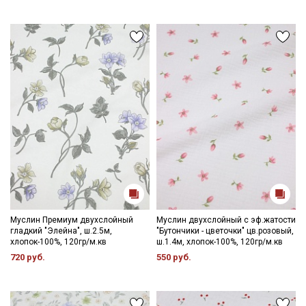
Муслин Премиум двухслойный
Муслин двухслойный с эф.жатости
гладкий "Элейна", ш.2.5м,
"Бутончики - цветочки" цв.розовый,
хлопок-100%, 120гр/м.кв
ш.1.4м, хлопок-100%, 120гр/м.кв
720 руб.
550 руб.