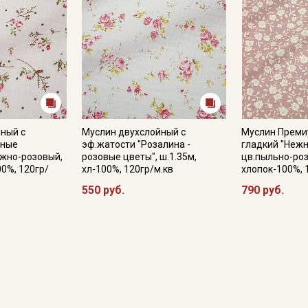
ный с
Муслин двухслойный с
Муслин Преми
жные
эф.жатости "Розалина -
гладкий "Нежн
ежно-розовый,
розовые цветы", ш.1.35м,
цв.пыльно-роз
00%, 120гр/
хл-100%, 120гр/м.кв
хлопок-100%, 
550 руб.
790 руб.