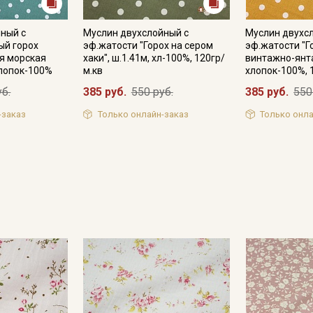
ный с
Муслин двухслойный с
Муслин двухс
ый горох
эф.жатости "Горох на сером
эф.жатости "Г
Подписаться
ая морская
хаки", ш.1.41м, хл-100%, 120гр/
винтажно-янта
хлопок-100%
м.кв
хлопок-100%, 
Ознакомлен(а) с
Политикой обработки персональных
уб.
385 руб.
550 руб.
385 руб.
550
данных
и даю
Согласие на обработку персональных
данных
-заказ
Только онлайн-заказ
Только онла
Даю
Согласие на получение рекламных и
информационных рассылок