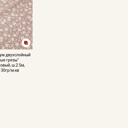
ум двухслойный
ые грезы"
овый, ш.2.5м,
130гр/м.кв