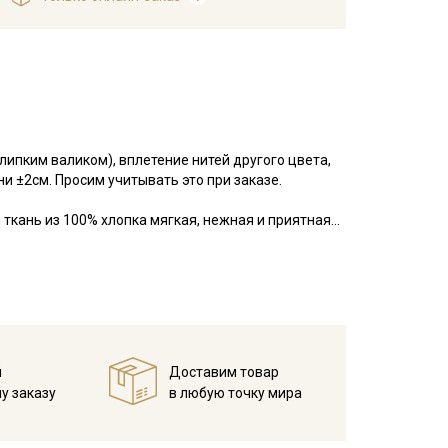
липким валиком), вплетение нитей другого цвета,
и ±2см. Просим учитывать это при заказе.
ткань из 100% хлопка мягкая, нежная и приятная
ффектом волнистой жатости. Состоит из двух
нутри прошиты тонкой нитью, благодаря
кости и воздушности ткань достаточно прочная и
летения, на швах при сильной нагрузке склонна к
ли свободного кроя.
дежды, домашнего текстиля, прекрасно смотрится в
пком.
й
Доставим товар
при температуре дальнейших стирок, не выше 40C
у заказу
в любую точку мира