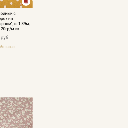
лойный с
орох на
рном", ш.1.39м,
120гр/м.кв
 руб.
йн-заказ