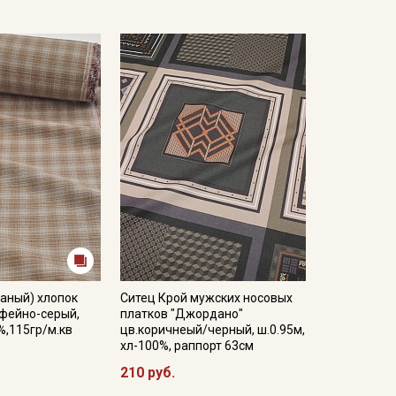
аный) хлопок
Ситец Крой мужских носовых
офейно-серый,
платков "Джордано"
%,115гр/м.кв
цв.коричнеый/черный, ш.0.95м,
хл-100%, раппорт 63см
210 руб.