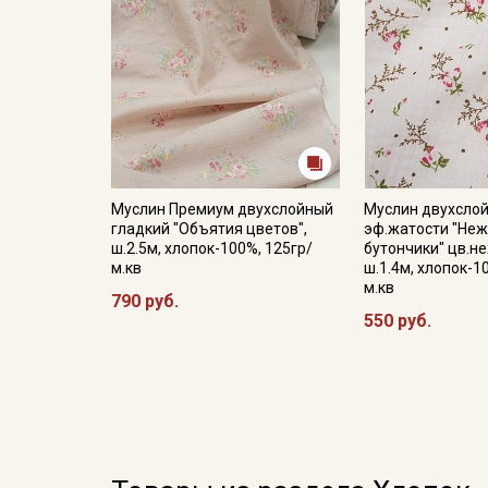
Муслин Премиум двухслойный
Муслин двухслой
гладкий "Объятия цветов",
эф.жатости "Не
ш.2.5м, хлопок-100%, 125гр/
бутончики" цв.н
м.кв
ш.1.4м, хлопок-1
м.кв
790 руб.
550 руб.