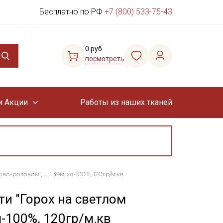
Бесплатно по РФ
+7 (800) 533-75-43
0 руб.
посмотреть
и Акции
Работы из наших тканей
-розовом", ш.1.39м, хл-100%, 120гр/м.кв
и "Горох на светлом
л-100%, 120гр/м.кв