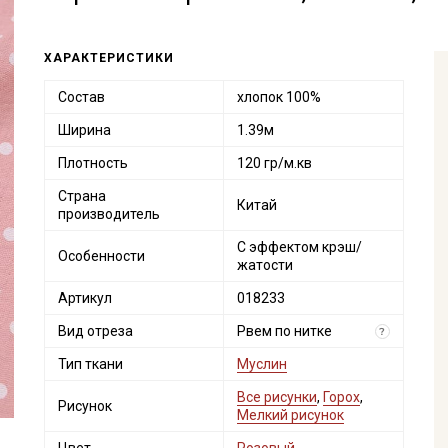
ХАРАКТЕРИСТИКИ
Состав
хлопок 100%
Ширина
1.39м
Плотность
120 гр/м.кв
Страна
Китай
производитель
С эффектом крэш/
Особенности
жатости
Артикул
018233
Вид отреза
Рвем по нитке
?
Тип ткани
Муслин
Все рисунки
,
Горох
,
Рисунок
Мелкий рисунок