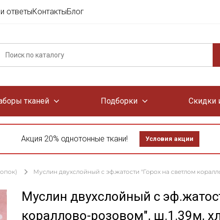
и ответы
Контакты
Блог
аборы тканей
Подборки
Скидки 
Акция 20% однотонные ткани!
Условия акции
лопок)
Муслин двухслойный с эф.жатости "Горох на светлом кораллово
Муслин двухслойный с эф.жатост
кораллово-розовом", ш.1.39м, х