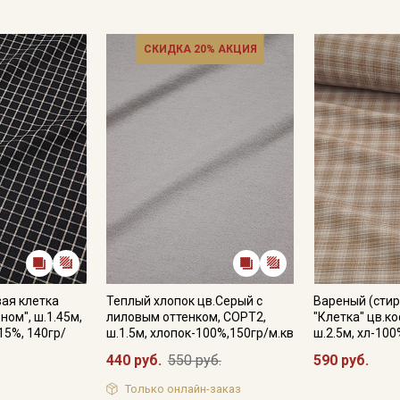
СКИДКА 20% АКЦИЯ
ая клетка
Теплый хлопок цв.Серый с
Вареный (стир
ном", ш.1.45м,
лиловым оттенком, СОРТ2,
"Клетка" цв.к
15%, 140гр/
ш.1.5м, хлопок-100%,150гр/м.кв
ш.2.5м, хл-100
440 руб.
550 руб.
590 руб.
Только онлайн-заказ