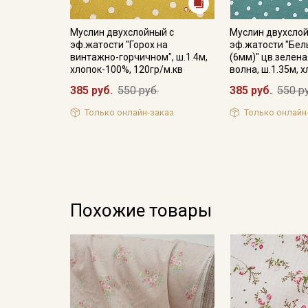
Муслин двухслойный с
Муслин двухслой
эф.жатости "Горох на
эф.жатости "Бел
винтажно-горчичном", ш.1.4м,
(6мм)" цв.зелен
хлопок-100%, 120гр/м.кв
волна, ш.1.35м, 
385 руб.
550 руб.
385 руб.
550 р
Только онлайн-заказ
Только онлайн
Похожие товары