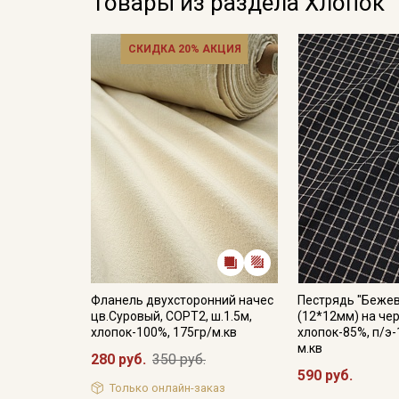
Товары из раздела Хлопок
СКИДКА 20% АКЦИЯ
Фланель двухсторонний начес
Пестрядь "Бежев
цв.Суровый, СОРТ2, ш.1.5м,
(12*12мм) на чер
хлопок-100%, 175гр/м.кв
хлопок-85%, п/э-
м.кв
280 руб.
350 руб.
590 руб.
Только онлайн-заказ