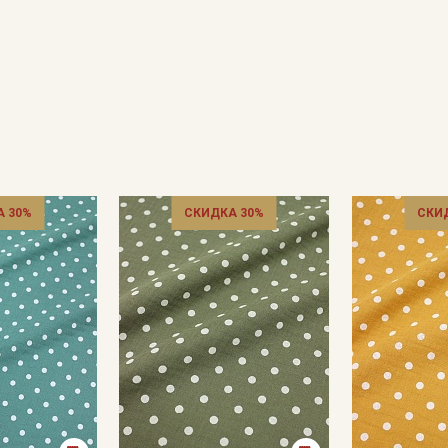
 30%
СКИДКА 30%
СКИ
Секретная рассылка от
Купава
Мы публикуем здесь дополнительные
промокоды и скидки до 30% на узкие
категории тканей
Электронная почта