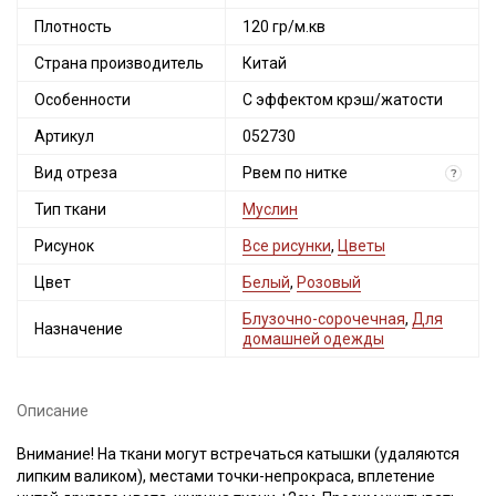
Плотность
120 гр/м.кв
Страна производитель
Китай
Особенности
С эффектом крэш/жатости
Артикул
052730
Вид отреза
Рвем по нитке
?
Тип ткани
Муслин
Рисунок
Все рисунки
,
Цветы
Цвет
Белый
,
Розовый
Блузочно-сорочечная
,
Для
Назначение
домашней одежды
Описание
Внимание! На ткани могут встречаться катышки (удаляются
липким валиком), местами точки-непрокраса, вплетение