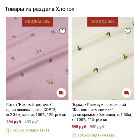
Товары из раздела Хлопок
СКИДКА 40%
СКИДКА 30%
Сатин "Нежный цветочек"
Перкаль Премиум с вышивкой
С
цв.св.пыльная роза, СОРТ2,
"Желтые тюльпанчики"
ш
ш.2.35м, хлопок-100%, 120гр/м.кв
цв.св.кремово-бежевый, ш.1.53м,
1
хл-100%, 115гр/м.кв
294 руб.
490 руб.
595 руб.
850 руб.
Только онлайн-заказ
Только онлайн-заказ