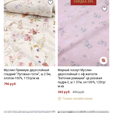
СКИДКА 30%
Муслин Премиум двухслойный
Мерный лоскут Муслин
гладкий "Луговые гости", ш.2.5м,
двухслойный с эф.жатости
хлопок-100%, 115гр/м.кв
"Веточки ромашки" цв.розовая
пудра-2, ш.1.37м, хл-100%, 120гр/
790 руб.
м.кв
343 руб.
490 руб.
Только онлайн-заказ