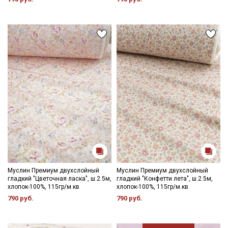
промокоды и скидки до 30% на узкие
категории тканей
Электронная почта
Подписаться
Ознакомлен(а) с
Политикой обработки персональных
данных
и даю
Согласие на обработку персональных
данных
Даю
Согласие на получение рекламных и
информационных рассылок
Муслин Премиум двухслойный
Муслин Премиум двухслойный
гладкий "Цветочная ласка", ш.2.5м,
гладкий "Конфетти лета", ш.2.5м,
хлопок-100%, 115гр/м.кв
хлопок-100%, 115гр/м.кв
790 руб.
790 руб.