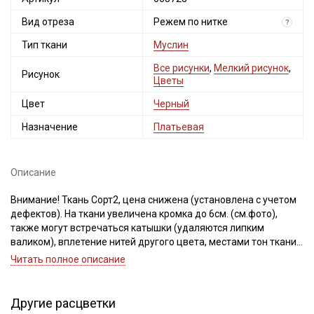
Вид отреза
Режем по нитке
?
Тип ткани
Муслин
Все рисунки
,
Мелкий рисунок
,
Рисунок
Цветы
Цвет
Черный
Назначение
Платьевая
Описание
Внимание! Ткань Сорт2, цена снижена (установлена с учетом
дефектов). На ткани увеличена кромка до 6см. (см.фото),
также могут встречаться катышки (удаляются липким
валиком), вплетение нитей другого цвета, местами тон ткани
может быть неравномерный, дефекты вдоль кромки на
Читать полное описание
расстоянии до 5см от края браком не являются, ширина ткани
±5см. Просим учитывать это при заказе.
Другие расцветки
Секретная рассылка от Купава
Муслин двухслойный с эффектом фактурной стежки - это