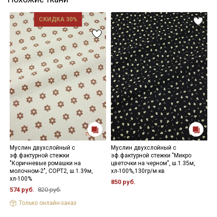
СКИДКА 30%
Муслин двухслойный с
Муслин двухслойный с
М
эф.фактурной стежки
эф.фактурной стежки "Микро
э
"Коричневые ромашки на
цветочки на черном", ш.1.35м,
р
молочном-2", СОРТ2, ш.1.39м,
хл-100%,130гр/м.кв
х
хл-100%
850 руб.
5
574 руб.
820 руб.
Только онлайн-заказ