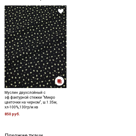
цвета ткани в зависимости от настроек вашего монитора и в
зависимости от партии.
Муслин двухслойный с
эф.фактурной стежки "Микро
цветочки на черном", ш.1.35м,
хл-100%,130гр/м.кв
850 руб.
Похожие ткани