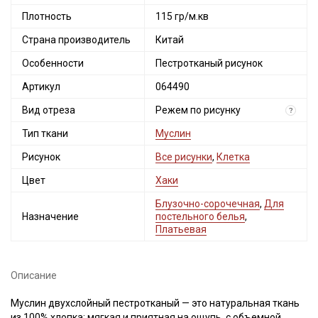
Плотность
115 гр/м.кв
Страна производитель
Китай
Особенности
Пестротканый рисунок
Артикул
064490
Вид отреза
Режем по рисунку
?
Тип ткани
Муслин
Рисунок
Все рисунки
,
Клетка
Цвет
Хаки
Блузочно-сорочечная
,
Для
Назначение
постельного белья
,
Платьевая
Описание
Муслин двухслойный пестротканый — это натуральная ткань
из 100% хлопка: мягкая и приятная на ощупь, с объемной