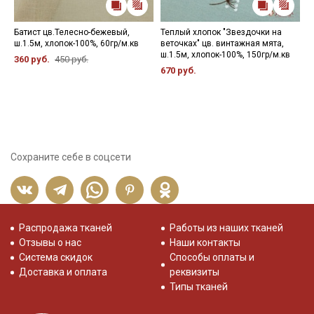
Батист цв.Телесно-бежевый,
Теплый хлопок "Звездочки на
Н
ш.1.5м, хлопок-100%, 60гр/м.кв
веточках" цв. винтажная мята,
1
ш.1.5м, хлопок-100%, 150гр/м.кв
360 руб.
450 руб.
670 руб.
Сохраните себе в соцсети
Распродажа тканей
Работы из наших тканей
Отзывы о нас
Наши контакты
Система скидок
Способы оплаты и
Доставка и оплата
реквизиты
Типы тканей