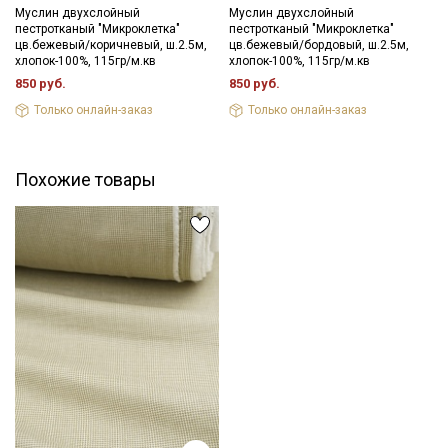
- сушить в подвешенном и расправленном состоянии;
Муслин двухслойный
Муслин двухслойный
пестротканый "Микроклетка"
пестротканый "Микроклетка"
- гладить не рекомендуется, после глажки жатый эффект
цв.бежевый/коричневый, ш.2.5м,
цв.бежевый/бордовый, ш.2.5м,
уменьшается, допускается вертикальное отпаривание.
хлопок-100%, 115гр/м.кв
хлопок-100%, 115гр/м.кв
850 руб.
850 руб.
Обращаем внимание! На ткани хаотично (редко) могут
встречаться затяжки. Ширина ткани ±2см.
Только онлайн-заказ
Только онлайн-заказ
Цветопередача (тон) может отличаться от оригинального
цвета ткани в зависимости от настроек вашего монитора и в
Похожие товары
зависимости от партии.