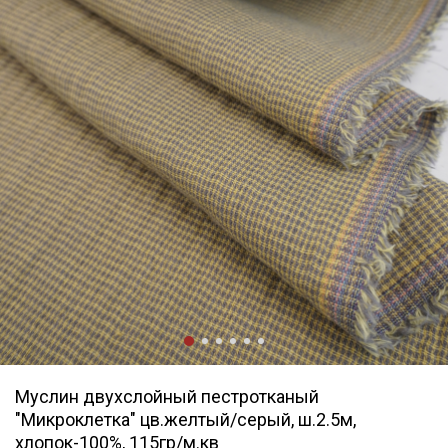
Муслин двухслойный пестротканый
"Микроклетка" цв.желтый/серый, ш.2.5м,
хлопок-100%, 115гр/м.кв