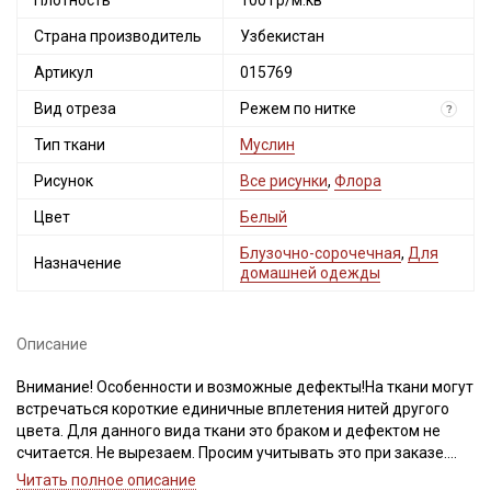
Плотность
100 гр/м.кв
Страна производитель
Узбекистан
Артикул
015769
Вид отреза
Режем по нитке
?
Тип ткани
Муслин
Рисунок
Все рисунки
,
Флора
Цвет
Белый
Блузочно-сорочечная
,
Для
Назначение
домашней одежды
Описание
Внимание! Особенности и возможные дефекты!На ткани могут
встречаться короткие единичные вплетения нитей другого
цвета. Для данного вида ткани это браком и дефектом не
считается. Не вырезаем. Просим учитывать это при заказе.
Ткань режут по клетке(по нитке), чтобы избежать перекосов
Читать полное описание