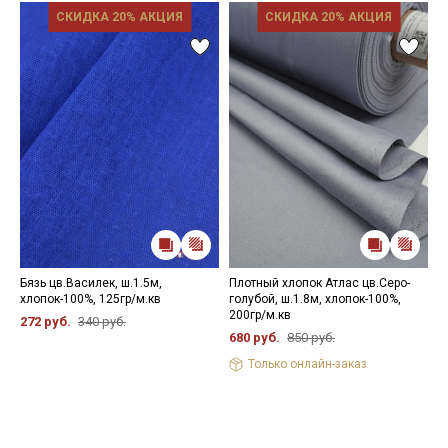
СКИДКА 20% АКЦИЯ
СКИДКА 20% АКЦИЯ
Бязь цв.Василек, ш.1.5м,
Плотный хлопок Атлас цв.Серо-
С
хлопок-100%, 125гр/м.кв
голубой, ш.1.8м, хлопок-100%,
ш
200гр/м.кв
272 руб.
340 руб.
1
680 руб.
850 руб.
Только онлайн-заказ