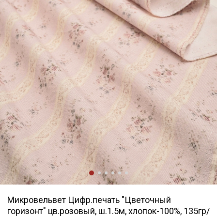
Микровельвет Цифр.печать "Цветочный
горизонт" цв.розовый, ш.1.5м, хлопок-100%, 135гр/