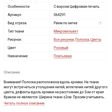
Особенности
С ворсом Цифровая печать
Артикул
064291
Вид отреза
Рвем по нитке
?
Тип ткани
Микровельвет
Рисунок
Все рисунки
,
Полоска
,
Цветы
Цвет
Розовый
Назначение
Платьевая
Описание
Внимание! Полоска расположена вдоль кромки. На ткани
могут встречаться утолщения нитей, вплетение нитей другого
цвета, дефекты вдоль кромки на расстоянии до 5см от края
браком не являются. Ширина ткани ±2см. Просим учитывать
это при заказе.
Читать полное описание