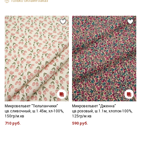
Только онлайн-заказ
Микровельвет "Тюльпанчики"
Микровельвет "Дженна"
цв.сливочный, ш.1.45м, хл-100%,
цв.розовый, ш.1.1м, хлопок-100%,
150гр/м.кв
125гр/м.кв
710 руб.
590 руб.