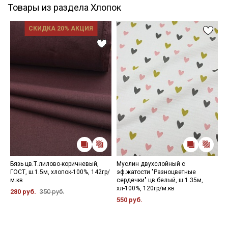
Товары из раздела Хлопок
СКИДКА 20% АКЦИЯ
Бязь цв.Т.лилово-коричневый,
Муслин двухслойный с
П
ГОСТ, ш.1.5м, хлопок-100%, 142гр/
эф.жатости "Разноцветные
х
м.кв
сердечки" цв.белый, ш.1.35м,
3
хл-100%, 120гр/м.кв
280 руб.
350 руб.
550 руб.