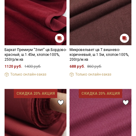
Бархат Премиум "Элит" цв.Бордово-
Микровельвет цв.Т.вишнево-
красный, ш.1.45м, хлопок-100%,
коричневый, ш.1.5м, хлопок-100%,
250гр/м.кв
200гр/м.кв
1120 руб.
1400 руб.
688 руб.
860 руб.
Только онлайн-заказ
Только онлайн-заказ
СКИДКА 20% АКЦИЯ
СКИДКА 20% АКЦИЯ