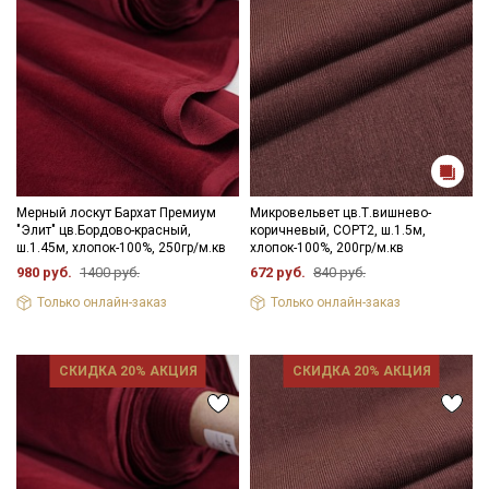
Мерный лоскут Бархат Премиум
Микровельвет цв.Т.вишнево-
"Элит" цв.Бордово-красный,
коричневый, СОРТ2, ш.1.5м,
ш.1.45м, хлопок-100%, 250гр/м.кв
хлопок-100%, 200гр/м.кв
980 руб.
1400 руб.
672 руб.
840 руб.
Только онлайн-заказ
Только онлайн-заказ
СКИДКА 20% АКЦИЯ
СКИДКА 20% АКЦИЯ