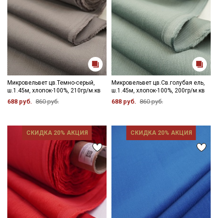
Микровельвет цв.Темно-серый,
Микровельвет цв.Св.голубая ель,
ш.1.45м, хлопок-100%, 210гр/м.кв
ш.1.45м, хлопок-100%, 200гр/м.кв
688 руб.
860 руб.
688 руб.
860 руб.
СКИДКА 20% АКЦИЯ
СКИДКА 20% АКЦИЯ
Секретная рассылка от Купава
Мы публикуем здесь дополнительные
промокоды и скидки до 30% на узкие
категории тканей