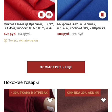
Электронная почта
Микровельвет цв.Красный, СОРТ2,
Микровельвет цв.Василек,
ш.1.45м, хлопок-100%, 180гр/м.кв
ш.1.45м, хлопок-100%, 210гр/м.кв
672 руб.
840 руб.
688 руб.
860 руб.
Подписаться
Только онлайн-заказ
Ознакомлен(а) с
Политикой обработки персональных
данных
и даю
Согласие на обработку персональных
данных
Даю
Согласие на получение рекламных и
ПОСМОТРЕТЬ ЕЩЕ
информационных рассылок
Похожие товары
- 30% ТКАНЬ В ОТРЕЗАХ
СКИДКА 20% АКЦИЯ