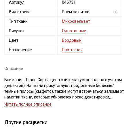
Артикул
045731
Вид отреза
Рвем по нитке
?
Тип ткани
Микровельвет
Рисунок
Однотонные
Цвет
Бордовый
Назначение
Платьевая
Описание
Внимание! Ткань Сорт2, цена снижена (установлена с учетом
дефектов). На ткани присутствуют продольные белесые/
темные полосы (см.фото), также могут встречаться заломы от
намотки ткани, которые убираются после декатировки,
непрокрасы вдоль кромки (до 5 см от края), короткие
Читать полное описание
единичные вплетения нитей другого цвета, местами тон у
кромки может быть темнее, ширина ткани ±2см. Просим
учитывать это при заказе.
Другие расцветки