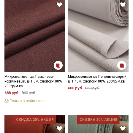
- сушить в подвешенном хорошо расправленном состоянии,
не пересушивать
- гладить с осторожностью только изнаночной стороны.
Цветопередача (тон) может отличаться от оригинального
цвета ткани в зависимости от настроек вашего монитора и в
зависимости от партии.
Микровельвет цв.Т.вишнево-
Микровельвет цв.Пепельно-серый,
коричневый, ш.1.5м, хлопок-100%,
ш.1.45м, хлопок-100%, 200гр/м.кв
200гр/м.кв
688 руб.
860 руб.
688 руб.
860 руб.
Только онлайн-заказ
СКИДКА 20% АКЦИЯ
СКИДКА 20% АКЦИЯ