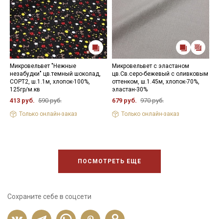
Микровельвет "Нежные
Микровельвет с эластаном
М
незабудки" цв.темный шоколад,
цв.Св.серо-бежевый с оливковым
ц
СОРТ2, ш.1.1м, хлопок-100%,
оттенком, ш.1.45м, хлопок-70%,
ш
125гр/м.кв
эластан-30%
2
413 руб.
590 руб.
679 руб.
970 руб.
7
Только онлайн-заказ
Только онлайн-заказ
ПОСМОТРЕТЬ ЕЩЕ
Сохраните себе в соцсети