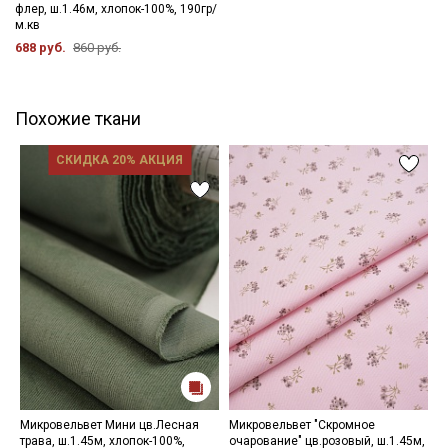
флер, ш.1.46м, хлопок-100%, 190гр/
м.кв
688 руб.
860 руб.
Похожие ткани
СКИДКА 20% АКЦИЯ
Микровельвет Мини цв.Лесная
Микровельвет "Скромное
М
трава, ш.1.45м, хлопок-100%,
очарование" цв.розовый, ш.1.45м,
с