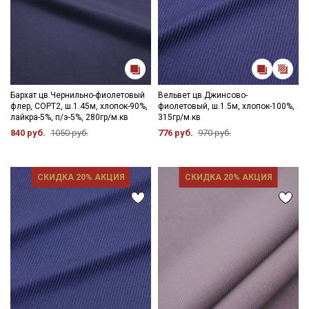
Бархат цв.Чернильно-фиолетовый
Вельвет цв.Джинсово-
флер, СОРТ2, ш.1.45м, хлопок-90%,
фиолетовый, ш.1.5м, хлопок-100%,
лайкра-5%, п/э-5%, 280гр/м.кв
315гр/м.кв
840 руб.
1050 руб.
776 руб.
970 руб.
СКИДКА 20% АКЦИЯ
СКИДКА 20% АКЦИЯ