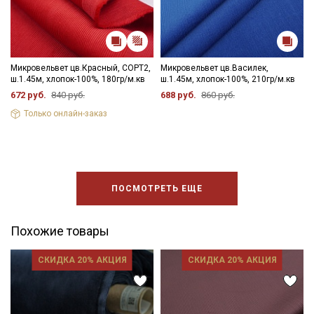
Подписаться
Микровельвет цв.Красный, СОРТ2,
Микровельвет цв.Василек,
Ознакомлен(а) с
Политикой обработки персональных
ш.1.45м, хлопок-100%, 180гр/м.кв
ш.1.45м, хлопок-100%, 210гр/м.кв
данных
и даю
Согласие на обработку персональных
672 руб.
840 руб.
688 руб.
860 руб.
данных
Только онлайн-заказ
Даю
Согласие на получение рекламных и
информационных рассылок
ПОСМОТРЕТЬ ЕЩЕ
Похожие товары
СКИДКА 20% АКЦИЯ
СКИДКА 20% АКЦИЯ