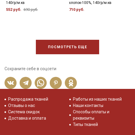
140гр/м.кв
хлопок-100%, 140гр/м.кв
х
552 руб.
690 руб.
710 руб.
5
ПОСМОТРЕТЬ ЕЩЕ
Сохраните себе в соцсети
Распродажа тканей
Работы из наших тканей
Отзывы о нас
Наши контакты
Система скидок
Способы оплаты и
Доставка и оплата
реквизиты
Типы тканей