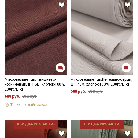
- гладить с осторожностью только изнаночной стороны.
Цветопередача (тон) может отличаться от оригинального
цвета ткани в зависимости от настроек вашего монитора и в
зависимости от партии.
Микровельвет цв.Т.вишнево-
Микровельвет цв.Пепельно-серый,
коричневый, ш.1.5м, хлопок-100%,
ш.1.45м, хлопок-100%, 200гр/м.кв
200гр/м.кв
688 руб.
860 руб.
688 руб.
860 руб.
Только онлайн-заказ
СКИДКА 20% АКЦИЯ
СКИДКА 20% АКЦИЯ