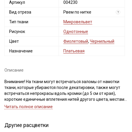
Артикул
004230
Вид отреза
Рвем по нитке
?
Тип ткани
Микровельвет
Рисунок
Однотонные
Цвет
Фиолетовый
,
Чернильный
Назначение
Платьевая
Описание
Внимание! На ткани могут встречаться заломы от намотки
ткани, которые убираются после декатировки, также могут
встречаться непрокрасы вдоль кромки (до 5 см от края),
короткие единичные вплетения нитей другого цвета, местами
тон у кромки может быть темнее, ширина ткани ±2см.
Читать полное описание
Просим учитывать это при заказе.
Микровельвет - плотный, мягкий, приятный на ощупь
Другие расцветки
материал с бархатистой поверхностью. Лицевая сторона