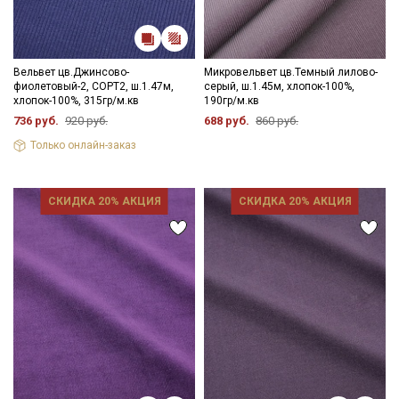
Вельвет цв.Джинсово-
Микровельвет цв.Темный лилово-
фиолетовый-2, СОРТ2, ш.1.47м,
серый, ш.1.45м, хлопок-100%,
хлопок-100%, 315гр/м.кв
190гр/м.кв
736 руб.
920 руб.
688 руб.
860 руб.
Только онлайн-заказ
СКИДКА 20% АКЦИЯ
СКИДКА 20% АКЦИЯ