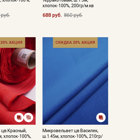
хлопок-100%, 200гр/м.кв
 руб.
688 руб.
860 руб.
 20% АКЦИЯ
СКИДКА 20% АКЦИЯ
 цв.Красный,
Микровельвет цв.Василек,
м, хлопок-100%,
ш.1.45м, хлопок-100%, 210гр/