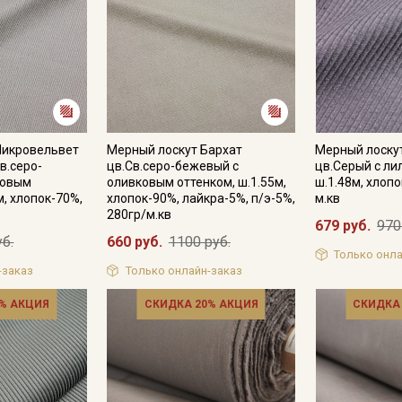
Микровельвет
Мерный лоскут Бархат
Мерный лоску
в.серо-
цв.Св.серо-бежевый с
цв.Серый с ли
ковым
оливковым оттенком, ш.1.55м,
ш.1.48м, хлопо
м, хлопок-70%,
хлопок-90%, лайкра-5%, п/э-5%,
м.кв
280гр/м.кв
679 руб.
970
уб.
660 руб.
1100 руб.
Только онла
-заказ
Только онлайн-заказ
% АКЦИЯ
СКИДКА 20% АКЦИЯ
СКИДКА