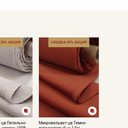
 не пересушивать
ета ткани в зависимости от настроек вашего
 20% АКЦИЯ
СКИДКА 20% АКЦИЯ
 цв.Пепельно-
Микровельвет цв.Темно-
, хлопок-100%,
терракотовый, ш.1.5м,