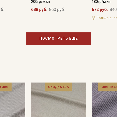
200гр/м.кв
180гр/м.кв
уб.
688 руб.
860 руб.
672 руб.
840
Только онла
Подписаться
Ознакомлен(а) с
Политикой обработки персональных
данных
и даю
Согласие на обработку персональных
ПОСМОТРЕТЬ ЕЩЕ
данных
Даю
Согласие на получение рекламных и
информационных рассылок
 30%
СКИДКА 40%
- 30% ТКА