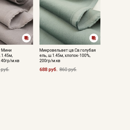
 Мини
Микровельвет цв.Св.голубая
.1.45м,
ель, ш.1.45м, хлопок-100%,
140гр/м.кв
200гр/м.кв
 руб.
688 руб.
860 руб.