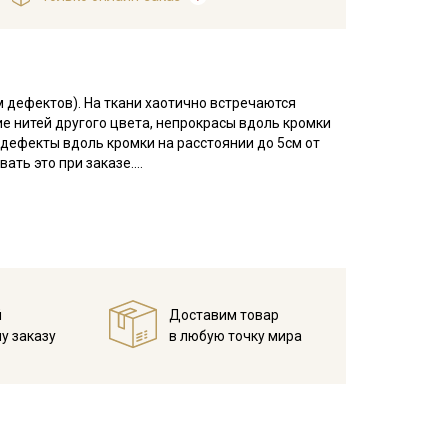
м дефектов). На ткани хаотично встречаются
ие нитей другого цвета, непрокрасы вдоль кромки
, дефекты вдоль кромки на расстоянии до 5см от
ать это при заказе.
иал с бархатистой поверхностью. Лицевая сторона
умажного ворса.
: свитшотов, юбок, брюк, комбинезонов,
ся в изделиях для интерьера: декоративные
елей одежды, рекомендуем выбирать силуэты без
опка и растяжению не поддается, сминаемость
й
Доставим товар
ления ворса, при пошиве важно раскладывать
у заказу
в любую точку мира
мпературе дальнейших стирок, не выше 30C, не
ендуется стирать отдельно от светлых тонов).
отов