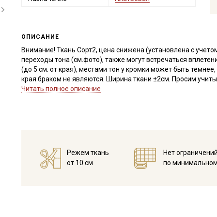
ОПИСАНИЕ
Внимание! Ткань Сорт2, цена снижена (установлена с учето
переходы тона (см.фото), также могут встречаться вплетен
(до 5 см. от края), местами тон у кромки может быть темнее
края браком не являются. Ширина ткани ±2см. Просим учитыв
Читать полное описание
Микровельвет - плотный, мягкий, приятный на ощупь матер
фактурная, в узкую полоску-рубчик из короткого хлопчатоб
Прекрасно подходит для пошива взрослой и детской одежды
спортивных костюмов в городском стиле, роскошно смотрит
подушки, интерьерные игрушки, портьеры. При выборе мод
сильного облегания и натяжения, так как ткань из 100% хл
Режем ткань
Нет ограничени
средняя. Оттенок ткани меняется в зависимости от направ
от 10 см
по минимальном
элементы выкройки в одном направлении.
Дает усадку до 5% перед пошивом постирайте отрез при те
замачивать (у ярких расцветок краситель не стойкий, реком
Уход:
- стирка до 30C в «деликатном режиме», отжим до 600 обор
- запрещены отбеливатели