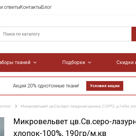
и ответы
Контакты
Блог
аборы тканей
Подборки
Скидки 
Акция 20% однотонные ткани!
Условия акции
лопок)
Микровельвет цв.Св.серо-лазурная дымка, СОРТ2, ш.1.45м, хло
Микровельвет цв.Св.серо-лазурн
хлопок-100%, 190гр/м.кв