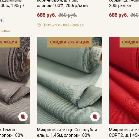
100%, 190гр/
хлопок-100%, 200гр/м.кв
200гр/м.кв
688 руб.
860 руб.
688 руб.
860
уб.
Только онлайн-заказ
-заказ
% АКЦИЯ
СКИДКА 20% АКЦИЯ
СКИДКА
Секретная рассылка от
Купава
Мы публикуем здесь дополнительные
промокоды и скидки до 30% на узкие
категории тканей
в.Темно-
Микровельвет цв.Св.голубая
Микровельвет
Электронная почта
хлопок-100%,
ель, ш.1.45м, хлопок-100%,
СОРТ2, ш.1.45