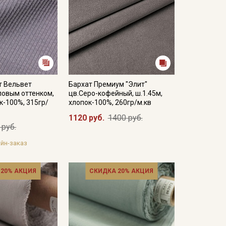
т Вельвет
Бархат Премиум "Элит"
ловым оттенком,
цв.Серо-кофейный, ш.1.45м,
к-100%, 315гр/
хлопок-100%, 260гр/м.кв
1120 руб.
1400 руб.
 руб.
йн-заказ
 20% АКЦИЯ
СКИДКА 20% АКЦИЯ