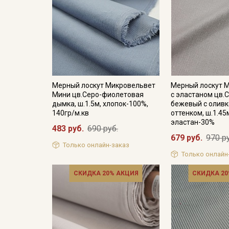
Мерный лоскут Микровельвет
Мерный лоскут 
Мини цв.Серо-фиолетовая
с эластаном цв.С
дымка, ш.1.5м, хлопок-100%,
бежевый с олив
140гр/м.кв
оттенком, ш.1.45
эластан-30%
483 руб.
690 руб.
679 руб.
970 р
Только онлайн-заказ
Только онлайн
СКИДКА 20% АКЦИЯ
СКИДКА 20