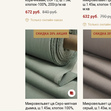
хлопок-100%, 200гр/м.кв
ш.1.45м, хлопок-
м.кв
672 руб.
840 руб.
632 руб.
790 р
Только онлайн-заказ
Только онлайн
СКИДКА 20% АКЦИЯ
СКИДКА 20
Микровельвет цв.Серо-мятная
Микровельвет ц
дымка, ш.1.45м, хлопок-100%,
серый, ш.1.45м, 