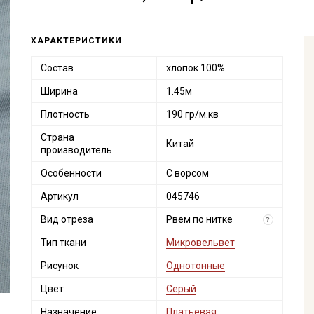
ХАРАКТЕРИСТИКИ
Состав
хлопок 100%
Ширина
1.45м
Плотность
190 гр/м.кв
Страна
Китай
производитель
Особенности
С ворсом
Артикул
045746
Вид отреза
Рвем по нитке
?
Тип ткани
Микровельвет
Рисунок
Однотонные
Цвет
Серый
Назначение
Платьевая