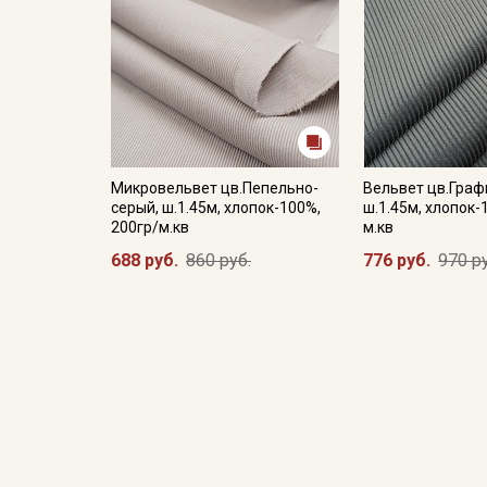
Микровельвет цв.Пепельно-
Вельвет цв.Граф
серый, ш.1.45м, хлопок-100%,
ш.1.45м, хлопок-
200гр/м.кв
м.кв
688 руб.
860 руб.
776 руб.
970 р