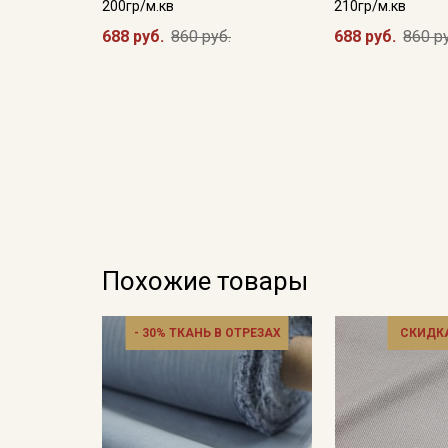
200гр/м.кв
210гр/м.кв
688 руб.
860 руб.
688 руб.
860 р
Похожие товары
- 30% ТКАНЬ В ОТРЕЗАХ
СКИДКА