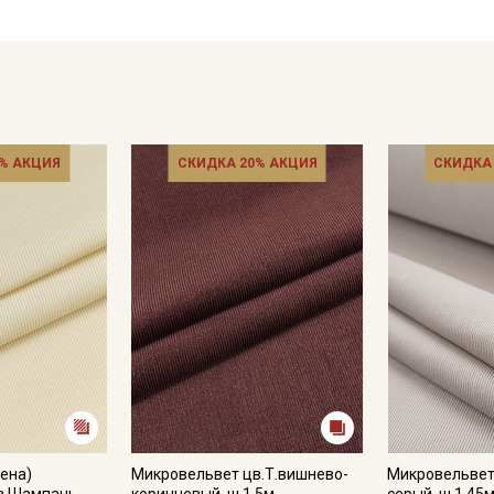
- сушить в подвешенном хорошо расправленном состоянии,
- гладить с осторожностью только изнаночной стороны.
Цветопередача (тон) может отличаться от оригинального цв
монитора и в зависимости от партии.
% АКЦИЯ
СКИДКА 20% АКЦИЯ
СКИДКА
ена)
Микровельвет цв.Т.вишнево-
Микровельвет
в.Шампань,
коричневый, ш.1.5м,
серый, ш.1.45м