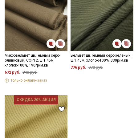
Микровельвет цв.Темный серо-
Вельвет цв.Темный серо-зеленый,
оливковый, СОРТ2, ш.1.45м,
ш.1.45м, хлопок-100%, 330р/м.кв
хлопок-100%, 190гр/м.кв
776 руб.
970 руб.
672 руб.
840 руб.
Только онлайн-заказ
СКИДКА 20% АКЦИЯ