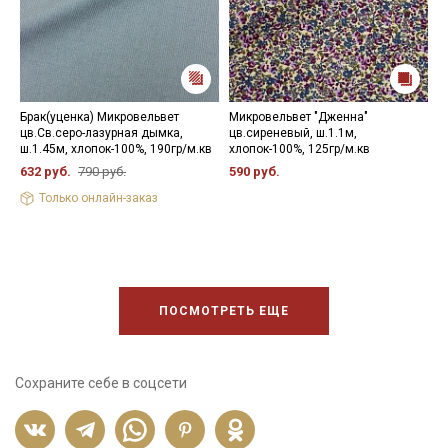
Брак(уценка) Микровельвет
Микровельвет "Дженна"
М
цв.Св.серо-лазурная дымка,
цв.сиреневый, ш.1.1м,
х
ш.1.45м, хлопок-100%, 190гр/м.кв
хлопок-100%, 125гр/м.кв
6
632 руб.
790 руб.
590 руб.
Только онлайн-заказ
ПОСМОТРЕТЬ ЕЩЕ
Сохраните себе в соцсети