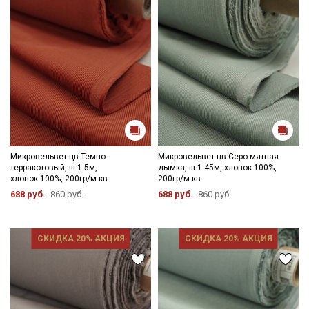
Микровельвет цв.Темно-
Микровельвет цв.Серо-мятная
терракотовый, ш.1.5м,
дымка, ш.1.45м, хлопок-100%,
хлопок-100%, 200гр/м.кв
200гр/м.кв
688 руб.
860 руб.
688 руб.
860 руб.
Секретная рассылка от Купава
СКИДКА 20% АКЦИЯ
СКИДКА 20% АКЦИЯ
Мы публикуем здесь дополнительные
промокоды и скидки до 30% на узкие
категории тканей