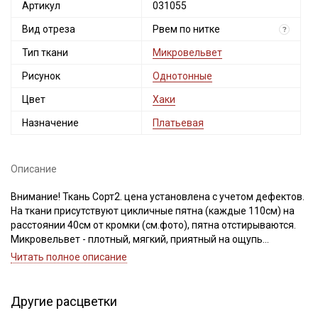
Артикул
031055
Вид отреза
Рвем по нитке
?
Тип ткани
Микровельвет
Рисунок
Однотонные
Цвет
Хаки
Назначение
Платьевая
Описание
Внимание! Ткань Сорт2. цена установлена с учетом дефектов.
На ткани присутствуют цикличные пятна (каждые 110см) на
расстоянии 40см от кромки (см.фото), пятна отстирываются.
Микровельвет - плотный, мягкий, приятный на ощупь
материал с бархатистой поверхностью. Лицевая сторона
Читать полное описание
фактурная, в узкую полоску-рубчик из короткого
хлопчатобумажного ворса.
Прекрасно подходит для пошива взрослой и детской одежды:
Другие расцветки
свитшотов, юбок, брюк, комбинезонов, спортивных костюмов в