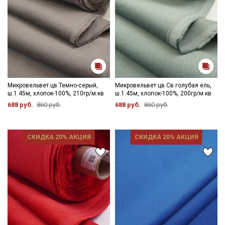
Электронная почта
Подписаться
Микровельвет цв.Темно-серый,
Микровельвет цв.Св.голубая ель,
Ознакомлен(а) с
Политикой обработки персональных
ш.1.45м, хлопок-100%, 210гр/м.кв
ш.1.45м, хлопок-100%, 200гр/м.кв
данных
и даю
Согласие на обработку персональных
688 руб.
860 руб.
688 руб.
860 руб.
данных
Даю
Согласие на получение рекламных и
информационных рассылок
СКИДКА 20% АКЦИЯ
СКИДКА 20% АКЦИЯ