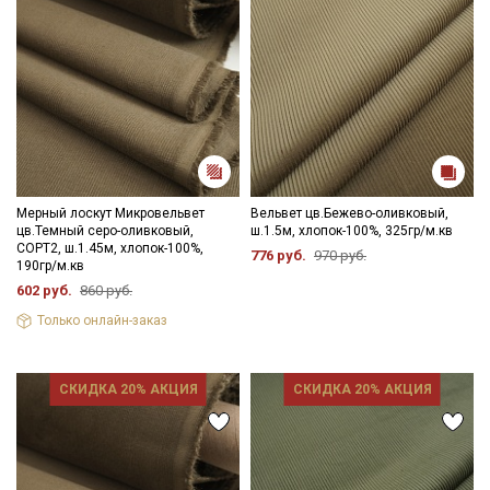
Мерный лоскут Микровельвет
Вельвет цв.Бежево-оливковый,
цв.Темный серо-оливковый,
ш.1.5м, хлопок-100%, 325гр/м.кв
СОРТ2, ш.1.45м, хлопок-100%,
776 руб.
970 руб.
190гр/м.кв
602 руб.
860 руб.
Только онлайн-заказ
СКИДКА 20% АКЦИЯ
СКИДКА 20% АКЦИЯ