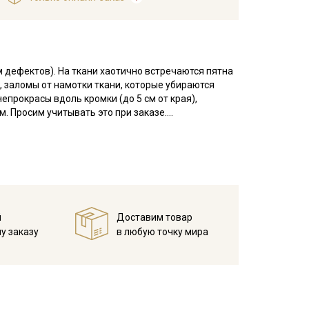
м дефектов). На ткани хаотично встречаются пятна
, заломы от намотки ткани, которые убираются
епрокрасы вдоль кромки (до 5 см от края),
м. Просим учитывать это при заказе.
иал с бархатистой поверхностью. Лицевая сторона
умажного ворса.
: свитшотов, юбок, брюк, комбинезонов,
ся в изделиях для интерьера: декоративные
елей одежды, рекомендуем выбирать силуэты без
опка и растяжению не поддается, сминаемость
й
Доставим товар
ления ворса, при пошиве важно раскладывать
у заказу
в любую точку мира
мпературе дальнейших стирок, не выше 30C, не
ендуется стирать отдельно от светлых тонов).
отов