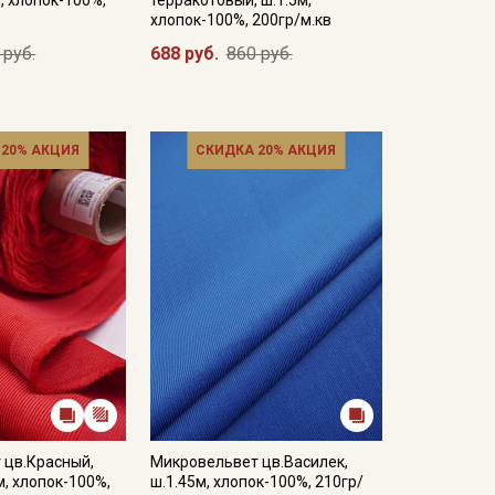
хлопок-100%, 200гр/м.кв
 руб.
688 руб.
860 руб.
 20% АКЦИЯ
СКИДКА 20% АКЦИЯ
 цв.Красный,
Микровельвет цв.Василек,
м, хлопок-100%,
ш.1.45м, хлопок-100%, 210гр/