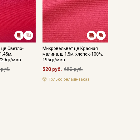
 цв.Светло-
Микровельвет цв.Красная
1.45м,
малина, ш.1.5м, хлопок-100%,
220гр/м.кв
195гр/м.кв
 руб.
520 руб.
650 руб.
Только онлайн-заказ