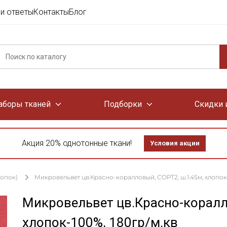
и ответы
Контакты
Блог
аборы тканей
Подборки
Скидки 
Акция 20% однотонные ткани!
Условия акции
лопок)
Микровельвет цв.Красно-коралловый, СОРТ2, ш.1.45м, хлопок-
Микровельвет цв.Красно-коралл
хлопок-100%, 180гр/м.кв