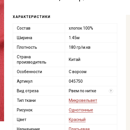
ХАРАКТЕРИСТИКИ
Состав
хлопок 100%
Ширина
1.45м
Плотность
180 гр/м.кв
Страна
Китай
производитель
Особенности
С ворсом
Артикул
045750
Вид отреза
Рвем по нитке
?
Тип ткани
Микровельвет
Рисунок
Однотонные
Цвет
Красный
Назначение
Платьевая