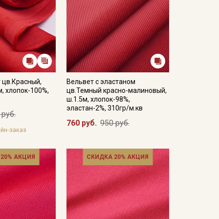
 цв.Красный,
Вельвет с эластаном
м, хлопок-100%,
цв.Темный красно-малиновый,
ш.1.5м, хлопок-98%,
эластан-2%, 310гр/м.кв
 руб.
760 руб.
950 руб.
йн-заказ
 20% АКЦИЯ
СКИДКА 20% АКЦИЯ