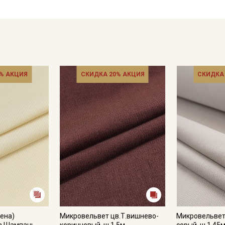
- сушить в подвешенном хорошо расправленном состоянии,
- гладить с осторожностью только изнаночной стороны.
Цветопередача (тон) может отличаться от оригинального цв
монитора и в зависимости от партии.
% АКЦИЯ
СКИДКА 20% АКЦИЯ
СКИДКА
ена)
Микровельвет цв.Т.вишнево-
Микровельвет
в.Шампань,
коричневый, ш.1.5м,
серый, ш.1.45м