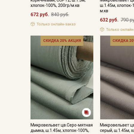
хлопок-100%, 200гр/м.кв
ш.1.45м, хлопок-
м.кв
672 руб.
840 руб.
632 руб.
790 р
Только онлайн-заказ
Только онлайн
СКИДКА 20% АКЦИЯ
СКИДКА 20
Микровельвет цв.Серо-мятная
Микровельвет ц
дымка, ш.1.45м, хлопок-100%,
серый, ш.1.45м, 