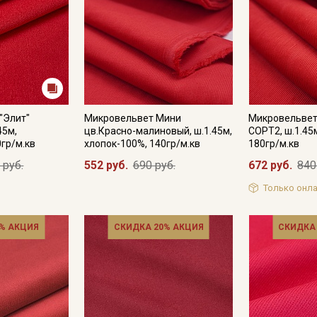
"Элит"
Микровельвет Мини
Микровельвет
45м,
цв.Красно-малиновый, ш.1.45м,
СОРТ2, ш.1.45
0гр/м.кв
хлопок-100%, 140гр/м.кв
180гр/м.кв
 руб.
552 руб.
690 руб.
672 руб.
840
Только онла
% АКЦИЯ
СКИДКА 20% АКЦИЯ
СКИДКА