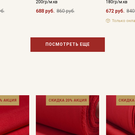
200гр/м.кв
180гр/м.кв
уб.
688 руб.
860 руб.
672 руб.
840
Только онла
Подписаться
Ознакомлен(а) с
Политикой обработки персональных
данных
и даю
Согласие на обработку персональных
ПОСМОТРЕТЬ ЕЩЕ
данных
Даю
Согласие на получение рекламных и
информационных рассылок
% АКЦИЯ
СКИДКА 20% АКЦИЯ
СКИДКА