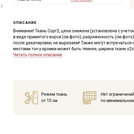
ОПИСАНИЕ
Внимание! Ткань Сорт2, цена снижена (установлена с учето
в виде примятого ворса (см.фото), разряженность (см.фото)
после декатировки, не вырезаем! Также могут встречаться н
местами тон у кромки может быть темнее, ширина ткани ±2с
Читать полное описание
Микровельвет - плотный, мягкий, приятный на ощупь матер
фактурная, в узкую полоску-рубчик из короткого хлопчатоб
Прекрасно подходит для пошива взрослой и детской одежды
спортивных костюмов в городском стиле, роскошно смотрит
подушки, интерьерные игрушки, портьеры. При выборе мод
сильного облегания и натяжения, так как ткань из 100% хл
Режем ткань
Нет ограничени
средняя. Оттенок ткани меняется в зависимости от направ
от 10 см
по минимальном
элементы выкройки в одном направлении.
Дает усадку до 5% перед пошивом постирайте отрез при те
замачивать (у ярких расцветок краситель не стойкий, реком
Уход:
- стирка до 30C в «деликатном режиме», отжим до 600 обор
- запрещены отбеливатели