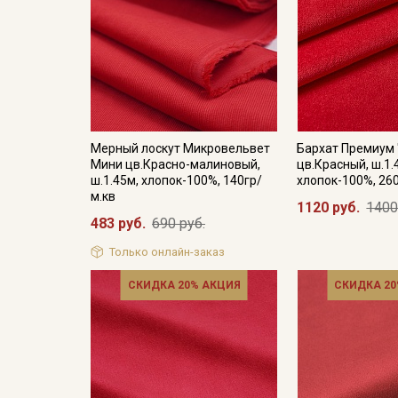
Мерный лоскут Микровельвет
Бархат Премиум 
Мини цв.Красно-малиновый,
цв.Красный, ш.1.
ш.1.45м, хлопок-100%, 140гр/
хлопок-100%, 26
м.кв
1120 руб.
1400
483 руб.
690 руб.
Только онлайн-заказ
СКИДКА 20% АКЦИЯ
СКИДКА 20