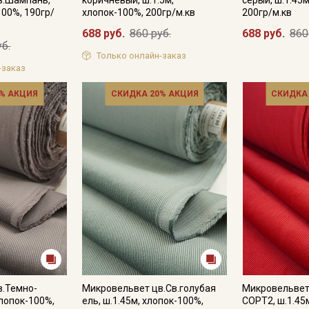
100%, 190гр/
хлопок-100%, 200гр/м.кв
200гр/м.кв
688 руб.
860 руб.
688 руб.
860
уб.
Только онлайн-заказ
-заказ
% АКЦИЯ
СКИДКА 20% АКЦИЯ
СКИДКА
Секретная рассылка от
Купава
Мы публикуем здесь дополнительные
промокоды и скидки до 30% на узкие
категории тканей
в.Темно-
Микровельвет цв.Св.голубая
Микровельвет
Электронная почта
хлопок-100%,
ель, ш.1.45м, хлопок-100%,
СОРТ2, ш.1.45