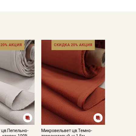
 не пересушивать
ета ткани в зависимости от настроек вашего
 20% АКЦИЯ
СКИДКА 20% АКЦИЯ
 цв.Пепельно-
Микровельвет цв.Темно-
, хлопок-100%,
терракотовый, ш.1.5м,