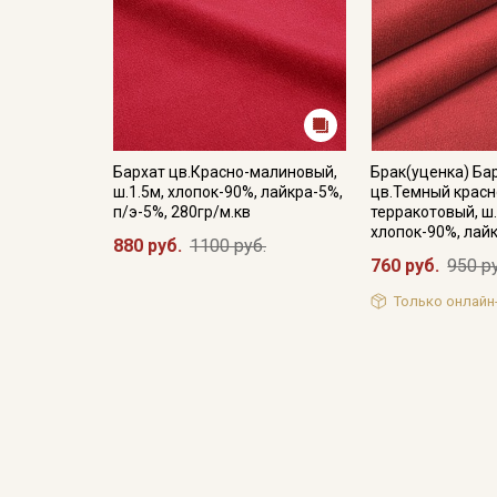
Бархат цв.Красно-малиновый,
Брак(уценка) Ба
ш.1.5м, хлопок-90%, лайкра-5%,
цв.Темный красн
п/э-5%, 280гр/м.кв
терракотовый, ш.
хлопок-90%, лай
880 руб.
1100 руб.
760 руб.
950 р
Только онлайн