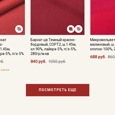
рхат
Бархат цв.Темный красно-
Микровельвет
о-
бордовый, СОРТ2, ш.1.45м,
малиновый, ш.
1.45м,
хл-90%, лайкра-5%, п/э-5%,
хлопок-100%, 
кра-5%, п/э-5%
280гр/м.кв
688 руб.
860
уб.
840 руб.
1050 руб.
-заказ
ПОСМОТРЕТЬ ЕЩЕ