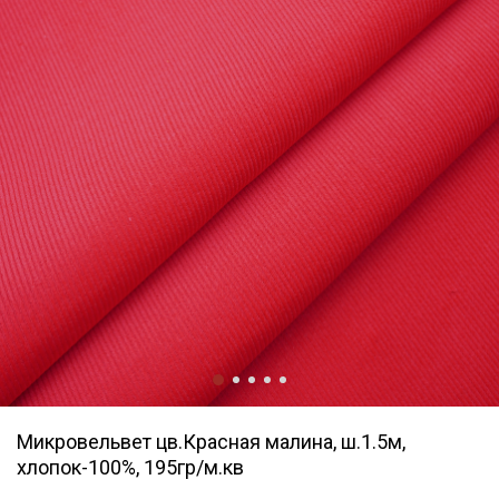
Микровельвет цв.Красная малина, ш.1.5м,
хлопок-100%, 195гр/м.кв