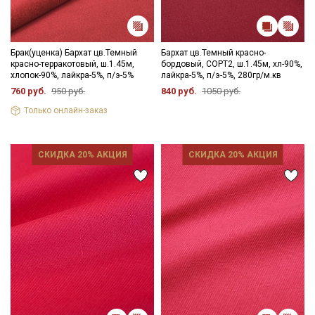
Брак(уценка) Бархат цв.Темный
Бархат цв.Темный красно-
красно-терракотовый, ш.1.45м,
бордовый, СОРТ2, ш.1.45м, хл-90%,
хлопок-90%, лайкра-5%, п/э-5%
лайкра-5%, п/э-5%, 280гр/м.кв
760 руб.
950 руб.
840 руб.
1050 руб.
Только онлайн-заказ
СКИДКА 20% АКЦИЯ
СКИДКА 20% АКЦИЯ