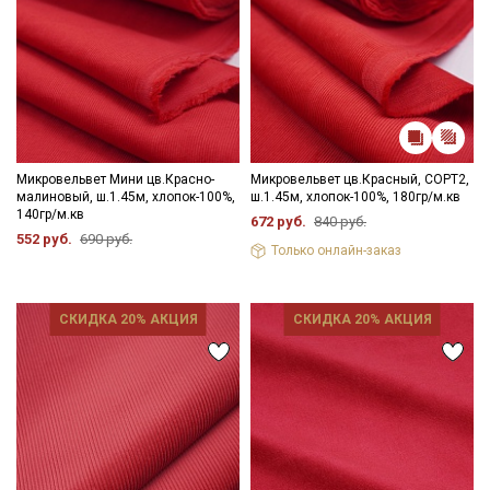
Микровельвет Мини цв.Красно-
Микровельвет цв.Красный, СОРТ2,
малиновый, ш.1.45м, хлопок-100%,
ш.1.45м, хлопок-100%, 180гр/м.кв
140гр/м.кв
672 руб.
840 руб.
552 руб.
690 руб.
Только онлайн-заказ
СКИДКА 20% АКЦИЯ
СКИДКА 20% АКЦИЯ