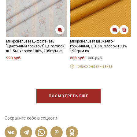
Микровельвет Цифр.печать
Микровельвет цв.Желто-
М
"Цветочный горизонт" цв.голубой,
горчичный, ш.1.5м, хлопок-100%,
"
ш.1.5м, хлопок-100%, 135гр/м.кв
190гр/м.кв
ш
990 руб.
688 руб.
860 руб.
9
Только онлайн-заказ
ПОСМОТРЕТЬ ЕЩЕ
Сохраните себе в соцсети