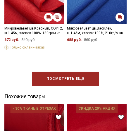
Электронная почта
Микровельвет цв.Красный, СОРТ2,
Микровельвет цв.Василек,
ш.1.45м, хлопок-100%, 180гр/м.кв
ш.1.45м, хлопок-100%, 210гр/м.кв
672 руб.
840 руб.
688 руб.
860 руб.
Подписаться
Только онлайн-заказ
Ознакомлен(а) с
Политикой обработки персональных
данных
и даю
Согласие на обработку персональных
данных
Даю
Согласие на получение рекламных и
информационных рассылок
ПОСМОТРЕТЬ ЕЩЕ
Похожие товары
- 30% ТКАНЬ В ОТРЕЗАХ
СКИДКА 20% АКЦИЯ