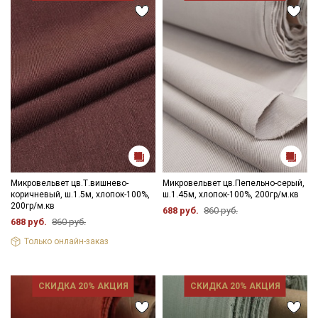
- гладить с осторожностью только изнаночной стороны.
Цветопередача (тон) может отличаться от оригинального
цвета ткани в зависимости от настроек вашего монитора и в
зависимости от партии.
Микровельвет цв.Т.вишнево-
Микровельвет цв.Пепельно-серый,
коричневый, ш.1.5м, хлопок-100%,
ш.1.45м, хлопок-100%, 200гр/м.кв
200гр/м.кв
688 руб.
860 руб.
688 руб.
860 руб.
Только онлайн-заказ
СКИДКА 20% АКЦИЯ
СКИДКА 20% АКЦИЯ