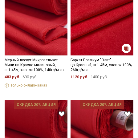
Мерный лоскут Микровельвет
Бархат Премиум "Элит"
Мини цв.Красно-малиновый,
цв.Красный, ш.1.45м, хлопок-100%,
ш.1.45м, хлопок-100%, 140гр/м.кв
260гр/м.кв
483 руб.
690 руб.
1120 руб.
1400 руб.
Только онлайн-заказ
СКИДКА 20% АКЦИЯ
СКИДКА 20% АКЦИЯ