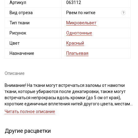
Артикул
063112
Вид отреза
Рвем по нитке
?
Тип ткани
Микровельвет
Рисунок
Однотонные
Цвет
Красный
Назначение
Платьевая
Описание
Внимание! На ткани могут встречаться заломы от намотки
ткани, которые убираются после декатировки, также могут
встречаться непрокрасы вдоль кромки (до 5 см от края),
короткие единичные вплетения нитей другого цвета, местами
тон у кромки может быть темнее, ширина ткани ±2см.
Читать полное описание
Просим учитывать это при заказе.
Микровельвет - плотный, мягкий, приятный на ощупь
Другие расцветки
материал с бархатистой поверхностью. Лицевая сторона