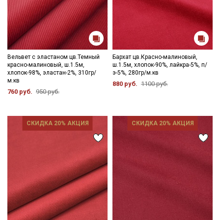
Вельвет с эластаном цв.Темный
Бархат цв.Красно-малиновый,
красно-малиновый, ш.1.5м,
ш.1.5м, хлопок-90%, лайкра-5%, п/
хлопок-98%, эластан-2%, 310гр/
э-5%, 280гр/м.кв
м.кв
880 руб.
1100 руб.
760 руб.
950 руб.
СКИДКА 20% АКЦИЯ
СКИДКА 20% АКЦИЯ