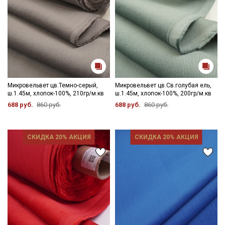
Микровельвет цв.Темно-серый,
Микровельвет цв.Св.голубая ель,
ш.1.45м, хлопок-100%, 210гр/м.кв
ш.1.45м, хлопок-100%, 200гр/м.кв
688 руб.
860 руб.
688 руб.
860 руб.
СКИДКА 20% АКЦИЯ
СКИДКА 20% АКЦИЯ
Секретная рассылка от Купава
Мы публикуем здесь дополнительные
промокоды и скидки до 30% на узкие
категории тканей