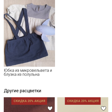
оборотов
- запрещены отбеливатели
- сушить в подвешенном хорошо расправленном состоянии,
не пересушивать
- гладить с осторожностью только изнаночной стороны.
Цветопередача (тон) может отличаться от оригинального
цвета ткани в зависимости от настроек вашего монитора и в
зависимости от партии.
Юбка из микровельвета и
блузка из полульна
Другие расцветки
СКИДКА 20% АКЦИЯ
СКИДКА 20% АКЦИЯ