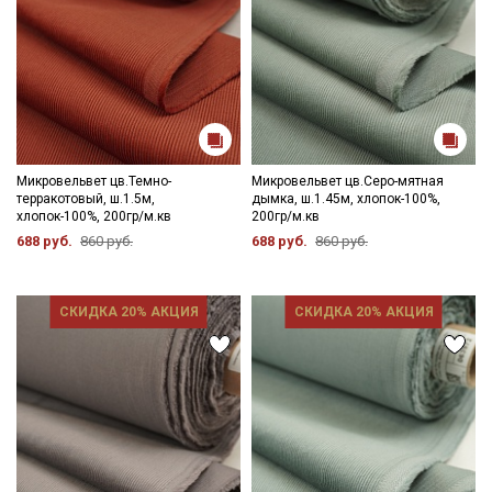
Микровельвет цв.Темно-
Микровельвет цв.Серо-мятная
терракотовый, ш.1.5м,
дымка, ш.1.45м, хлопок-100%,
хлопок-100%, 200гр/м.кв
200гр/м.кв
688 руб.
860 руб.
688 руб.
860 руб.
Секретная рассылка от Купава
СКИДКА 20% АКЦИЯ
СКИДКА 20% АКЦИЯ
Мы публикуем здесь дополнительные
промокоды и скидки до 30% на узкие
категории тканей
Электронная почта