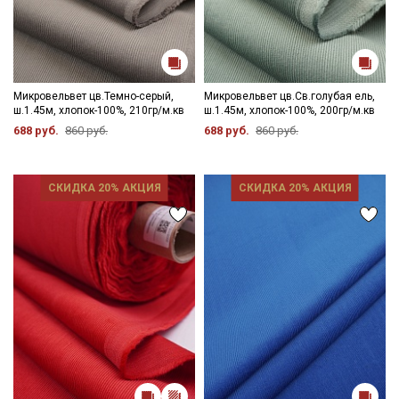
Подписаться
Ознакомлен(а) с
Политикой обработки персональных
Микровельвет цв.Темно-серый,
Микровельвет цв.Св.голубая ель,
данных
и даю
Согласие на обработку персональных
ш.1.45м, хлопок-100%, 210гр/м.кв
ш.1.45м, хлопок-100%, 200гр/м.кв
данных
688 руб.
860 руб.
688 руб.
860 руб.
Даю
Согласие на получение рекламных и
информационных рассылок
СКИДКА 20% АКЦИЯ
СКИДКА 20% АКЦИЯ