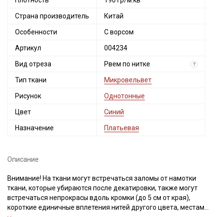
Плотность
190 гр/м.кв
Страна производитель
Китай
Особенности
С ворсом
Артикул
004234
Вид отреза
Рвем по нитке
?
Тип ткани
Микровельвет
Рисунок
Однотонные
Цвет
Синий
Назначение
Платьевая
Описание
Внимание! На ткани могут встречаться заломы от намотки
ткани, которые убираются после декатировки, также могут
встречаться непрокрасы вдоль кромки (до 5 см от края),
короткие единичные вплетения нитей другого цвета, местами