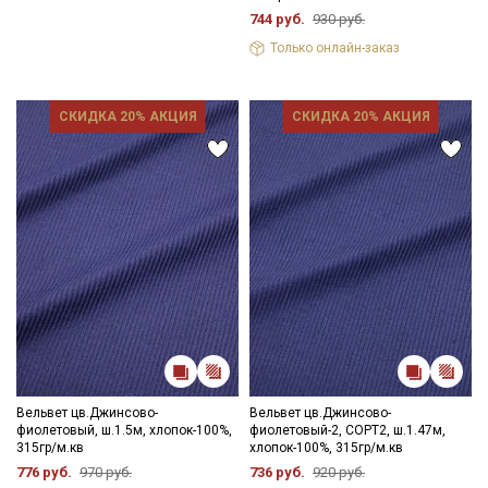
744 руб.
930 руб.
Только онлайн-заказ
СКИДКА 20% АКЦИЯ
СКИДКА 20% АКЦИЯ
Вельвет цв.Джинсово-
Вельвет цв.Джинсово-
фиолетовый, ш.1.5м, хлопок-100%,
фиолетовый-2, СОРТ2, ш.1.47м,
315гр/м.кв
хлопок-100%, 315гр/м.кв
776 руб.
970 руб.
736 руб.
920 руб.