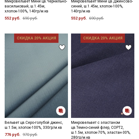
Микровельвет Мини цв.Чернильно-
Микровельвет Мини цв.Джинсово-
васильковый, ш.1.45м,
синий, ш.1.45м, хлопок-100%,
хлопок-100%, 140гр/м.кв
140гр/м.кв
552 руб.
690 руб.
552 руб.
690 руб.
СКИДКА 20% АКЦИЯ
СКИДКА 20% АКЦИЯ
Вельвет цв.Серо-голубой джинс,
Микровельвет с эластаном
ш.1.5м, хлопок-100%, 330гр/м.кв
цв.Темно-синий флер, СОРТ2,
ш.1.5м, хлопок-70%, эластан-30%,
776 руб.
970 руб.
280гр/м.кв