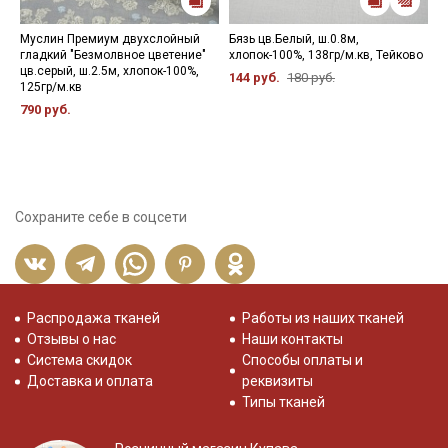
Муслин Премиум двухслойный
Бязь цв.Белый, ш.0.8м,
М
гладкий "Безмолвное цветение"
хлопок-100%, 138гр/м.кв, Тейково
"
цв.серый, ш.2.5м, хлопок-100%,
х
144 руб.
180 руб.
125гр/м.кв
6
790 руб.
1
Сохраните себе в соцсети
Распродажа тканей
Работы из наших тканей
Отзывы о нас
Наши контакты
Система скидок
Способы оплаты и
Доставка и оплата
реквизиты
Типы тканей