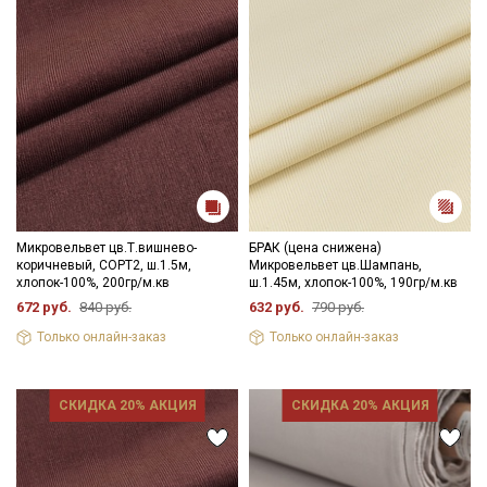
Микровельвет цв.Т.вишнево-
БРАК (цена снижена)
коричневый, СОРТ2, ш.1.5м,
Микровельвет цв.Шампань,
хлопок-100%, 200гр/м.кв
ш.1.45м, хлопок-100%, 190гр/м.кв
672 руб.
840 руб.
632 руб.
790 руб.
Только онлайн-заказ
Только онлайн-заказ
СКИДКА 20% АКЦИЯ
СКИДКА 20% АКЦИЯ