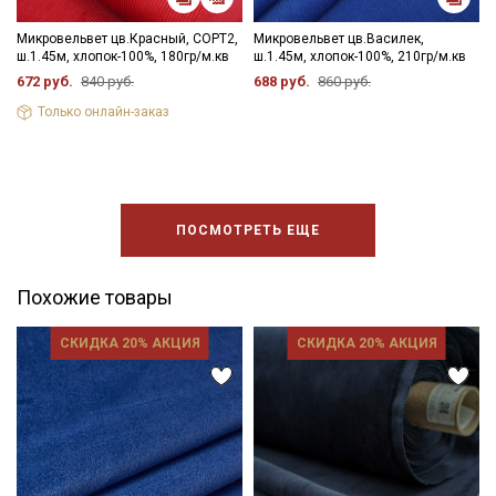
Микровельвет цв.Красный, СОРТ2,
Микровельвет цв.Василек,
ш.1.45м, хлопок-100%, 180гр/м.кв
ш.1.45м, хлопок-100%, 210гр/м.кв
672 руб.
840 руб.
688 руб.
860 руб.
Только онлайн-заказ
ПОСМОТРЕТЬ ЕЩЕ
Похожие товары
СКИДКА 20% АКЦИЯ
СКИДКА 20% АКЦИЯ