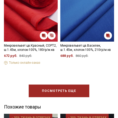
Даю
Согласие на получение рекламных и
информационных рассылок
Микровельвет цв.Красный, СОРТ2,
Микровельвет цв.Василек,
ш.1.45м, хлопок-100%, 180гр/м.кв
ш.1.45м, хлопок-100%, 210гр/м.кв
672 руб.
840 руб.
688 руб.
860 руб.
Только онлайн-заказ
ПОСМОТРЕТЬ ЕЩЕ
Похожие товары
- 30% ТКАНЬ В ОТРЕЗАХ
- 30% ТКАНЬ В ОТРЕЗАХ