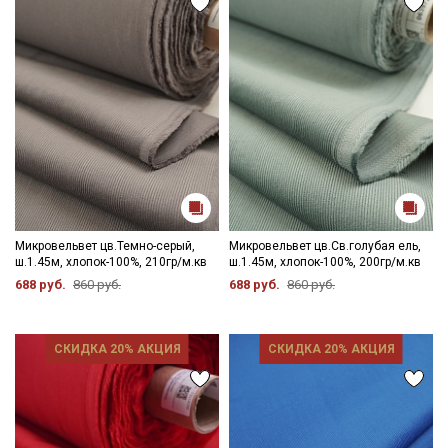
Секретная рассылка от Купава
Мы публикуем здесь дополнительные
промокоды и скидки до 30% на узкие
категории тканей
Микровельвет цв.Темно-серый,
Микровельвет цв.Св.голубая ель,
Электронная почта
ш.1.45м, хлопок-100%, 210гр/м.кв
ш.1.45м, хлопок-100%, 200гр/м.кв
688 руб.
860 руб.
688 руб.
860 руб.
СКИДКА 20% АКЦИЯ
СКИДКА 20% АКЦИЯ
Подписаться
Ознакомлен(а) с
Политикой обработки персональных
данных
и даю
Согласие на обработку персональных
данных