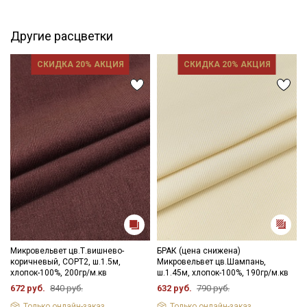
оборотов
- запрещены отбеливатели
Другие расцветки
- сушить в подвешенном хорошо расправленном состоянии,
не пересушивать
- гладить с осторожностью только изнаночной стороны.
СКИДКА 20% АКЦИЯ
СКИДКА 20% АКЦИЯ
Цветопередача (тон) может отличаться от оригинального
цвета ткани в зависимости от настроек вашего монитора и в
зависимости от партии.
Микровельвет цв.Т.вишнево-
БРАК (цена снижена)
коричневый, СОРТ2, ш.1.5м,
Микровельвет цв.Шампань,
хлопок-100%, 200гр/м.кв
ш.1.45м, хлопок-100%, 190гр/м.кв
672 руб.
840 руб.
632 руб.
790 руб.
Только онлайн-заказ
Только онлайн-заказ