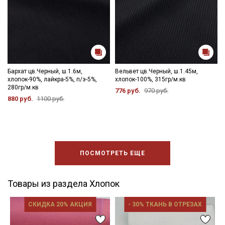
Бархат цв.Черный, ш.1.6м,
Вельвет цв.Черный, ш.1.45м,
хлопок-90%, лайкра-5%, п/э-5%,
хлопок-100%, 315гр/м.кв
280гр/м.кв
776 руб.
970 руб.
880 руб.
1100 руб.
ПОСМОТРЕТЬ ЕЩЕ
Товары из раздела Хлопок
СКИДКА 20% АКЦИЯ
- 30% ТКАНЬ В ОТРЕЗАХ