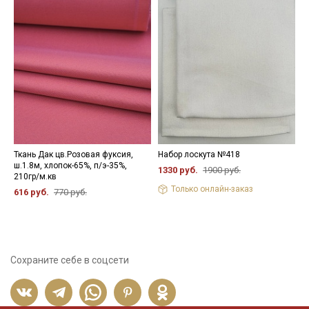
Ткань Дак цв.Розовая фуксия,
Набор лоскута №418
Т
ш.1.8м, хлопок-65%, п/э-35%,
ш
1330 руб.
1900 руб.
210гр/м.кв
3
Только онлайн-заказ
616 руб.
770 руб.
Сохраните себе в соцсети