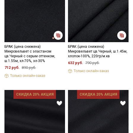
БРАК (цена снижена)
БРАК (цена снижена)
Микровельвет с эластаном
Микровельвет цв.Черный, ш.1.45м,
цв.Черный с серым оттенком,
хлопок-100%, 220гр/м.кв
ш.1.55м, хл-70%, эл-30%
632 руб.
790 руб.
712 руб.
890 руб.
Только онлайн-заказ
Только онлайн-заказ
СКИДКА 20% АКЦИЯ
СКИДКА 20% АКЦИЯ