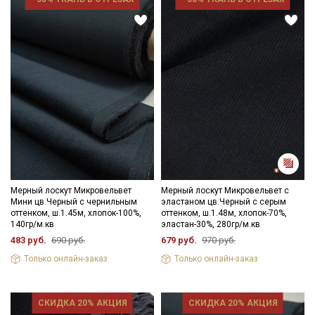
Мерный лоскут Микровельвет
Мерный лоскут Микровельвет с
Мини цв.Черный с чернильным
эластаном цв.Черный с серым
оттенком, ш.1.45м, хлопок-100%,
оттенком, ш.1.48м, хлопок-70%,
140гр/м.кв
эластан-30%, 280гр/м.кв
483 руб.
690 руб.
679 руб.
970 руб.
Только онлайн-заказ
Только онлайн-заказ
СКИДКА 20% АКЦИЯ
СКИДКА 20% АКЦИЯ