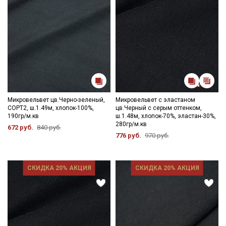
Микровельвет цв.Черно-зеленый,
Микровельвет с эластаном
СОРТ2, ш.1.49м, хлопок-100%,
цв.Черный с серым оттенком,
190гр/м.кв
ш.1.48м, хлопок-70%, эластан-30%,
280гр/м.кв
672 руб.
840 руб.
776 руб.
970 руб.
СКИДКА 20% АКЦИЯ
СКИДКА 20% АКЦИЯ