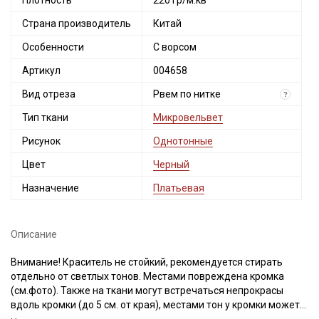
Плотность
220 гр/м.кв
Страна производитель
Китай
Особенности
С ворсом
Артикул
004658
Вид отреза
Рвем по нитке
?
Тип ткани
Микровельвет
Рисунок
Однотонные
Цвет
Черный
Назначение
Платьевая
Описание
Внимание! Краситель не стойкий, рекомендуется стирать
отдельно от светлых тонов. Местами повреждена кромка
(см.фото). Также на ткани могут встречаться непрокрасы
вдоль кромки (до 5 см. от края), местами тон у кромки может