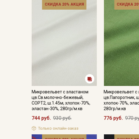
СКИДКА 20% АКЦИЯ
СКИДКА 20
Микровельвет с эластаном
Микровельвет с
цв.Св.молочно-бежевый,
цв.Папоротник, ш
СОРТ2, ш.1.45м, хлопок-70%,
хлопок-70%, эла
эластан-30%, 280гр/м.кв
280гр/м.кв
744 руб.
930 руб.
776 руб.
970 р
Только онлайн-заказ