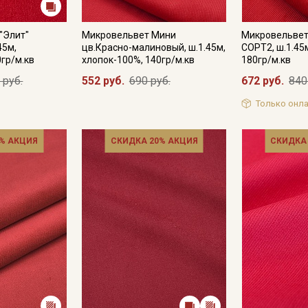
"Элит"
Микровельвет Мини
Микровельвет
45м,
цв.Красно-малиновый, ш.1.45м,
СОРТ2, ш.1.45
0гр/м.кв
хлопок-100%, 140гр/м.кв
180гр/м.кв
 руб.
552 руб.
690 руб.
672 руб.
840
Только онла
% АКЦИЯ
СКИДКА 20% АКЦИЯ
СКИДКА