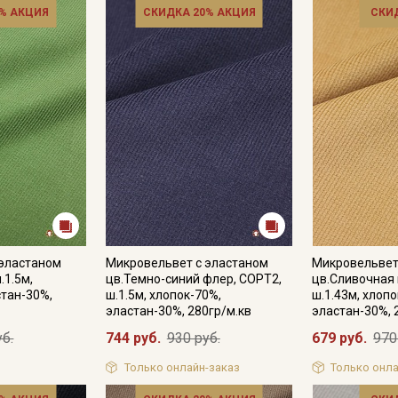
% АКЦИЯ
СКИДКА 20% АКЦИЯ
СКИ
 эластаном
Микровельвет с эластаном
Микровельвет
.1.5м,
цв.Темно-синий флер, СОРТ2,
цв.Сливочная
стан-30%,
ш.1.5м, хлопок-70%,
ш.1.43м, хлопо
эластан-30%, 280гр/м.кв
эластан-30%, 
уб.
744 руб.
930 руб.
679 руб.
970
Только онлайн-заказ
Только онла