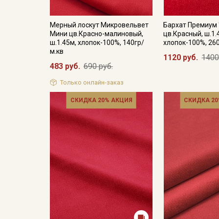
Мерный лоскут Микровельвет
Бархат Премиум 
Мини цв.Красно-малиновый,
цв.Красный, ш.1.
ш.1.45м, хлопок-100%, 140гр/
хлопок-100%, 26
м.кв
1120 руб.
1400
483 руб.
690 руб.
Только онлайн-заказ
СКИДКА 20% АКЦИЯ
СКИДКА 20