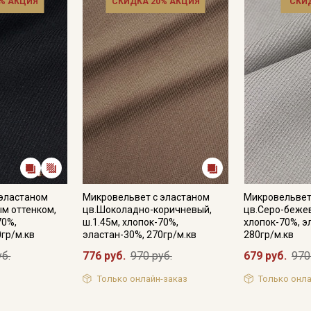
% АКЦИЯ
СКИДКА 20% АКЦИЯ
СКИ
Секретная рассылка от
Купава
 эластаном
Микровельвет с эластаном
Микровельвет
ым оттенком,
цв.Шоколадно-коричневый,
цв.Серо-бежев
70%,
ш.1.45м, хлопок-70%,
хлопок-70%, э
Мы публикуем здесь дополнительные
0гр/м.кв
эластан-30%, 270гр/м.кв
280гр/м.кв
промокоды и скидки до 30% на узкие
уб.
776 руб.
970 руб.
679 руб.
970
категории тканей
Только онлайн-заказ
Только онла
Электронная почта