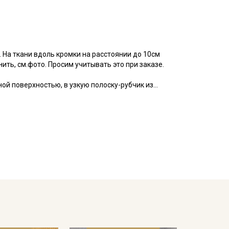
. На ткани вдоль кромки на расстоянии до 10см
нить, см.фото. Просим учитывать это при заказе.
ой поверхностью, в узкую полоску-рубчик из
нь тянется по утку. Подходит для пошива взрослой
езонов, спортивных костюмов в городском стиле.
мпературе дальнейших стирок, без замачивания (у
отов
 1 слой
ета ткани в зависимости от настроек вашего