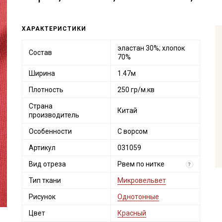
ХАРАКТЕРИСТИКИ
эластан 30%; хлопок
Состав
70%
Ширина
1.47м
Плотность
250 гр/м.кв
Страна
Китай
производитель
Особенности
С ворсом
Артикул
031059
Вид отреза
Рвем по нитке
?
Тип ткани
Микровельвет
Рисунок
Однотонные
Цвет
Красный