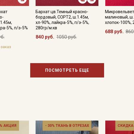
рхат
Бархат цв.Темный красно-
Микровельвет
о-
бордовый, СОРТ2, ш.1.45м,
малиновый, ш.
1.45м,
хл-90%, лайкра-5%, п/э-5%,
хлопок-100%, 
кра-5%, п/э-5%
280гр/м.кв
688 руб.
860
уб.
840 руб.
1050 руб.
-заказ
ПОСМОТРЕТЬ ЕЩЕ
% АКЦИЯ
- 30% ТКАНЬ В ОТРЕЗАХ
СКИДКА