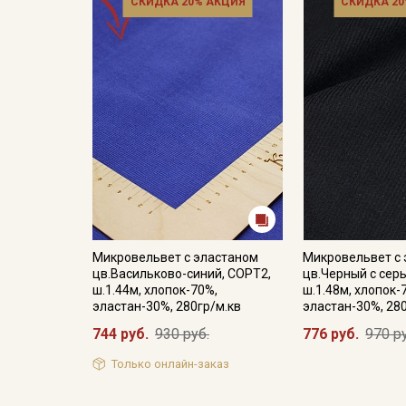
СКИДКА 20% АКЦИЯ
СКИДКА 20
Микровельвет с эластаном
Микровельвет с
цв.Васильково-синий, СОРТ2,
цв.Черный с сер
ш.1.44м, хлопок-70%,
ш.1.48м, хлопок-
эластан-30%, 280гр/м.кв
эластан-30%, 28
744 руб.
930 руб.
776 руб.
970 р
Только онлайн-заказ