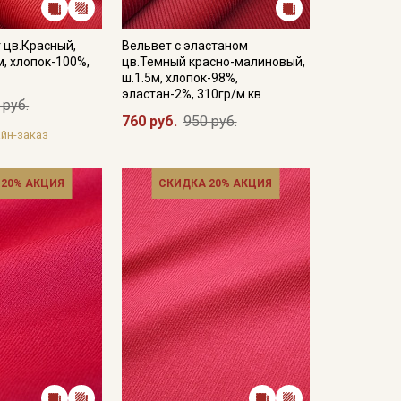
 цв.Красный,
Вельвет с эластаном
м, хлопок-100%,
цв.Темный красно-малиновый,
ш.1.5м, хлопок-98%,
эластан-2%, 310гр/м.кв
 руб.
760 руб.
950 руб.
йн-заказ
 20% АКЦИЯ
СКИДКА 20% АКЦИЯ