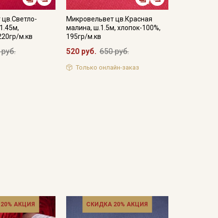
 цв.Светло-
Микровельвет цв.Красная
1.45м,
малина, ш.1.5м, хлопок-100%,
220гр/м.кв
195гр/м.кв
 руб.
520 руб.
650 руб.
Только онлайн-заказ
 20% АКЦИЯ
СКИДКА 20% АКЦИЯ