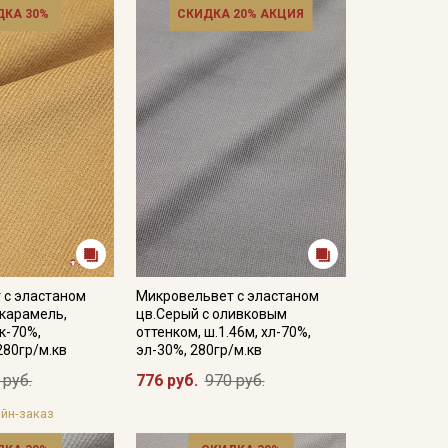
ДКА 30%
СКИДКА 20% АКЦИЯ
 с эластаном
Микровельвет с эластаном
 карамель,
цв.Серый с оливковым
к-70%,
оттенком, ш.1.46м, хл-70%,
280гр/м.кв
эл-30%, 280гр/м.кв
 руб.
776 руб.
970 руб.
йн-заказ