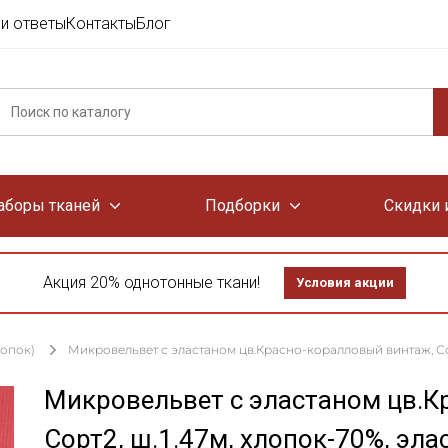
и ответы
Контакты
Блог
аборы тканей
Подборки
Скидки 
Акция 20% однотонные ткани!
Условия акции
лопок)
Микровельвет с эластаном цв.Красно-коралловый винтаж, Сор
Микровельвет с эластаном цв.К
Сорт2, ш.1.47м, хлопок-70%, эла