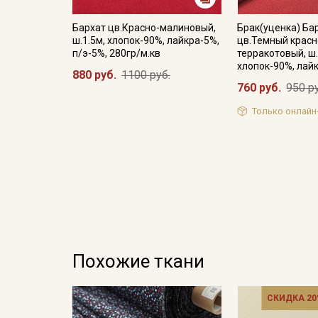
Бархат цв.Красно-малиновый,
Брак(уценка) Ба
ш.1.5м, хлопок-90%, лайкра-5%,
цв.Темный красн
п/э-5%, 280гр/м.кв
терракотовый, ш.
хлопок-90%, лай
880 руб.
1100 руб.
760 руб.
950 р
Только онлайн
Похожие ткани
СКИДКА 20