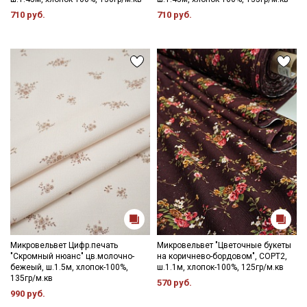
710 руб.
710 руб.
Микровельвет Цифр.печать
Микровельвет "Цветочные букеты
"Скромный нюанс" цв.молочно-
на коричнево-бордовом", СОРТ2,
бежеый, ш.1.5м, хлопок-100%,
ш.1.1м, хлопок-100%, 125гр/м.кв
135гр/м.кв
570 руб.
990 руб.