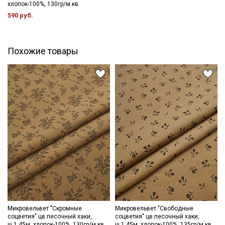
категории тканей
хлопок-100%, 130гр/м.кв
590 руб.
Электронная почта
Похожие товары
Подписаться
Ознакомлен(а) с
Политикой обработки персональных
данных
и даю
Согласие на обработку персональных
данных
Даю
Согласие на получение рекламных и
информационных рассылок
Микровельвет "Скромные
Микровельвет "Свободные
соцветия" цв.песочный хаки,
соцветия" цв.песочный хаки,
ш.1.45м, хлопок-100%, 130гр/м.кв
ш.1.45м, хлопок-100%, 135гр/м.кв