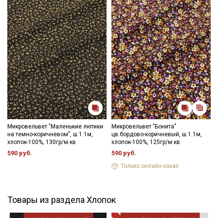
Микровельвет "Маленькие лютики
Микровельвет "Бонита"
на темно-коричневом", ш.1.1м,
цв.бордово-коричневый, ш.1.1м,
хлопок-100%, 130гр/м.кв
хлопок-100%, 125гр/м.кв
590 руб.
590 руб.
Только онлайн-заказ
Товары из раздела Хлопок