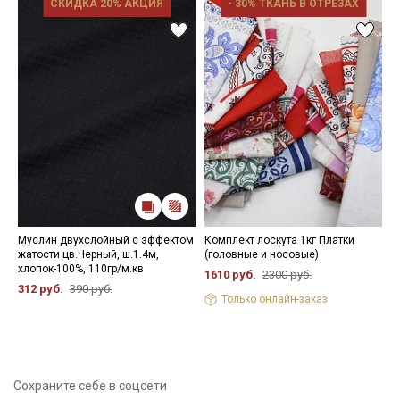
СКИДКА 20% АКЦИЯ
- 30% ТКАНЬ В ОТРЕЗАХ
Муслин двухслойный с эффектом
Комплект лоскута 1кг Платки
В
жатости цв.Черный, ш.1.4м,
(головные и носовые)
"
хлопок-100%, 110гр/м.кв
ш
1610 руб.
2300 руб.
312 руб.
390 руб.
4
Только онлайн-заказ
Сохраните себе в соцсети