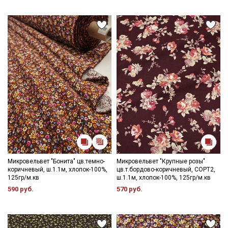
Микровельвет "Бонита" цв.темно-
Микровельвет "Крупные розы"
коричневый, ш.1.1м, хлопок-100%,
цв.т.бордово-коричневый, СОРТ2,
125гр/м.кв
ш.1.1м, хлопок-100%, 125гр/м.кв
590 руб.
570 руб.