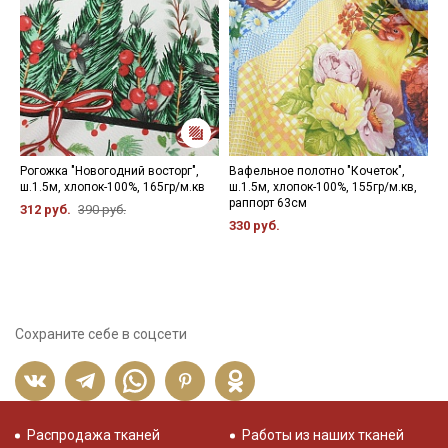
Рогожка "Новогодний восторг",
Вафельное полотно "Кочеток",
П
ш.1.5м, хлопок-100%, 165гр/м.кв
ш.1.5м, хлопок-100%, 155гр/м.кв,
т
раппорт 63см
ш
312 руб.
390 руб.
1
330 руб.
6
Сохраните себе в соцсети
Распродажа тканей
Работы из наших тканей