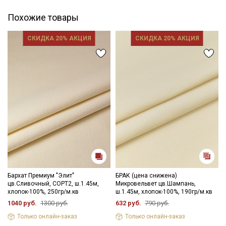
Похожие товары
СКИДКА 20% АКЦИЯ
СКИДКА 20% АКЦИЯ
Бархат Премиум "Элит"
БРАК (цена снижена)
цв.Сливочный, СОРТ2, ш.1.45м,
Микровельвет цв.Шампань,
хлопок-100%, 250гр/м.кв
ш.1.45м, хлопок-100%, 190гр/м.кв
1040 руб.
1300 руб.
632 руб.
790 руб.
Только онлайн-заказ
Только онлайн-заказ