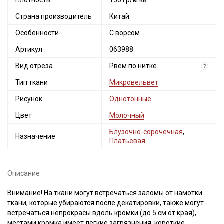
Плотность
130 гр/м.кв
Страна производитель
Китай
Особенности
С ворсом
Артикул
063988
Вид отреза
Рвем по нитке
?
Тип ткани
Микровельвет
Рисунок
Однотонные
Цвет
Молочный
Блузочно-сорочечная
,
Назначение
Платьевая
Описание
Внимание! На ткани могут встречаться заломы от намотки
ткани, которые убираются после декатировки, также могут
встречаться непрокрасы вдоль кромки (до 5 см от края),
местами кромка имеет легкие загрязнения, короткие