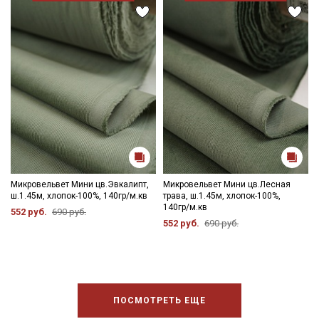
Электронная почта
Подписаться
Ознакомлен(а) с
Политикой обработки персональных
данных
и даю
Согласие на обработку персональных
данных
Даю
Согласие на получение рекламных и
информационных рассылок
Микровельвет Мини цв.Эвкалипт,
Микровельвет Мини цв.Лесная
ш.1.45м, хлопок-100%, 140гр/м.кв
трава, ш.1.45м, хлопок-100%,
140гр/м.кв
552 руб.
690 руб.
552 руб.
690 руб.
ПОСМОТРЕТЬ ЕЩЕ