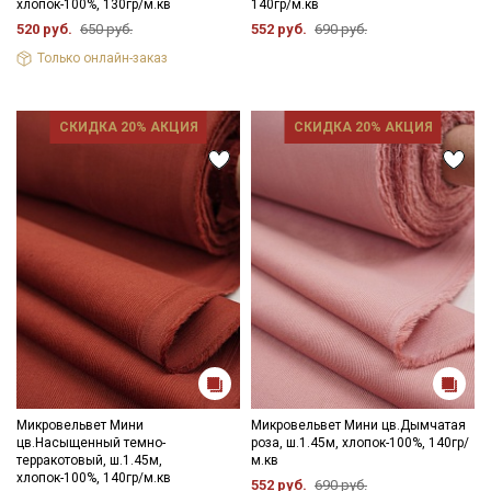
хлопок-100%, 130гр/м.кв
140гр/м.кв
Уход:
520 руб.
650 руб.
552 руб.
690 руб.
- стирка до 30C в «деликатном режиме», отжим до 600
оборотов
Только онлайн-заказ
- запрещены отбеливатели
- сушить в подвешенном хорошо расправленном состоянии,
не пересушивать
СКИДКА 20% АКЦИЯ
СКИДКА 20% АКЦИЯ
- гладить с осторожностью только изнаночной стороны.
Цветопередача (тон) может отличаться от оригинального
цвета ткани в зависимости от настроек вашего монитора и в
зависимости от партии.
Микровельвет Мини
Микровельвет Мини цв.Дымчатая
цв.Насыщенный темно-
роза, ш.1.45м, хлопок-100%, 140гр/
терракотовый, ш.1.45м,
м.кв
хлопок-100%, 140гр/м.кв
552 руб.
690 руб.