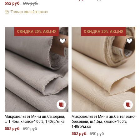
552 руб.
690 руб.
Только онлайн-заказ
СКИДКА 20% АКЦИЯ
СКИДКА 20% АКЦИЯ
Микровельвет Мини цв.Св.серый,
Микровельвет Мини цв.Св.телесно-
ш.1.45м, хлопок-100%, 140гр/м.кв
бежевый, ш.1.5м, хлопок-100%,
140гр/м.кв
552 руб.
690 руб.
552 руб.
690 руб.