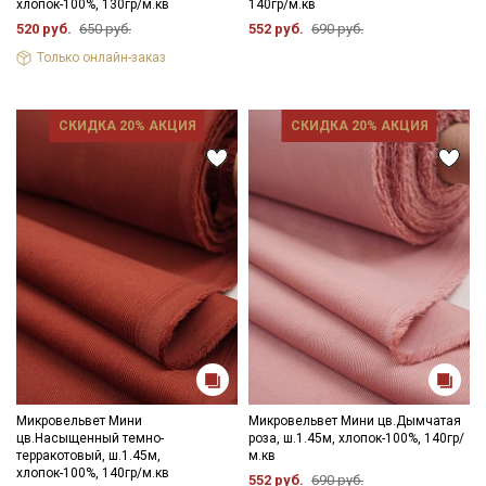
хлопок-100%, 130гр/м.кв
140гр/м.кв
- стирка до 30C в «деликатном режиме», отжим до 600
520 руб.
650 руб.
552 руб.
690 руб.
оборотов
- запрещены отбеливатели
Только онлайн-заказ
- сушить в подвешенном хорошо расправленном состоянии,
не пересушивать
- гладить с осторожностью только изнаночной стороны.
СКИДКА 20% АКЦИЯ
СКИДКА 20% АКЦИЯ
Цветопередача (тон) может отличаться от оригинального
цвета ткани в зависимости от настроек вашего монитора и в
зависимости от партии.
Микровельвет Мини
Микровельвет Мини цв.Дымчатая
цв.Насыщенный темно-
роза, ш.1.45м, хлопок-100%, 140гр/
терракотовый, ш.1.45м,
м.кв
хлопок-100%, 140гр/м.кв
552 руб.
690 руб.