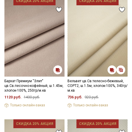
СКИДКА 20% АКЦИЯ
СКИДКА 20% АКЦИЯ
Бархат Премиум "Элит"
Вельвет цв.Св.телесно-бежевый,
цв.Св.песочно-кофейный, ш.1.45м,
СОРТ2, ш.1.5м, хлопок-100%, 340гр/
хлопок-100%, 250гр/м.кв
м.кв
1120 руб.
1400 руб.
736 руб.
920 руб.
Только онлайн-заказ
Только онлайн-заказ
СКИДКА 20% АКЦИЯ
СКИДКА 20% АКЦИЯ