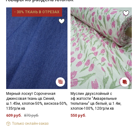
- 30% ТКАНЬ В ОТРЕЗАХ
Мерный лоскут Сорочечная
Муслин двухслойный с
М
джинсовая ткань цв.Синий,
эф.жатости "Акварельные
с
ш.1.45м, хлопок-50%, вискоза-50%,
тюльпаны" цв.белый, ш.1.4м,
ц
135гр/м.кв
хлопок-100%, 120гр/м.кв
х
609 руб.
870 руб.
550 руб.
6
Только онлайн-заказ