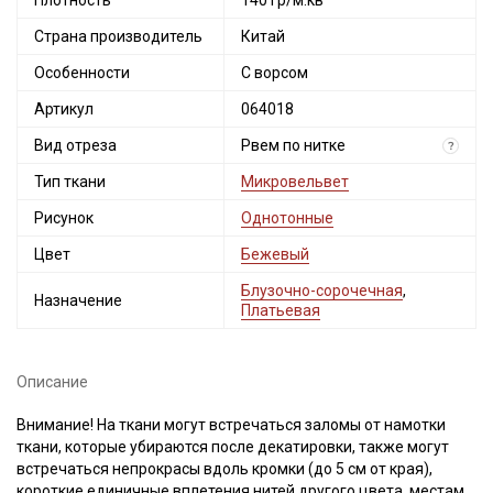
Плотность
140 гр/м.кв
Страна производитель
Китай
Особенности
С ворсом
Артикул
064018
Вид отреза
Рвем по нитке
?
Тип ткани
Микровельвет
Рисунок
Однотонные
Цвет
Бежевый
Блузочно-сорочечная
,
Назначение
Платьевая
Описание
Внимание! На ткани могут встречаться заломы от намотки
ткани, которые убираются после декатировки, также могут
встречаться непрокрасы вдоль кромки (до 5 см от края),
короткие единичные вплетения нитей другого цвета, местами