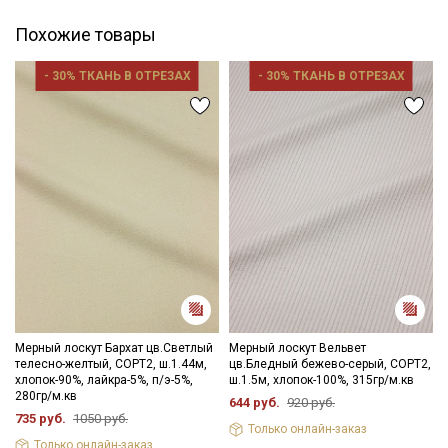
Похожие товары
- 30% ТКАНЬ В ОТРЕЗАХ
- 30% ТКАНЬ В ОТРЕЗАХ
Мерный лоскут Бархат цв.Светлый
Мерный лоскут Вельвет
телесно-желтый, СОРТ2, ш.1.44м,
цв.Бледный бежево-серый, СОРТ2,
хлопок-90%, лайкра-5%, п/э-5%,
ш.1.5м, хлопок-100%, 315гр/м.кв
280гр/м.кв
644 руб.
920 руб.
735 руб.
1050 руб.
Только онлайн-заказ
Только онлайн-заказ