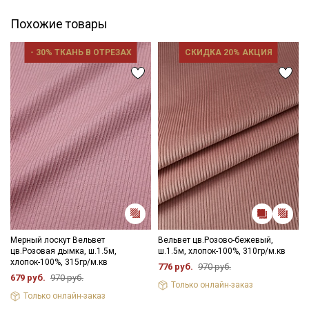
Похожие товары
- 30% ТКАНЬ В ОТРЕЗАХ
СКИДКА 20% АКЦИЯ
Мерный лоскут Вельвет
Вельвет цв.Розово-бежевый,
цв.Розовая дымка, ш.1.5м,
ш.1.5м, хлопок-100%, 310гр/м.кв
хлопок-100%, 315гр/м.кв
776 руб.
970 руб.
679 руб.
970 руб.
Только онлайн-заказ
Только онлайн-заказ