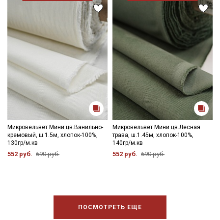
Микровельвет Мини цв.Ванильно-
Микровельвет Мини цв.Лесная
кремовый, ш.1.5м, хлопок-100%,
трава, ш.1.45м, хлопок-100%,
130гр/м.кв
140гр/м.кв
552 руб.
690 руб.
552 руб.
690 руб.
ПОСМОТРЕТЬ ЕЩЕ