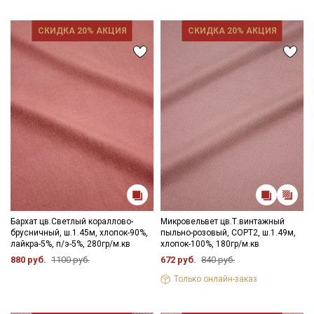
СКИДКА 20% АКЦИЯ
СКИДКА 20% АКЦИЯ
Бархат цв.Светлый кораллово-
Микровельвет цв.Т.винтажный
брусничный, ш.1.45м, хлопок-90%,
пыльно-розовый, СОРТ2, ш.1.49м,
лайкра-5%, п/э-5%, 280гр/м.кв
хлопок-100%, 180гр/м.кв
880 руб.
1100 руб.
672 руб.
840 руб.
Только онлайн-заказ