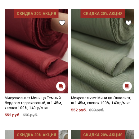
категории тканей
СКИДКА 20% АКЦИЯ
СКИДКА 20% АКЦИЯ
Электронная почта
Подписаться
Ознакомлен(а) с
Политикой обработки персональных
данных
и даю
Согласие на обработку персональных
данных
Даю
Согласие на получение рекламных и
информационных рассылок
Микровельвет Мини цв.Темный
Микровельвет Мини цв.Эвкалипт,
бордово-терракотовый, ш.1.45м,
ш.1.45м, хлопок-100%, 140гр/м.кв
хлопок-100%, 140гр/м.кв
552 руб.
690 руб.
552 руб.
690 руб.
СКИДКА 20% АКЦИЯ
СКИДКА 20% АКЦИЯ