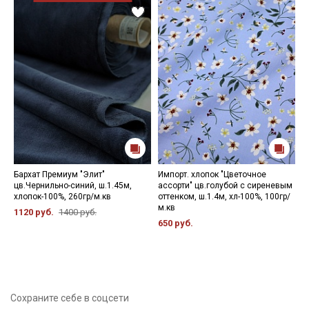
Бархат Премиум "Элит"
Импорт. хлопок "Цветочное
Р
цв.Чернильно-синий, ш.1.45м,
ассорти" цв.голубой с сиреневым
ш
хлопок-100%, 260гр/м.кв
оттенком, ш.1.4м, хл-100%, 100гр/
2
м.кв
1120 руб.
1400 руб.
650 руб.
Сохраните себе в соцсети