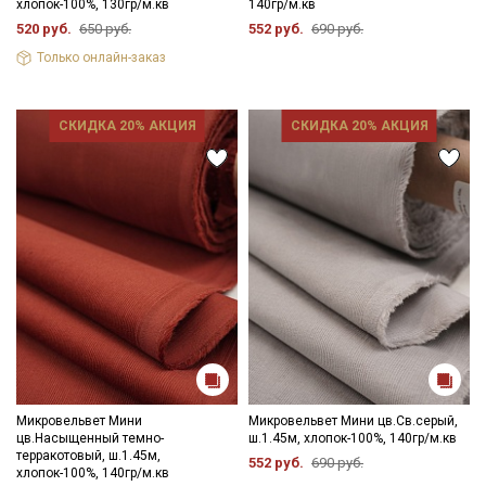
хлопок-100%, 130гр/м.кв
140гр/м.кв
- стирка до 30C в «деликатном режиме», отжим до 600
520 руб.
650 руб.
552 руб.
690 руб.
оборотов
- запрещены отбеливатели
Только онлайн-заказ
- сушить в подвешенном хорошо расправленном состоянии,
не пересушивать
- гладить с осторожностью только изнаночной стороны.
СКИДКА 20% АКЦИЯ
СКИДКА 20% АКЦИЯ
Цветопередача (тон) может отличаться от оригинального
цвета ткани в зависимости от настроек вашего монитора и в
зависимости от партии.
Микровельвет Мини
Микровельвет Мини цв.Св.серый,
цв.Насыщенный темно-
ш.1.45м, хлопок-100%, 140гр/м.кв
терракотовый, ш.1.45м,
552 руб.
690 руб.
хлопок-100%, 140гр/м.кв