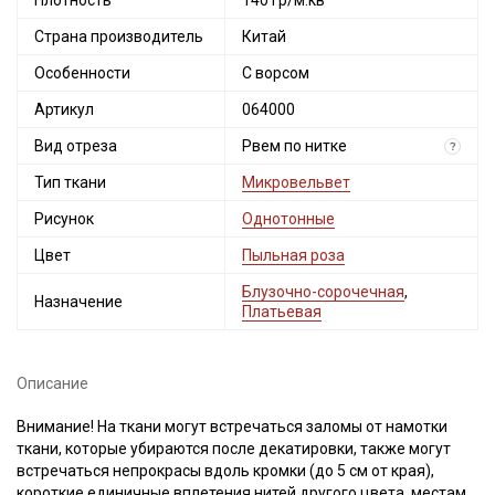
Плотность
140 гр/м.кв
Страна производитель
Китай
Особенности
С ворсом
Артикул
064000
Вид отреза
Рвем по нитке
?
Тип ткани
Микровельвет
Рисунок
Однотонные
Цвет
Пыльная роза
Блузочно-сорочечная
,
Назначение
Платьевая
Описание
Внимание! На ткани могут встречаться заломы от намотки
ткани, которые убираются после декатировки, также могут
встречаться непрокрасы вдоль кромки (до 5 см от края),
короткие единичные вплетения нитей другого цвета, местами