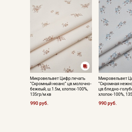
Микровельвет Цифр.печать
Микровельвет Ц
"Скромный нюанс" цв.молочно-
"Скромная нежн
бежеый, ш.1.5м, хлопок-100%,
цв.бледно-голубо
135гр/м.кв
хлопок-100%, 13
990 руб.
990 руб.