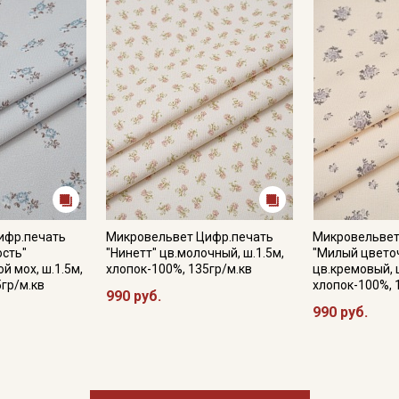
Купава
Мы публикуем здесь дополнительные
промокоды и скидки до 30% на узкие
категории тканей
Электронная почта
ифр.печать
Микровельвет Цифр.печать
Микровельвет
Подписаться
ость"
"Нинетт" цв.молочный, ш.1.5м,
"Милый цвето
й мох, ш.1.5м,
хлопок-100%, 135гр/м.кв
цв.кремовый, 
Ознакомлен(а) с
Политикой обработки персональных
5гр/м.кв
хлопок-100%, 
990 руб.
данных
и даю
Согласие на обработку персональных
данных
990 руб.
Даю
Согласие на получение рекламных и
информационных рассылок