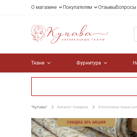
О магазине
Покупателям
Отзывы
Вопросы 
Ткани
Фурнитура
Н
"Купава"
Каталог товаров
Хлопковые ткани (х
СКИДКА 20% АКЦИЯ