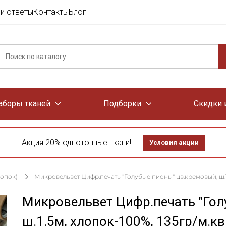
и ответы
Контакты
Блог
аборы тканей
Подборки
Скидки 
Акция 20% однотонные ткани!
Условия акции
лопок)
Микровельвет Цифр.печать "Голубые пионы" цв.кремовый, ш.1.
Микровельвет Цифр.печать "Гол
ш.1.5м, хлопок-100%, 135гр/м.кв