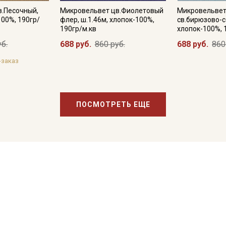
в.Песочный,
Микровельвет цв.Фиолетовый
Микровельвет
100%, 190гр/
флер, ш.1.46м, хлопок-100%,
св.бирюзово-с
190гр/м.кв
хлопок-100%, 
уб.
688 руб.
860 руб.
688 руб.
860
-заказ
ПОСМОТРЕТЬ ЕЩЕ