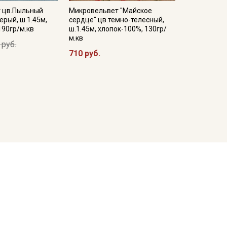
 цв.Пыльный
Микровельвет "Майское
ерый, ш.1.45м,
сердце" цв.темно-телесный,
190гр/м.кв
ш.1.45м, хлопок-100%, 130гр/
м.кв
 руб.
710 руб.