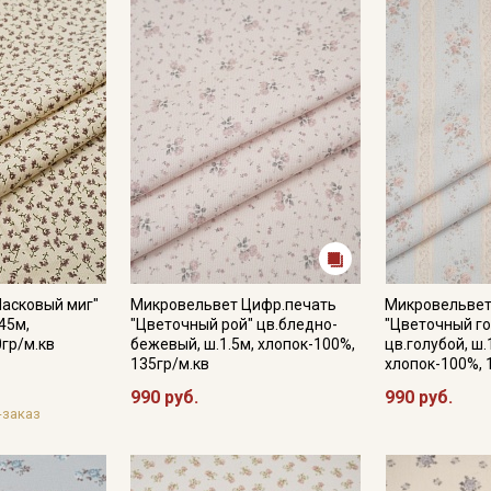
- гладить с осторожностью только изнаночной стороны.
Цветопередача (тон) может отличаться от оригинального цв
монитора и в зависимости от партии.
асковый миг"
Микровельвет Цифр.печать
Микровельвет
45м,
"Цветочный рой" цв.бледно-
"Цветочный го
0гр/м.кв
бежевый, ш.1.5м, хлопок-100%,
цв.голубой, ш.
135гр/м.кв
хлопок-100%, 
990 руб.
990 руб.
-заказ
Секретная рассылка от