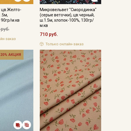
 цв.Желто-
Микровельвет "Смородинка"
.5м,
(серые веточки), цв.черный,
190гр/м.кв
ш.1.5м, хлопок-100%, 130гр/
м.кв
 руб.
710 руб.
йн-заказ
Только онлайн-заказ
 20% АКЦИЯ