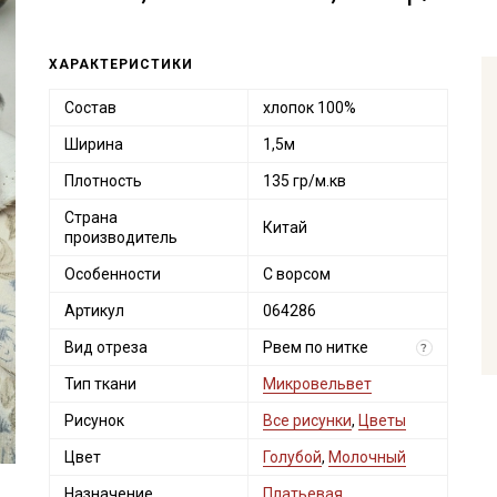
ХАРАКТЕРИСТИКИ
Состав
хлопок 100%
Ширина
1,5м
Плотность
135 гр/м.кв
Страна
Китай
производитель
Особенности
С ворсом
Артикул
064286
Вид отреза
Рвем по нитке
?
Тип ткани
Микровельвет
Рисунок
Все рисунки
,
Цветы
Цвет
Голубой
,
Молочный
Назначение
Платьевая