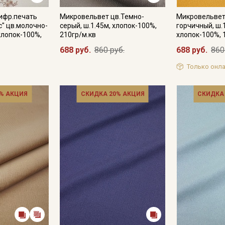
ифр.печать
Микровельвет цв.Темно-
Микровельвет
" цв.молочно-
серый, ш.1.45м, хлопок-100%,
горчичный, ш.1
хлопок-100%,
210гр/м.кв
хлопок-100%, 
688 руб.
860 руб.
688 руб.
860
Только онла
% АКЦИЯ
СКИДКА 20% АКЦИЯ
СКИДКА