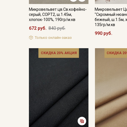
Микровельвет цв.Св.кофейно-
Микровельвет Ц
серый, СОРТ2, ш.1.45м,
"Скромный нюанс
хлопок-100%, 190гр/м.кв
бежеый, ш.1.5м, 
135гр/м.кв
672 руб.
840 руб.
990 руб.
Только онлайн-заказ
СКИДКА 20% АКЦИЯ
СКИДКА 20