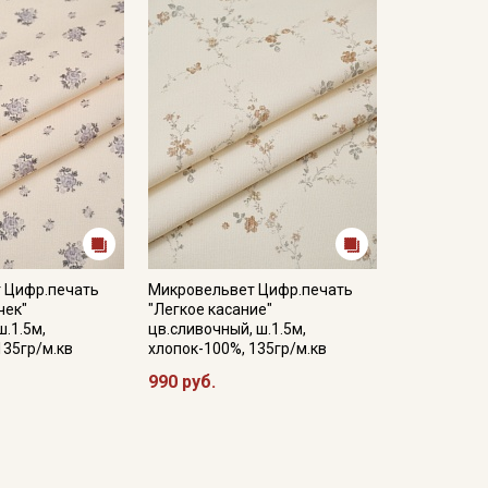
 Цифр.печать
Микровельвет Цифр.печать
чек"
"Легкое касание"
ш.1.5м,
цв.сливочный, ш.1.5м,
135гр/м.кв
хлопок-100%, 135гр/м.кв
990 руб.