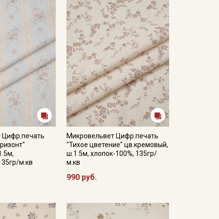
ета ткани в зависимости от настроек вашего
 Цифр.печать
Микровельвет Цифр.печать
ризонт"
"Тихое цветение" цв.кремовый,
1.5м,
ш.1.5м, хлопок-100%, 135гр/
135гр/м.кв
м.кв
990 руб.