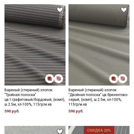
Ознакомлен(а) с
Политикой обработки персональных
данных
и даю
Согласие на обработку персональных
данных
Даю
Согласие на получение рекламных и
информационных рассылок
Вареный (стираный) хлопок
Вареный (стираный) хлопок
"Тройная полоска"
"Двойная полоска" цв.брезентово-
цв.т.графитовый/бордовый, (комп),
серый, (комп), ш.2.5м, хл-100%,
ш.2.5м, хл-100%, 115гр/м.кв
115гр/м.кв
590 руб.
590 руб.
СКИДКА 20%