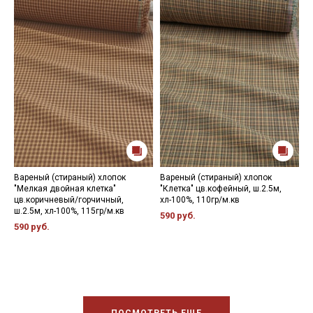
Вареный (стираный) хлопок
Вареный (стираный) хлопок
В
"Мелкая двойная клетка"
"Клетка" цв.кофейный, ш.2.5м,
"
цв.коричневый/горчичный,
хл-100%, 110гр/м.кв
п
ш.2.5м, хл-100%, 115гр/м.кв
1
590 руб.
590 руб.
5