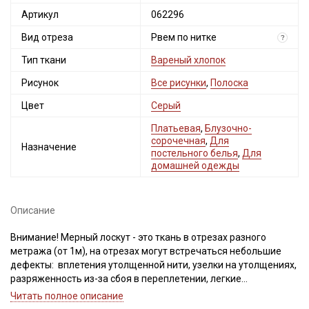
Артикул
062296
Вид отреза
Рвем по нитке
?
Тип ткани
Вареный хлопок
Рисунок
Все рисунки
,
Полоска
Цвет
Серый
Платьевая
,
Блузочно-
сорочечная
,
Для
Назначение
постельного белья
,
Для
домашней одежды
Описание
Внимание! Мерный лоскут - это ткань в отрезах разного
метража (от 1м), на отрезах могут встречаться небольшие
дефекты: вплетения утолщенной нити, узелки на утолщениях,
разряженность из-за сбоя в переплетении, легкие
загрязнения вдоль кромки и на расстоянии до 5см от кромки,
Читать полное описание
пятнышки непрокраса, редко встречается лоскут со швом. При