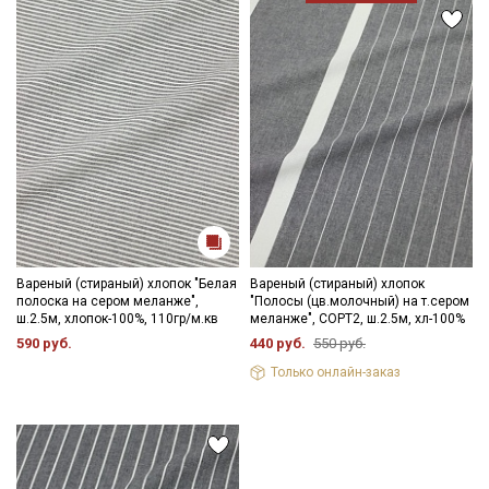
Вареный (стираный) хлопок "Белая
Вареный (стираный) хлопок
полоска на сером меланже",
"Полосы (цв.молочный) на т.сером
ш.2.5м, хлопок-100%, 110гр/м.кв
меланже", СОРТ2, ш.2.5м, хл-100%
590 руб.
440 руб.
550 руб.
Только онлайн-заказ