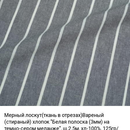
Мерный лоскут(ткань в отрезах)Вареный
(стираный) хлопок "Белая полоска (3мм) на
темно-сером меланже", ш.2.5м, хл-100%, 125гр/