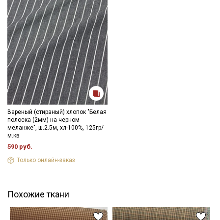
Вареный (стираный) хлопок "Белая
полоска (2мм) на черном
меланже", ш.2.5м, хл-100%, 125гр/
м.кв
590 руб.
Только онлайн-заказ
Похожие ткани