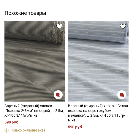
обнаружении на отрезе других дефектов, с вами свяжется
менеджер для дополнительного согласования. В
Похожие товары
комментариях к заказу просим указывать необходимый
единый метраж.
Внимание! На ткани могут встречаться утолщение нитей,
непрокрасы вдоль кромки (до 5 см. от кромки), короткие
единичные вплетения нитей другого цвета. Дефекты вдоль
кромки на расстоянии до 5см от края браком не являются.
Ширина ткани ±2см. Просим учитывать это при заказе.
Вареный (стираный) хлопок
Вареный (стираный) хлопок "Белая
"Полоска 2*3мм" цв.серый, ш.2.5м,
полоска на серо-голубом
хл-100%,115гр/м.кв
меланже", ш.2.5м, хл-100%,115гр/
м.кв
590 руб.
590 руб.
Только онлайн-заказ