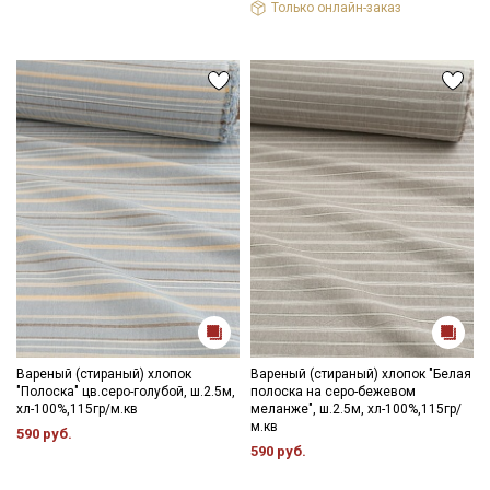
Только онлайн-заказ
Секретная рассылка от Купава
Мы публикуем здесь дополнительные
промокоды и скидки до 30% на узкие
категории тканей
Электронная почта
Вареный (стираный) хлопок
Вареный (стираный) хлопок "Белая
"Полоска" цв.серо-голубой, ш.2.5м,
полоска на серо-бежевом
хл-100%,115гр/м.кв
меланже", ш.2.5м, хл-100%,115гр/
м.кв
590 руб.
590 руб.
Подписаться