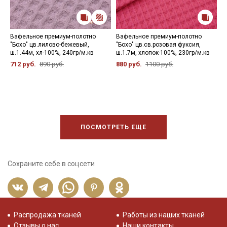
Вафельное премиум-полотно
Вафельное премиум-полотно
В
"Бохо" цв.лилово-бежевый,
"Бохо" цв.св.розовая фуксия,
"
ш.1.44м, хл-100%, 240гр/м.кв
ш.1.7м, хлопок-100%, 230гр/м.кв
х
712 руб.
890 руб.
880 руб.
1100 руб.
7
ПОСМОТРЕТЬ ЕЩЕ
Сохраните себе в соцсети
Распродажа тканей
Работы из наших тканей
Отзывы о нас
Наши контакты