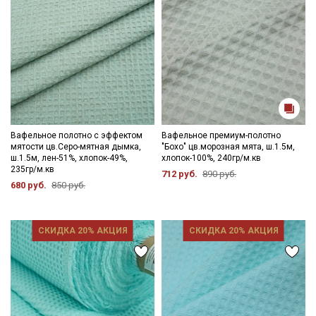
Вафельное полотно с эффектом
Вафельное премиум-полотно
мятости цв.Серо-мятная дымка,
"Бохо" цв.морозная мята, ш.1.5м,
ш.1.5м, лен-51%, хлопок-49%,
хлопок-100%, 240гр/м.кв
235гр/м.кв
712 руб.
890 руб.
680 руб.
850 руб.
СКИДКА 20% АКЦИЯ
СКИДКА 20% АКЦИЯ