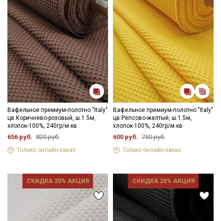
покрывала.
Рекомендации по уходу: максимальная температура стирки
до 40С; хорошо стирается (после стирки клетка сжимается)
после глажки с отпариванием расправляется;
противопоказано употребление отбеливателей; сушить в
подвешенном состоянии.
Цветопередача может отличаться от оригинального цвета
ткани в зависимости от настроек вашего монитора и в
зависимости от партии тон ткани может отличаться.
Вафельное премиум-полотно "Italy"
Вафельное премиум-полотно "Italy"
цв.Коричнево-розовый, ш.1.5м,
цв.Репсово-желтый, ш.1.5м,
хлопок-100%, 240гр/м.кв
хлопок-100%, 240гр/м.кв
656 руб.
820 руб.
600 руб.
750 руб.
Только онлайн-заказ
Только онлайн-заказ
СКИДКА 20% АКЦИЯ
СКИДКА 20% АКЦИЯ