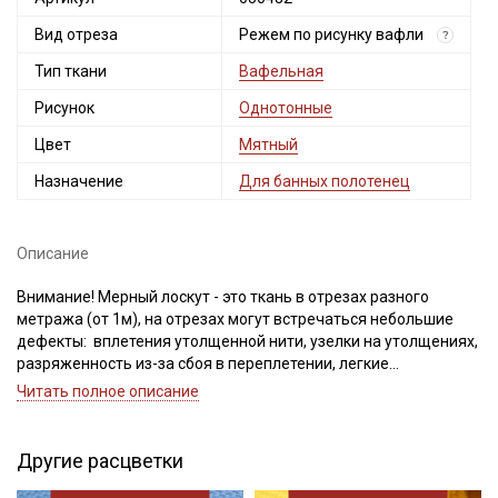
Вид отреза
Режем по рисунку вафли
?
Тип ткани
Вафельная
Рисунок
Однотонные
Цвет
Мятный
Назначение
Для банных полотенец
Описание
Внимание! Мерный лоскут - это ткань в отрезах разного
метража (от 1м), на отрезах могут встречаться небольшие
дефекты: вплетения утолщенной нити, узелки на утолщениях,
разряженность из-за сбоя в переплетении, легкие
загрязнения вдоль кромки и на расстоянии до 5см от кромки,
Читать полное описание
пятнышки непрокраса, редко встречается лоскут со швом. При
обнаружении на отрезе других дефектов, с вами свяжется
менеджер для дополнительного согласования. В
Другие расцветки
комментариях к заказу просим указывать необходимый
единый метраж.