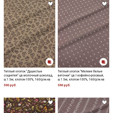
категории тканей
Электронная почта
Подписаться
Ознакомлен(а) с
Политикой обработки персональных
данных
и даю
Согласие на обработку персональных
данных
Даю
Согласие на получение рекламных и
информационных рассылок
Теплый хлопок "Душистые
Теплый хлопок "Мелкие белые
соцветия" цв.молочный шоколад,
веточки" цв.т.кофейно-розовый,
ш.1.5м, хлопок-100%, 160гр/м.кв
ш.1.5м, хлопок-100%, 160гр/м.кв
590 руб.
590 руб.