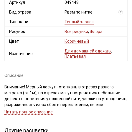
Артикул
049448
Вид отреза
Рвем по нитке
?
Тип ткани
Теплый хлопок
Рисунок
Все рисунки
,
Флора
Цвет
Коричневый
Для домашней одежды
,
Назначение
Платьевая
Описание
Внимание! Мерный лоскут - это ткань в отрезах разного
метража (от 1м), на отрезах могут встречаться небольшие
дефекты: вплетения утолщенной нити, узелки на утолщениях,
разряженность из-за сбоя в переплетении, легкие
загрязнения вдоль кромки и на расстоянии до 5см от кромки,
Читать полное описание
пятнышки непрокраса, редко встречается лоскут со швом. При
обнаружении на отрезе других дефектов, с вами свяжется
менеджер для дополнительного согласования. В
Другие расцветки