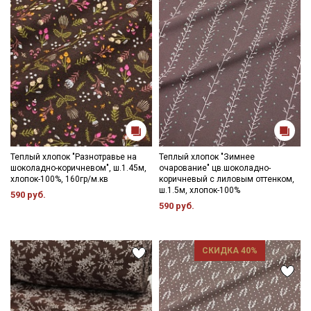
Теплый хлопок "Разнотравье на
Теплый хлопок "Зимнее
шоколадно-коричневом", ш.1.45м,
очарование" цв.шоколадно-
хлопок-100%, 160гр/м.кв
коричневый с лиловым оттенком,
ш.1.5м, хлопок-100%
590 руб.
590 руб.
СКИДКА 40%