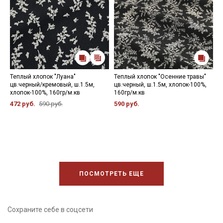
Теплый хлопок "Луана"
Теплый хлопок "Осенние травы"
Т
цв.черный/кремовый, ш.1.5м,
цв.черный, ш.1.5м, хлопок-100%,
ц
хлопок-100%, 160гр/м.кв
160гр/м.кв
1
472 руб.
590 руб.
590 руб.
5
ПОСМОТРЕТЬ ЕЩЕ
Сохраните себе в соцсети