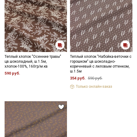
Теплый хлопок "Осенние травы"
Теплый хлопок "Набойка-веточки с
цв.шоколадный, ш.1.5м,
горошком" цв.шоколадно-
хлопок-100%, 160гр/м.кв
коричневый с лиловым оттенком,
ш.1.5м
590 руб.
354 руб.
590 руб.
Только онлайн-заказ