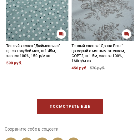
Теплый хлопок "Дюймовочка"
Теплый хлопок "Донна Роза"
Т
цв.св.голубой мох, ш.1.45м,
цв.серый с мятным оттенком,
м
хлопок-100%, 150гр/м.кв
СОРТ2, ш.1.5м, хлопок-100%,
л
160гр/м.кв
1
590 руб.
456 руб.
570 руб.
5
ПОСМОТРЕТЬ ЕЩЕ
Сохраните себе в соцсети