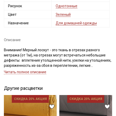
Рисунок
Однотонные
Цвет
Зеленый
Назначение
Для домашней одежды
Описание
Внимание! Мерный лоскут - это ткань в отрезах разного
метража (от 1м), на отрезах могут встречаться небольшие
дефекты: вплетения утолщенной нити, узелки на утолщениях,
разряженность из-за сбоя в переплетении, легкие
загрязнения вдоль кромки и на расстоянии до 5см от кромки,
Читать полное описание
пятнышки непрокраса, редко встречается лоскут со швом. При
обнаружении на отрезе других дефектов, с вами свяжется
менеджер для дополнительного согласования. В
Другие расцветки
комментариях к заказу просим указывать необходимый
единый метраж.
СКИДКА 20% АКЦИЯ
СКИДКА 20% АКЦИЯ
Внимание! На ткани могут встречаться утолщение нитей,
хаотично расположенные точки непрокраса, короткие