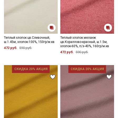
Теплый хлопок цв.Сливочный,
Теплый хлопок меланж
ш.1.45м, хлопок-100%, 150гр/м.кв
цв.Кораллово-красный, ш.1.5м,
хлопок-60%, п/э-40%, 160гр/м.кв
472 руб.
590 руб.
472 руб.
590 руб.
СКИДКА 20% АКЦИЯ
СКИДКА 20% АКЦИЯ
Секретная рассылка от Купава
Мы публикуем здесь дополнительные
промокоды и скидки до 30% на узкие
категории тканей