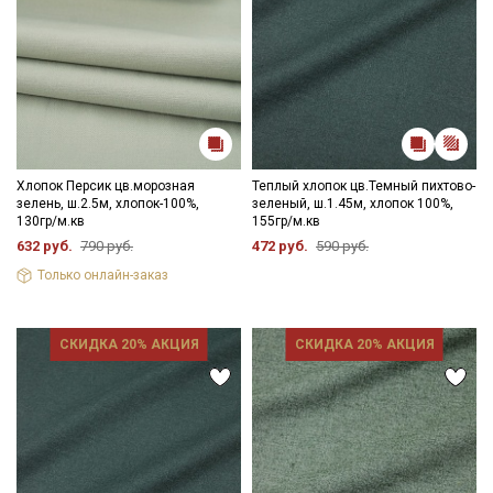
Хлопок Персик цв.морозная
Теплый хлопок цв.Темный пихтово-
зелень, ш.2.5м, хлопок-100%,
зеленый, ш.1.45м, хлопок 100%,
130гр/м.кв
155гр/м.кв
632 руб.
790 руб.
472 руб.
590 руб.
Только онлайн-заказ
СКИДКА 20% АКЦИЯ
СКИДКА 20% АКЦИЯ