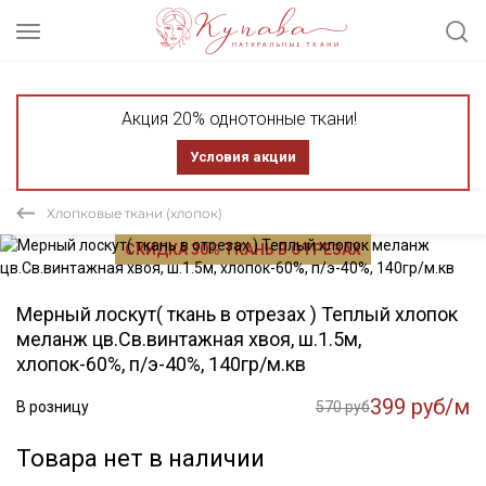
Акция 20% однотонные ткани!
Условия акции
Хлопковые ткани (хлопок)
СКИДКА 30% ТКАНЬ В ОТРЕЗАХ
Мерный лоскут( ткань в отрезах ) Теплый хлопок
меланж цв.Св.винтажная хвоя, ш.1.5м,
хлопок-60%, п/э-40%, 140гр/м.кв
399 руб/м
В розницу
570 руб
Товара нет в наличии