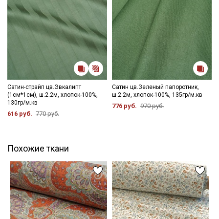
Сатин-страйп цв.Эвкалипт
Сатин цв.Зеленый папоротник,
(1см*1см), ш.2.2м, хлопок-100%,
ш.2.2м, хлопок-100%, 135гр/м.кв
130гр/м.кв
776 руб.
970 руб.
616 руб.
770 руб.
Похожие ткани