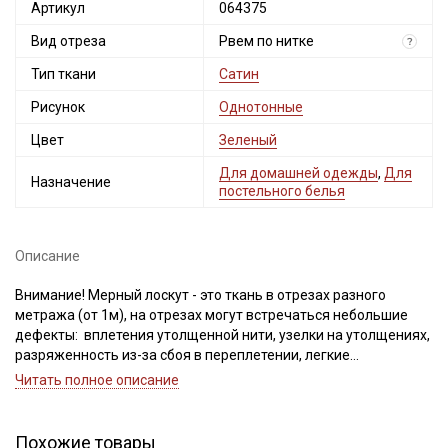
Артикул
064375
Вид отреза
Рвем по нитке
?
Тип ткани
Сатин
Рисунок
Однотонные
Цвет
Зеленый
Для домашней одежды
,
Для
Назначение
постельного белья
Описание
Внимание! Мерный лоскут - это ткань в отрезах разного
метража (от 1м), на отрезах могут встречаться небольшие
дефекты: вплетения утолщенной нити, узелки на утолщениях,
разряженность из-за сбоя в переплетении, легкие
загрязнения вдоль кромки и на расстоянии до 5см от кромки,
Читать полное описание
пятнышки непрокраса, редко встречается лоскут со швом. При
обнаружении на отрезе других дефектов, с вами свяжется
менеджер для дополнительного согласования. В
Похожие товары