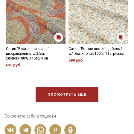
Сатин "Восточная краса"
Сатин "Летние цветы" цв.белый,
С
цв.оранжевый, ш.2.5м,
ш.1.6м, хлопок-100%, 110гр/м.кв
ц
хлопок-100%, 115гр/м.кв
1
390 руб.
690 руб.
5
ПОСМОТРЕТЬ ЕЩЕ
Сохраните себе в соцсети