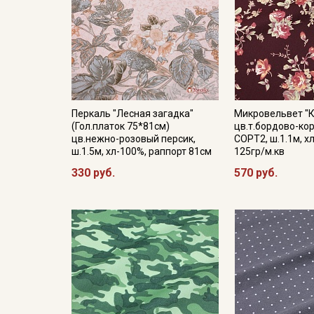
Перкаль "Лесная загадка"
Микровельвет "
(Гол.платок 75*81см)
цв.т.бордово-ко
цв.нежно-розовый персик,
СОРТ2, ш.1.1м, х
ш.1.5м, хл-100%, раппорт 81см
125гр/м.кв
330 руб.
570 руб.