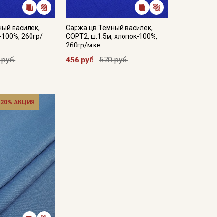
ный василек,
Саржа цв.Темный василек,
-100%, 260гр/
СОРТ2, ш.1.5м, хлопок-100%,
260гр/м.кв
 руб.
456 руб.
570 руб.
 20% АКЦИЯ