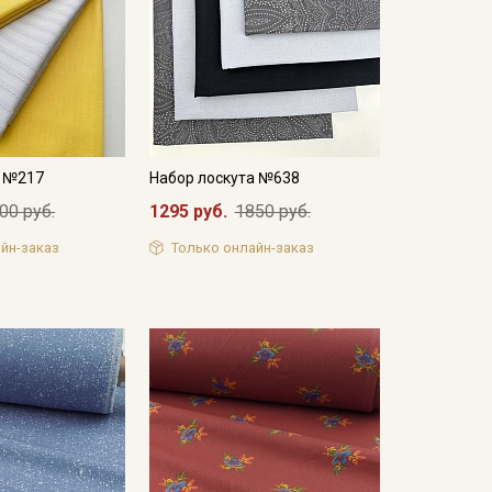
а №217
Набор лоскута №638
00 руб.
1295 руб.
1850 руб.
йн-заказ
Только онлайн-заказ