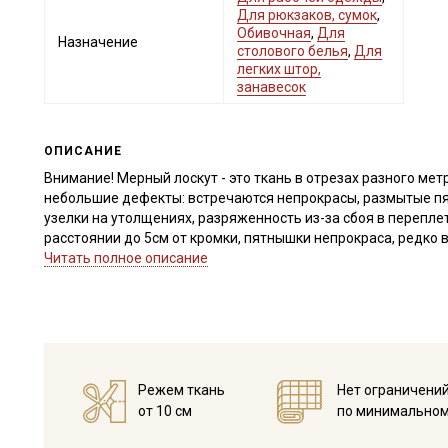
Для рюкзаков, сумок
,
Обивочная
,
Для
Назначение
столового белья
,
Для
легких штор,
занавесок
ОПИСАНИЕ
Внимание! Мерный лоскут - это ткань в отрезах разного метр
небольшие дефекты: встречаются непрокрасы, размытые пят
узелки на утолщениях, разряженность из-за сбоя в переплет
расстоянии до 5см от кромки, пятнышки непрокраса, редко 
отрезе других дефектов, с вами свяжется менеджер для до
Читать полное описание
заказу просим указывать необходимый единый метраж.
Просим учитывать это при заказе!
Саржа — это плотная натуральная ткань из 100 % хлопка с
саржевое плетение делает материал особенно прочным и в
шероховатая и умеренно жёсткая — эта фактура придаёт из
Режем ткань
Нет ограничени
материал остаётся комфортным: хлопок отлично пропускае
от 10 см
по минимальном
температуру тела.