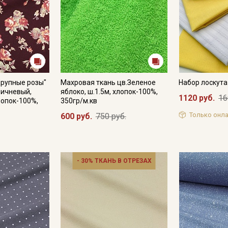
Крупные розы"
Махровая ткань цв.Зеленое
Набор лоскут
ричневый,
яблоко, ш.1.5м, хлопок-100%,
1120 руб.
16
лопок-100%,
350гр/м.кв
Только онла
600 руб.
750 руб.
- 30% ТКАНЬ В ОТРЕЗАХ