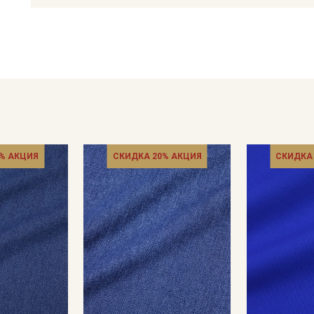
Саржа не тянется и не просвечивает, хорошо держит форму
высокой плотности и износостойкости ткань отлично подхо
для аксессуаров, домашнего текстиля и технических издели
Применение ткани: лёгкая верхняя одежда — ветровки, пл
униформа;
аксессуары — сумки, шопперы, рюкзаки; элементы обуви; об
Важно: ткань натуральная, даёт усадку до 10 %. Перед пош
постирайте отрез при температуре не выше 40 °C (такой же,
изделий), высушите в один слой и аккуратно прогладьте с и
% АКЦИЯ
СКИДКА 20% АКЦИЯ
СКИДКА
Рекомендации по уходу:
стирка — при температуре до 40 °C, изделие выворачивать н
отжим — не более 600 оборотов;
отбеливатели — не использовать;
сушка — в подвешенном и расправленном состоянии;
глажка — с изнаночной стороны, рекомендуется использо
распределяет тепло и полностью блокирует появление лас).
Цветопередача может отличаться от оригинального цвета тк
также от особенностей конкретной партии материала.
Секретная рассылка от