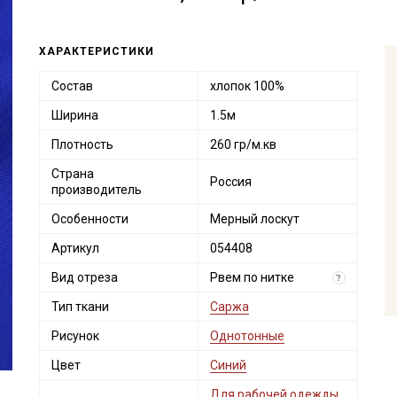
ХАРАКТЕРИСТИКИ
Состав
хлопок 100%
Ширина
1.5м
Плотность
260 гр/м.кв
Страна
Россия
производитель
Особенности
Мерный лоскут
Артикул
054408
Вид отреза
Рвем по нитке
?
Тип ткани
Саржа
Рисунок
Однотонные
Цвет
Синий
Для рабочей одежды
,