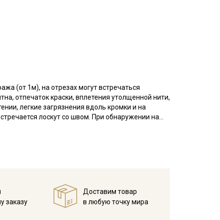
ажа (от 1м), на отрезах могут встречаться
на, отпечаток краски, вплетения утолщенной нити,
ении, легкие загрязнения вдоль кромки и на
встречается лоскут со швом. При обнаружении на
полнительного согласования. В комментариях к
 характерным диагональным рубчиком: классическое
ыразительным. Тактильно ткань слегка
делиям благородный вид, при этом в носке
й
Доставим товар
т воздух и помогает поддерживать комфортную
у заказу
в любую точку мира