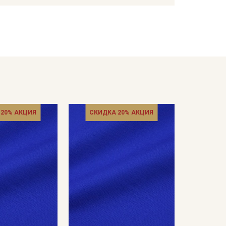
, отличается средней сминаемостью. Благодаря
дит для пошива верхней и рабочей одежды, а также
й.
ащи; спецодежда — рабочие костюмы, комбинезоны,
ивка мебели, чехлы.
ивом обязательно проведите декатировку:
 как планируете использовать для готовых
знаночной стороны.
 20% АКЦИЯ
СКИДКА 20% АКЦИЯ
а изнанку;
вать проутюжильник (проутюжильник равномерно
ани — это зависит от настроек вашего монитора, а