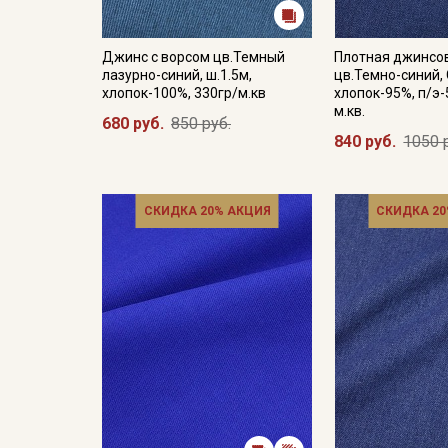
Джинс с ворсом цв.Темный
Плотная джинсо
лазурно-синий, ш.1.5м,
цв.Темно-синий, 
хлопок-100%, 330гр/м.кв
хлопок-95%, п/э-
м.кв.
680 руб.
850 руб.
840 руб.
1050 
СКИДКА 20% АКЦИЯ
СКИДКА 20