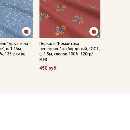
ань "Брызги на
Перкаль "Романтика
", ш.1.45м,
лепестков" цв.бордовый, ГОСТ,
%, 135гр/м.кв
ш.1.5м, хлопок-100%, 120гр/
м.кв
450 руб.