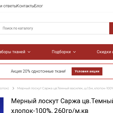
и ответы
Контакты
Блог
аборы тканей
Подборки
Скидки 
Акция 20% однотонные ткани!
Условия акции
лопок)
Мерный лоскут Саржа цв.Темный василек, ш.1.5м, хлопок-100%
Мерный лоскут Саржа цв.Темный
хлопок-100%, 260гр/м.кв