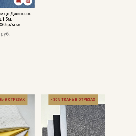
ом цв.Джинсово-
.1.5м,
330гр/м.кв
 руб.
НЬ В ОТРЕЗАХ
- 30% ТКАНЬ В ОТРЕЗАХ