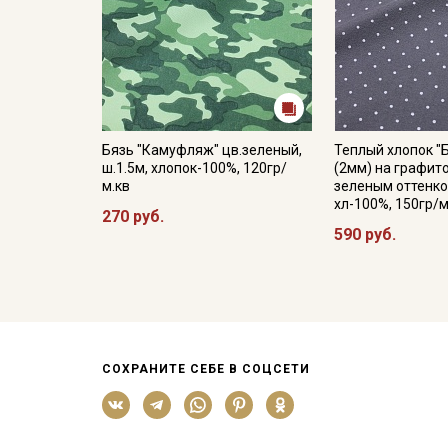
Бязь "Камуфляж" цв.зеленый,
Теплый хлопок "
ш.1.5м, хлопок-100%, 120гр/
(2мм) на графит
м.кв
зеленым оттенком
хл-100%, 150гр/м
270 руб.
590 руб.
СОХРАНИТЕ СЕБЕ В СОЦСЕТИ