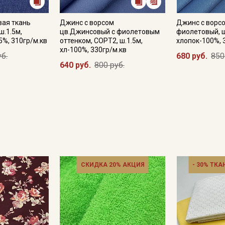
вая ткань
Джинс с ворсом
Джинс с ворс
ш.1.5м,
цв.Джинсовый с фиолетовым
фиолетовый, ш
5%, 310гр/м.кв
оттенком, СОРТ2, ш.1.5м,
хлопок-100%, 
хл-100%, 330гр/м.кв
уб.
680 руб.
850
640 руб.
800 руб.
СКИДКА 20% АКЦИЯ
- 30% ТКА