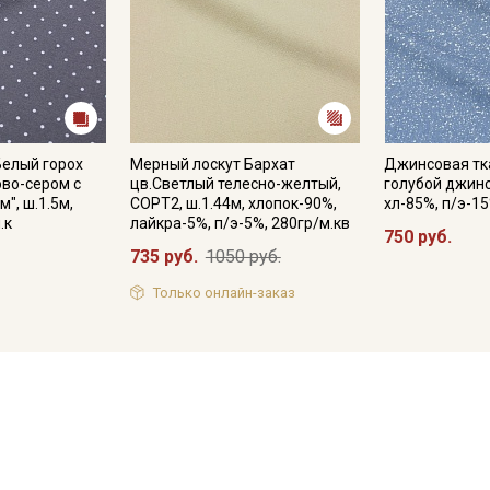
Белый горох
Мерный лоскут Бархат
Джинсовая тк
ово-сером с
цв.Светлый телесно-желтый,
голубой джинсе
", ш.1.5м,
СОРТ2, ш.1.44м, хлопок-90%,
хл-85%, п/э-15
.к
лайкра-5%, п/э-5%, 280гр/м.кв
750 руб.
735 руб.
1050 руб.
Только онлайн-заказ