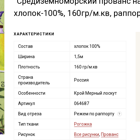
"Средиземноморский прованс на 
хлопок-100%, 160гр/м.кв, раппо
ХАРАКТЕРИСТИКИ
Состав
хлопок 100%
Ширина
1,5м
Плотность
160 гр/м.кв
Страна
Россия
производитель
Особенности
Крой Мерный лоскут
Артикул
064687
Вид отреза
Режем по раппорту
?
Тип ткани
Рогожка
Рисунок
Все рисунки
,
Прованс