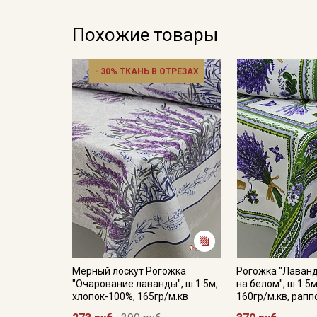
Похожие товары
- 30% ТКАНЬ В ОТРЕЗАХ
Мерный лоскут Рогожка
Рогожка "Лаван
"Очарование лаванды", ш.1.5м,
на белом", ш.1.5
хлопок-100%, 165гр/м.кв
160гр/м.кв, рапп