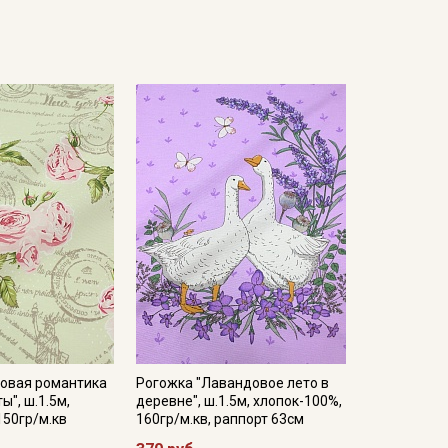
яженности или утолщению нитей, встречаются
ь кромки на расстоянии до 5см от края браком не
 допустимы и браком не являются. Не вырезаем.
орте 3 салфетки шириной 50см. Рисунок нанесен не
переплетением нитей две на две, в результате на
етение похоже на мешковину, редкое.
 гигроскопичная, не накапливает статического
нтерьера: декоративные чехлы и наволочки на
о стойкими набивными рисунками, которые очень
я пошива сумок — хозяйственных и модных женских
а одежды.
емпературы на 10-15 мин.; без отжима повесить
 при обработке, следует оставлять припуски при
до 40С, деликатный режим; исключить отжим;
двешенном состоянии, гладить с изнаночной
товая романтика
Рогожка "Лавандовое лето в
ы", ш.1.5м,
деревне", ш.1.5м, хлопок-100%,
кани в зависимости от настроек вашего монитора,
150гр/м.кв
160гр/м.кв, раппорт 63см