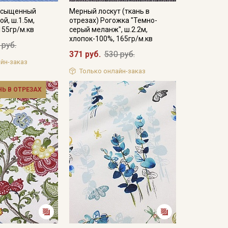
асыщенный
Мерный лоскут (ткань в
й, ш.1.5м,
отрезах) Рогожка "Темно-
155гр/м.кв
серый меланж", ш.2.2м,
хлопок-100%, 165гр/м.кв
 руб.
371 руб.
530 руб.
йн-заказ
Только онлайн-заказ
НЬ В ОТРЕЗАХ