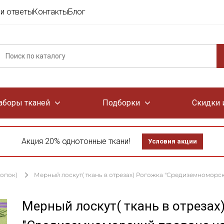
и ответы
Контакты
Блог
аборы тканей
Подборки
Скидки 
Акция 20% однотонные ткани!
Условия акции
лопок)
Мерный лоскут( ткань в отрезах) Рогожка "Средиземноморский
Мерный лоскут( ткань в отрезах