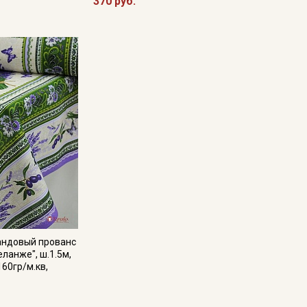
370 руб.
андовый прованс
ланже", ш.1.5м,
160гр/м.кв,