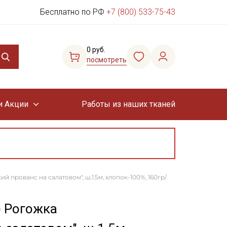
Бесплатно по РФ
+7 (800) 533-75-43
0 руб.
посмотреть
и Акции
Работы из наших тканей
 прованс на салатовом", ш.1.5м, хлопок-100%, 160гр/
) Рогожка