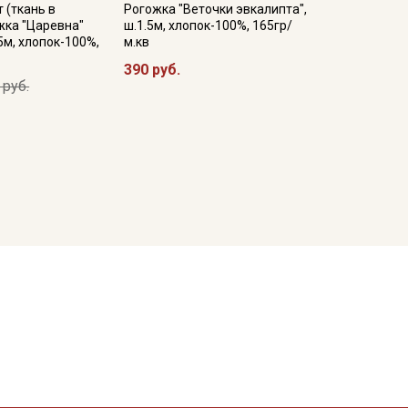
 (ткань в
Рогожка "Веточки эвкалипта",
жка "Царевна"
ш.1.5м, хлопок-100%, 165гр/
5м, хлопок-100%,
м.кв
390 руб.
 руб.