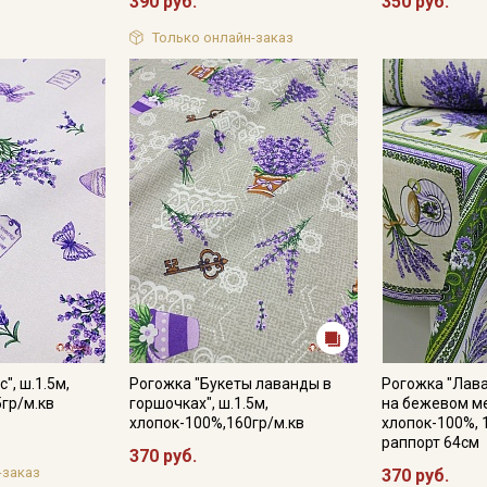
390 руб.
350 руб.
Купава
Только онлайн-заказ
Мы публикуем здесь дополнительные
промокоды и скидки до 30% на узкие
категории тканей
Электронная почта
Подписаться
Ознакомлен(а) с
Политикой обработки персональных
данных
и даю
Согласие на обработку персональных
данных
", ш.1.5м,
Рогожка "Букеты лаванды в
Рогожка "Лав
5гр/м.кв
горшочках", ш.1.5м,
на бежевом ме
Даю
Согласие на получение рекламных и
хлопок-100%,160гр/м.кв
хлопок-100%, 
информационных рассылок
раппорт 64см
370 руб.
-заказ
370 руб.