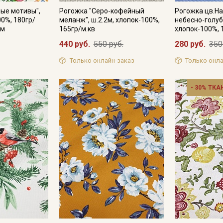
ые мотивы",
Рогожка "Серо-кофейный
Рогожка цв.Н
00%, 180гр/
меланж", ш.2.2м, хлопок-100%,
небесно-голубо
см
165гр/м.кв
хлопок-100%, 
440 руб.
550 руб.
280 руб.
350
Только онлайн-заказ
Только онла
- 30% ТКА