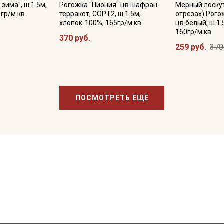
зима", ш.1.5м,
Рогожка "Пиония" цв.шафран-
Мерный лоскут
5гр/м.кв
терракот, СОРТ2, ш.1.5м,
отрезах) Рого
хлопок-100%, 165гр/м.кв
цв.белый, ш.1.
160гр/м.кв
370 руб.
259 руб.
370
ПОСМОТРЕТЬ ЕЩЕ