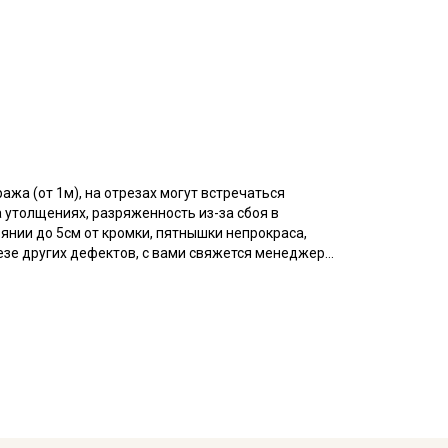
ажа (от 1м), на отрезах могут встречаться
 утолщениях, разряженность из-за сбоя в
оянии до 5см от кромки, пятнышки непрокраса,
резе других дефектов, с вами свяжется менеджер
азу просим указывать необходимый единый метраж.
аотично расположенные точки непрокраса, короткие
ромки на расстоянии до 5см от края браком не
ань режем по рисунку. Просим учитывать это при
стой нити, возможен сбой в переплетении нитей