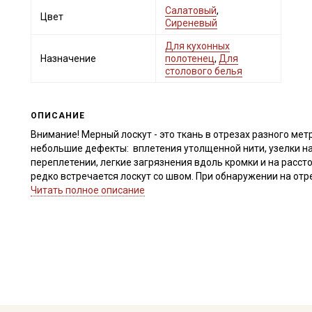
Салатовый
,
Цвет
Сиреневый
Для кухонных
Назначение
полотенец
,
Для
столового белья
ОПИСАНИЕ
Внимание! Мерный лоскут - это ткань в отрезах разного метр
небольшие дефекты: вплетения утолщенной нити, узелки на
переплетении, легкие загрязнения вдоль кромки и на расст
редко встречается лоскут со швом. При обнаружении на от
для дополнительного согласования. В комментариях к зак
Читать полное описание
Внимание! На ткани могут встречаться утолщение нитей, х
единичные вплетения нитей другого цвета. Дефекты вдоль к
являются. Ширина ткани ±2см. Размер клетки 2,2х2,2 см. Тк
заказе.
Внимание! Описание особенностей ткани и дефектов!
На ткани встречаются утолщения из-за вплетения более тол