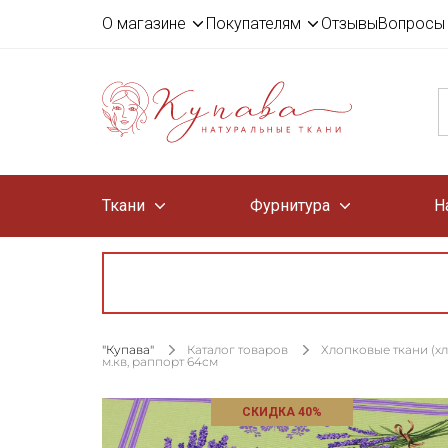
О магазине
Покупателям
Отзывы
Вопросы 
Ткани
Фурнитура
Н
"Купава"
Каталог товаров
Хлопковые ткани (х
м.кв, раппорт 64см
СКИДКА 40%