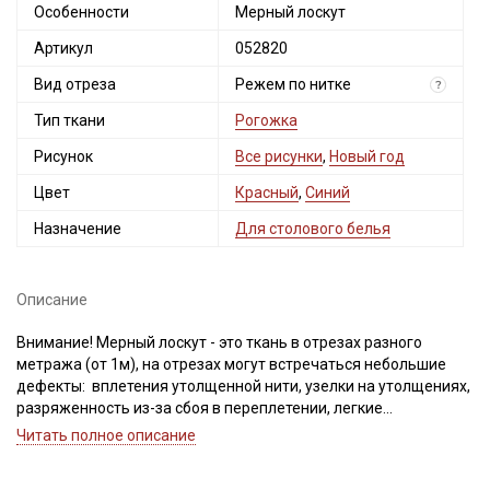
Особенности
Мерный лоскут
Артикул
052820
Вид отреза
Режем по нитке
?
Тип ткани
Рогожка
Рисунок
Все рисунки
,
Новый год
Цвет
Красный
,
Синий
Назначение
Для столового белья
Описание
Внимание! Мерный лоскут - это ткань в отрезах разного
метража (от 1м), на отрезах могут встречаться небольшие
дефекты: вплетения утолщенной нити, узелки на утолщениях,
разряженность из-за сбоя в переплетении, легкие
загрязнения вдоль кромки и на расстоянии до 5см от кромки,
Читать полное описание
пятнышки непрокраса, редко встречается лоскут со швом. При
обнаружении на отрезе других дефектов, с вами свяжется