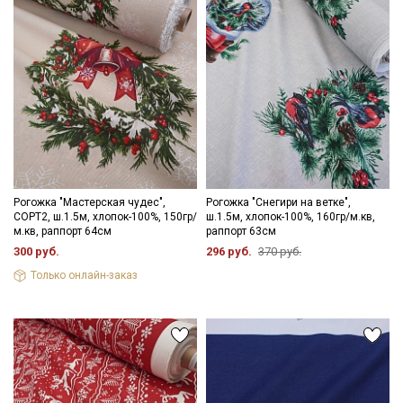
Рогожка "Мастерская чудес",
Рогожка "Снегири на ветке",
СОРТ2, ш.1.5м, хлопок-100%, 150гр/
ш.1.5м, хлопок-100%, 160гр/м.кв,
м.кв, раппорт 64см
раппорт 63см
300 руб.
296 руб.
370 руб.
Только онлайн-заказ