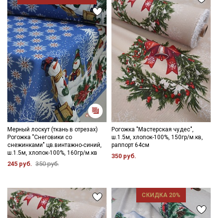
Мерный лоскут (ткань в отрезах)
Рогожка "Мастерская чудес",
Рогожка "Снеговики со
ш.1.5м, хлопок-100%, 150гр/м.кв,
снежинками" цв.винтажно-синий,
раппорт 64см
ш.1.5м, хлопок-100%, 160гр/м.кв
350 руб.
245 руб.
350 руб.
СКИДКА 20%