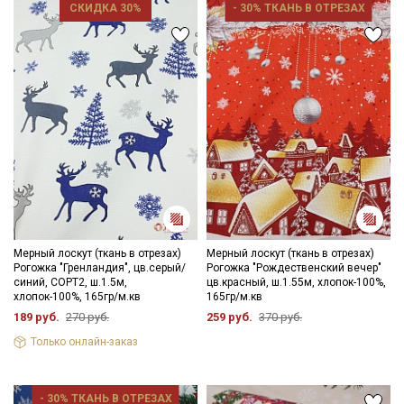
зависимости от партии тон ткани может отличаться.
СКИДКА 30%
- 30% ТКАНЬ В ОТРЕЗАХ
категории тканей
Электронная почта
Подписаться
Ознакомлен(а) с
Политикой обработки персональных
данных
и даю
Согласие на обработку персональных
данных
Мерный лоскут (ткань в отрезах)
Мерный лоскут (ткань в отрезах)
Даю
Согласие на получение рекламных и
Рогожка "Гренландия", цв.серый/
Рогожка "Рождественский вечер"
информационных рассылок
синий, СОРТ2, ш.1.5м,
цв.красный, ш.1.55м, хлопок-100%,
хлопок-100%, 165гр/м.кв
165гр/м.кв
189 руб.
270 руб.
259 руб.
370 руб.
Только онлайн-заказ
- 30% ТКАНЬ В ОТРЕЗАХ