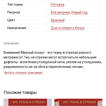
Тип ткани
Рогожка
Рисунок
Все рисунки
,
Новый год
Цвет
Красный
Назначение
Для столового белья
Описание
Внимание! Мерный лоскут - это ткань в отрезах разного
метража (от 1м), на отрезах могут встречаться небольшие
дефекты: вплетения утолщенной нити, узелки на утолщениях,
разряженность из-за сбоя в переплетении, легкие
загрязнения вдоль кромки и на расстоянии до 5см от кромки,
Читать полное описание
пятнышки непрокраса, редко встречается лоскут со швом. При
обнаружении на отрезе других дефектов, с вами свяжется
менеджер для дополнительного согласования. В
комментариях к заказу просим указывать необходимый
Похожие товары
единый метраж.
Внимание! На ткани могут встречаться утолщение нитей,
- 30% ТКАНЬ В ОТРЕЗАХ
- 30% ТКАНЬ В ОТРЕЗАХ
непрокрасы вдоль кромки (до 5 см. от кромки), короткие