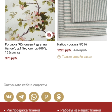
Рогожка "Яблоневый цвет на
Набор лоскута №516
Н
белом", ш.1.5м, хлопок-100%,
1225 руб.
1750 руб.
9
165гр/м.кв
Только онлайн-заказ
370 руб.
Сохраните себе в соцсети
Распродажа тканей
Работы из наших тканей