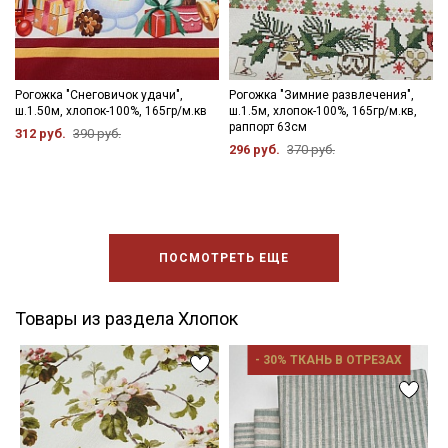
Рогожка "Снеговичок удачи",
Рогожка "Зимние развлечения",
ш.1.50м, хлопок-100%, 165гр/м.кв
ш.1.5м, хлопок-100%, 165гр/м.кв,
раппорт 63см
312 руб.
390 руб.
296 руб.
370 руб.
ПОСМОТРЕТЬ ЕЩЕ
Товары из раздела Хлопок
- 30% ТКАНЬ В ОТРЕЗАХ