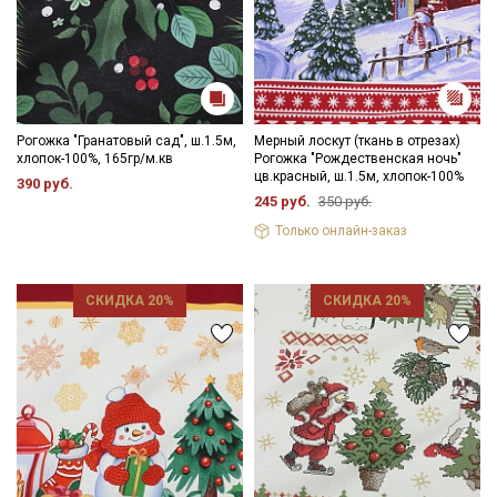
Рогожка "Гранатовый сад", ш.1.5м,
Мерный лоскут (ткань в отрезах)
хлопок-100%, 165гр/м.кв
Рогожка "Рождественская ночь"
цв.красный, ш.1.5м, хлопок-100%
390 руб.
245 руб.
350 руб.
Только онлайн-заказ
СКИДКА 20%
СКИДКА 20%