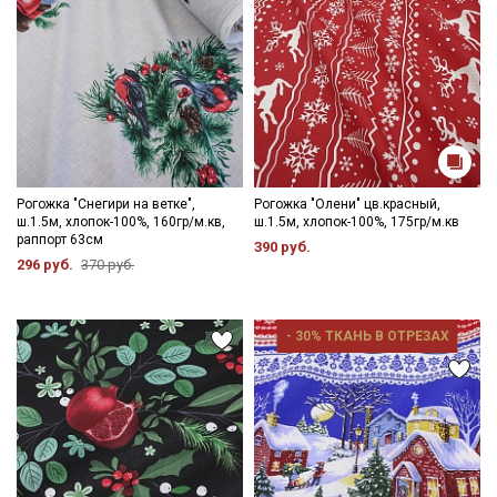
Даю
Согласие на получение рекламных и
информационных рассылок
Рогожка "Снегири на ветке",
Рогожка "Олени" цв.красный,
ш.1.5м, хлопок-100%, 160гр/м.кв,
ш.1.5м, хлопок-100%, 175гр/м.кв
раппорт 63см
390 руб.
296 руб.
370 руб.
- 30% ТКАНЬ В ОТРЕЗАХ