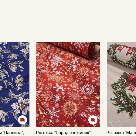
 "Павлина",
Рогожка "Парад снежинок",
Рогожка "Маст