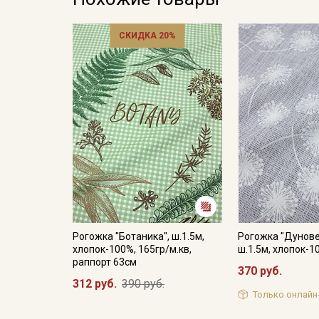
СКИДКА 20%
Рогожка "Ботаника", ш.1.5м,
Рогожка "Дунове
хлопок-100%, 165гр/м.кв,
ш.1.5м, хлопок-1
раппорт 63см
370 руб.
312 руб.
390 руб.
Только онлайн