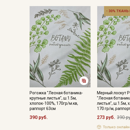
- 30% ТКАНЬ
Рогожка "Лесная ботаника-
Мерный лоскут 
крупные листья", ш.1.5м,
"Лесная ботаник
хлопок-100%, 170гр/м.кв,
листья", ш.1.5м,
раппорт 63см
170 гр/м, раппор
390 руб.
273 руб.
390 р
Только онлайн