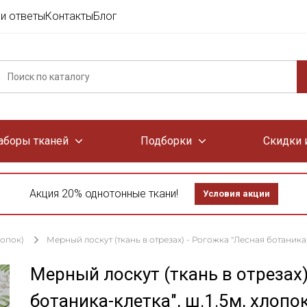
и ответы
Контакты
Блог
аборы тканей
Подборки
Скидки 
Акция 20% однотонные ткани!
Условия акции
лопок)
Мерный лоскут (ткань в отрезах) - Рогожка "Лесная ботаника-к
Мерный лоскут (ткань в отрезах)
ботаника-клетка", ш.1.5м, хлопо