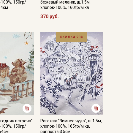
-100%, 150гр/
бежевый меланж, ш.1.5м,
64см
хлопок-100%, 160гр/м.кв
370 руб.
СКИДКА 20%
годняя встреча",
Рогожка "Зимнее чудо", ш.1.5м,
-100%, 150гр/
хлопок-100%, 165гр/м.кв,
-64см
раппорт 63.5см