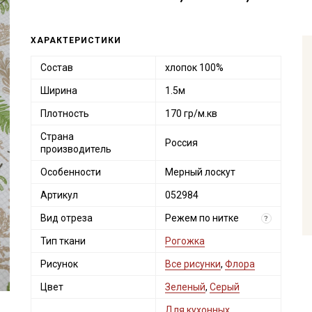
ХАРАКТЕРИСТИКИ
Состав
хлопок 100%
Ширина
1.5м
Плотность
170 гр/м.кв
Страна
Россия
производитель
Особенности
Мерный лоскут
Артикул
052984
Вид отреза
Режем по нитке
?
Тип ткани
Рогожка
Рисунок
Все рисунки
,
Флора
Цвет
Зеленый
,
Серый
Для кухонных