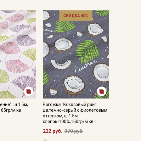
ковину, редкое.
 гигроскопичная, не накапливает статического
СКИДКА 40%
нтерьера: декоративные чехлы и наволочки на
о стойкими набивными рисунками, которые очень
я пошива сумок — хозяйственных и модных женских
а одежды.
температуры на 10-15 мин; без отжима повесить
 при обработке, следует оставлять припуски при
ежиме;
ние", ш.1.5м,
Рогожка "Кокосовый рай"
кани в зависимости от настроек вашего монитора,
165гр/м.кв
цв.темно-серый с фиолетовым
оттенком, ш.1.5м,
хлопок-100%,160гр/м.кв
222 руб.
370 руб.