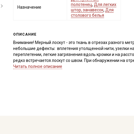
полотенец
,
Для легких
Назначение
штор, занавесок
,
Для
столового белья
ОПИСАНИЕ
Внимание! Мерный лоскут - это ткань в отрезах разного метр
небольшие дефекты: вплетения утолщенной нити, узелки на
переплетении, легкие загрязнения вдоль кромки и на расст
редко встречается лоскут со швом. При обнаружении на от
для дополнительного согласования. В комментариях к зак
Читать полное описание
Внимание! На ткани могут встречаться утолщение нитей, неп
короткие единичные вплетения нитей другого цвета. Дефект
браком не являются. Ширина ткани ±2см. Просим учитывать 
Внимание! На ткани могут встречаться утолщения из-за впл
переплетении нитей (смещение нитей основы и утка), что 
нитей, встречаются непрокрасы и вплетения нитей другого ц
толстой нити, легкие загрязнения вдоль кромки, дефекты в
не являются. Не вырезаем. Ширина ткани ±2см. Просим учиты
Рогожка - это хлопковая ткань с переплетением нитей две н