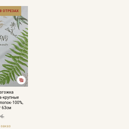
Мы публикуем здесь дополнительные
 В ОТРЕЗАХ
промокоды и скидки до 30% на узкие
категории тканей
Электронная почта
Подписаться
Ознакомлен(а) с
Политикой обработки персональных
данных
и даю
Согласие на обработку персональных
данных
Рогожка
а-крупные
Даю
Согласие на получение рекламных и
 хлопок-100%,
информационных рассылок
т 63см
уб.
-заказ