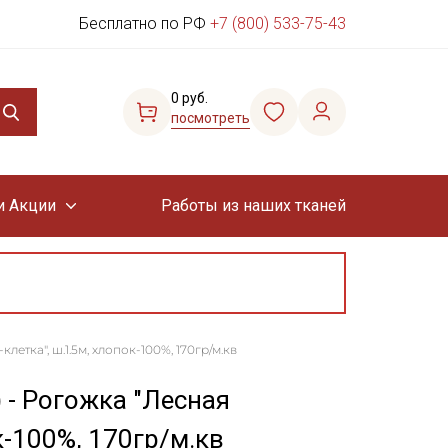
Бесплатно по РФ
+7 (800) 533-75-43
0 руб.
посмотреть
и Акции
Работы из наших тканей
летка", ш.1.5м, хлопок-100%, 170гр/м.кв
 - Рогожка "Лесная
к-100%, 170гр/м.кв