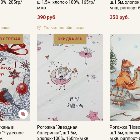
00%, 205гр/
ш.1.5м, хлопок-100%, 165гр/
ш.1.5м, хлопок
м.кв
м.кв, раппорт 
390 руб.
350 руб.
-заказ
Только онлайн-заказ
 В ОТРЕЗАХ
СКИДКА 30%
ткань в
Рогожка "Звездная
Рогожка "Ново
а "Чудесное
балеринка", ш.1.5м,
ш.1.5м, хлопок
м,
хлопок-100%, 160гр/м.кв
м.кв, раппорт