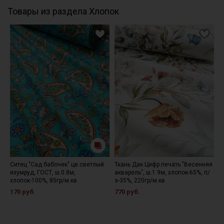
Товары из раздела Хлопок
Ситец "Сад бабочек" цв.светлый
Ткань Дак Цифр.печать "Весенняя
Н
изумруд, ГОСТ, ш.0.8м,
акварель", ш.1.9м, хлопок-65%, п/
8
хлопок-100%, 85гр/м.кв
э-35%, 220гр/м.кв
170 руб.
770 руб.