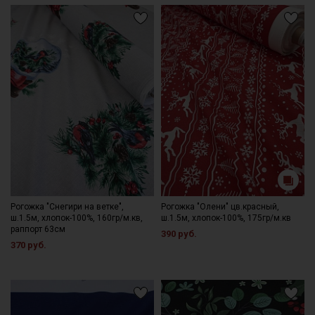
Рогожка "Снегири на ветке",
Рогожка "Олени" цв.красный,
ш.1.5м, хлопок-100%, 160гр/м.кв,
ш.1.5м, хлопок-100%, 175гр/м.кв
раппорт 63см
390 руб.
370 руб.