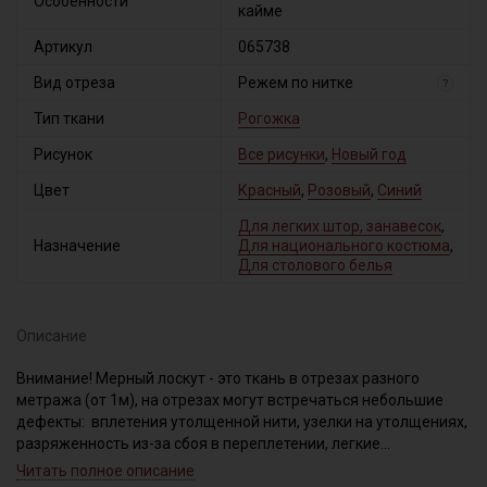
Особенности
кайме
Артикул
065738
Вид отреза
Режем по нитке
?
Тип ткани
Рогожка
Рисунок
Все рисунки
,
Новый год
Цвет
Красный
,
Розовый
,
Синий
Для легких штор, занавесок
,
Назначение
Для национального костюма
,
Для столового белья
Описание
Внимание! Мерный лоскут - это ткань в отрезах разного
метража (от 1м), на отрезах могут встречаться небольшие
дефекты: вплетения утолщенной нити, узелки на утолщениях,
разряженность из-за сбоя в переплетении, легкие
загрязнения вдоль кромки и на расстоянии до 5см от кромки,
Читать полное описание