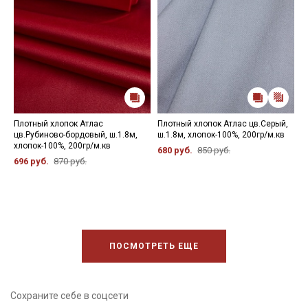
Плотный хлопок Атлас
Плотный хлопок Атлас цв.Серый,
П
цв.Рубиново-бордовый, ш.1.8м,
ш.1.8м, хлопок-100%, 200гр/м.кв
г
хлопок-100%, 200гр/м.кв
2
680 руб.
850 руб.
696 руб.
870 руб.
6
ПОСМОТРЕТЬ ЕЩЕ
Сохраните себе в соцсети