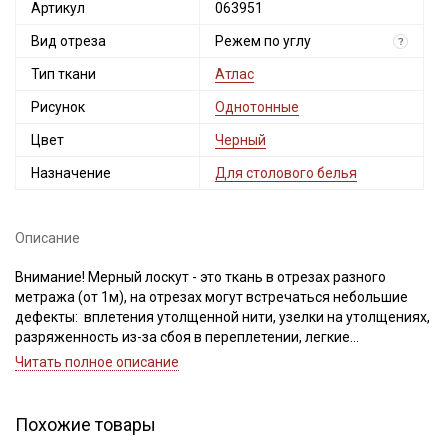
Артикул
063951
Вид отреза
Режем по углу
?
Тип ткани
Атлас
Рисунок
Однотонные
Цвет
Черный
Назначение
Для столового белья
Описание
Внимание! Мерный лоскут - это ткань в отрезах разного
метража (от 1м), на отрезах могут встречаться небольшие
дефекты: вплетения утолщенной нити, узелки на утолщениях,
разряженность из-за сбоя в переплетении, легкие
загрязнения вдоль кромки и на расстоянии до 5см от кромки,
Читать полное описание
пятнышки непрокраса, редко встречается лоскут со швом. При
обнаружении на отрезе других дефектов, с вами свяжется
менеджер для дополнительного согласования. В
Похожие товары
комментариях к заказу просим указывать необходимый