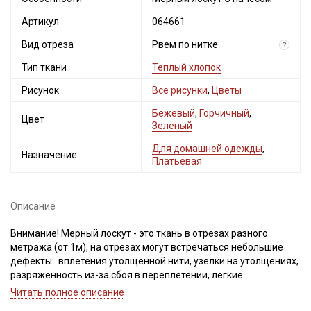
Артикул
064661
Вид отреза
Рвем по нитке
?
Тип ткани
Теплый хлопок
Рисунок
Все рисунки
,
Цветы
Бежевый
,
Горчичный
,
Цвет
Зеленый
Для домашней одежды
,
Назначение
Платьевая
Описание
Внимание! Мерный лоскут - это ткань в отрезах разного
метража (от 1м), на отрезах могут встречаться небольшие
дефекты: вплетения утолщенной нити, узелки на утолщениях,
разряженность из-за сбоя в переплетении, легкие
загрязнения вдоль кромки и на расстоянии до 5см от кромки,
Читать полное описание
пятнышки непрокраса, редко встречается лоскут со швом. При