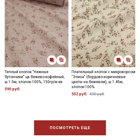
Теплый хлопок "Нежные
Плательный хлопок с микроворсом
бутончики" цв.бежево-кофейный,
"Элиза" (бордово-коричневые
ш.1.5м, хлопок-100%, 150гр/м.кв
цветы на бежевом), ш.1.45м,
хлопок-100%
590 руб.
552 руб.
690 руб.
ПОСМОТРЕТЬ ЕЩЕ