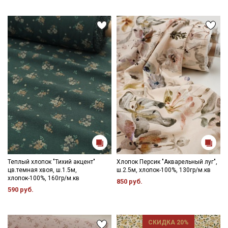
Подписаться
Ознакомлен(а) с
Политикой обработки персональных
данных
и даю
Согласие на обработку персональных
данных
Даю
Согласие на получение рекламных и
информационных рассылок
Теплый хлопок "Тихий акцент"
Хлопок Персик "Акварельный луг",
цв.темная хвоя, ш.1.5м,
ш.2.5м, хлопок-100%, 130гр/м.кв
хлопок-100%, 160гр/м.кв
850 руб.
590 руб.
СКИДКА 20%