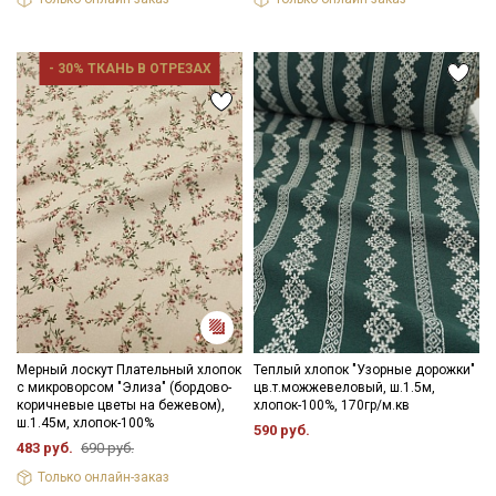
Дает усадку до 5-7% перед пошивом постирайте отрез в
расправленном виде, при температуре не выше 40C, высушите
в 1 слой и прогладьте с осторожностью с изнанки. Яркие
расцветки рекомендуется сначала прополоскать до
- 30% ТКАНЬ В ОТРЕЗАХ
прозрачной воды.
Уход:
- стирка до 40C в деликатном режиме (вывернув изделие на
изнанку)
- запрещены отбеливатели
- сушить в подвешенном и расправленном состоянии
- глажка только с изнаночной стороны.
Секретная рассылка от Купава
Цветопередача может отличаться от оригинального цвета
ткани в зависимостиот настроек вашего монитора и в
Мы публикуем здесь дополнительные
зависимости от партии.
промокоды и скидки до 30% на узкие
категории тканей
Мерный лоскут Плательный хлопок
Теплый хлопок "Узорные дорожки"
с микроворсом "Элиза" (бордово-
цв.т.можжевеловый, ш.1.5м,
Электронная почта
коричневые цветы на бежевом),
хлопок-100%, 170гр/м.кв
ш.1.45м, хлопок-100%
590 руб.
483 руб.
690 руб.
Только онлайн-заказ