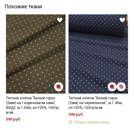
Похожие ткани
Теплый хлопок "Белый горох
Теплый хлопок "Белый горох
М
(2мм) на т.коричневом хаки",
(2мм) на чернильном", ш.1.45м,
"
ВИД2, ш.1.50м, хл-100%, 160гр/
хл-100%, 160гр/м.кв
ш
м.кв
590 руб.
3
590 руб.
Только онлайн-заказ