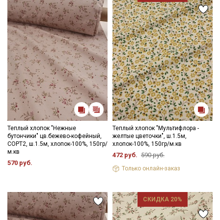
Теплый хлопок "Нежные
Теплый хлопок "Мультифлора -
бутончики" цв.бежево-кофейный,
желтые цветочки", ш.1.5м,
СОРТ2, ш.1.5м, хлопок-100%, 150гр/
хлопок-100%, 150гр/м.кв
м.кв
472 руб.
590 руб.
570 руб.
Только онлайн-заказ
СКИДКА 20%