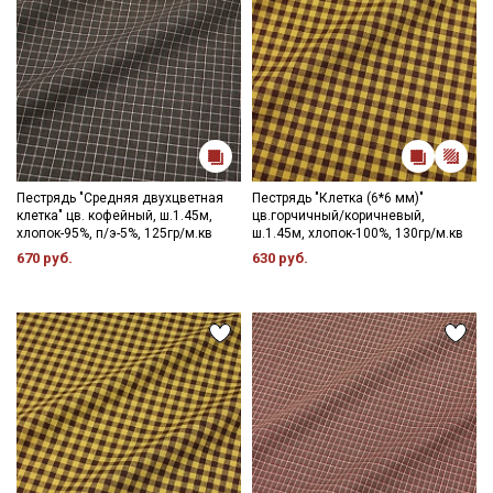
Пестрядь "Средняя двухцветная
Пестрядь "Клетка (6*6 мм)"
клетка" цв. кофейный, ш.1.45м,
цв.горчичный/коричневый,
хлопок-95%, п/э-5%, 125гр/м.кв
ш.1.45м, хлопок-100%, 130гр/м.кв
670 руб.
630 руб.