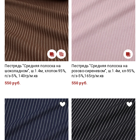
Пестрядь "Средняя полоска на
Пестрядь "Средняя полоска на
шоколадном", ш.1.4м, хлопок-95%,
розово-сиреневом", ш.1.4м, хл-95%,
п/э-5%, 140гр/м.кв
п/э-5%,165гр/м.кв
550 руб.
550 руб.
Секретная рассылка от Купава
Мы публикуем здесь дополнительные
промокоды и скидки до 30% на узкие