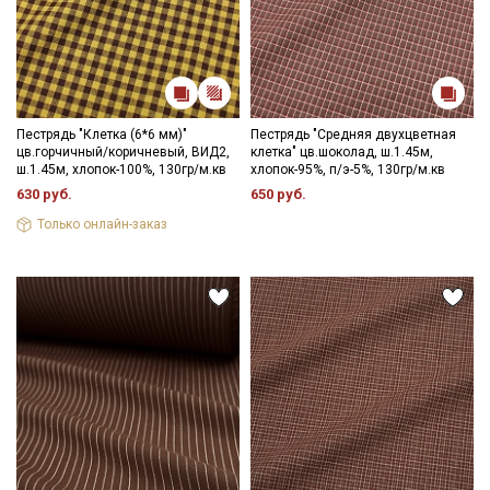
Пестрядь "Клетка (6*6 мм)"
Пестрядь "Средняя двухцветная
цв.горчичный/коричневый, ВИД2,
клетка" цв.шоколад, ш.1.45м,
ш.1.45м, хлопок-100%, 130гр/м.кв
хлопок-95%, п/э-5%, 130гр/м.кв
630 руб.
650 руб.
Только онлайн-заказ