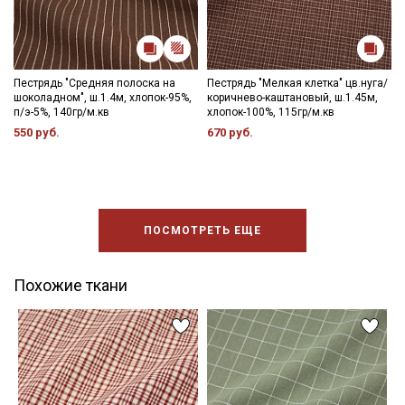
Пестрядь "Средняя полоска на
Пестрядь "Мелкая клетка" цв.нуга/
шоколадном", ш.1.4м, хлопок-95%,
коричнево-каштановый, ш.1.45м,
п/э-5%, 140гр/м.кв
хлопок-100%, 115гр/м.кв
550 руб.
670 руб.
ПОСМОТРЕТЬ ЕЩЕ
Похожие ткани