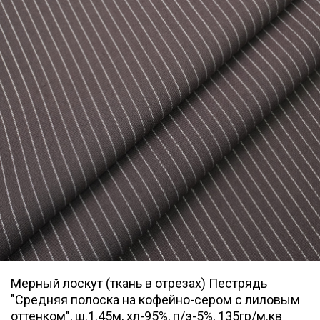
Мерный лоскут (ткань в отрезах) Пестрядь
"Средняя полоска на кофейно-сером с лиловым
оттенком", ш.1.45м, хл-95%, п/э-5%, 135гр/м.кв