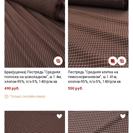
Брак(уценка) Пестрядь "Средняя
Пестрядь "Средняя клетка на
полоска на шоколадном", ш.1.4м,
темно-коричневом", ш.1.41м,
хлопок-95%, п/э-5%, 140гр/м.кв
хлопок-95%, п/э-5%, 140гр/м.кв
490 руб.
550 руб.
Только онлайн-заказ