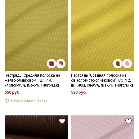
Пестрядь "Средняя полоска на
Пестрядь "Средняя полоска на
желто-оливковом", ш.1.4м,
св.золотисто-оливковом", СОРТ2,
хлопок-95%, п/э-5%, 140гр/м.кв
ш.1.40м, хл-95%, п/э-5%, 140гр/м.кв
550 руб.
520 руб.
Только онлайн-заказ