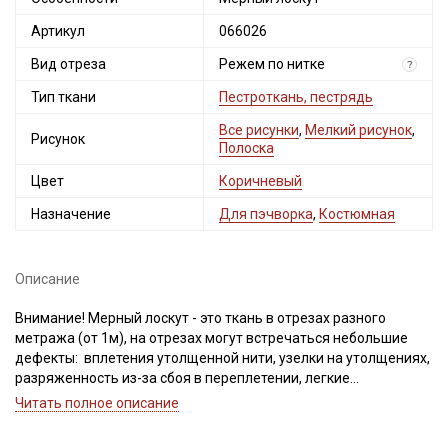
Артикул
066026
Вид отреза
Режем по нитке
?
Тип ткани
Пестроткань, пестрядь
Все рисунки
,
Мелкий рисунок
,
Рисунок
Полоска
Цвет
Коричневый
Назначение
Для пэчворка
,
Костюмная
Описание
Внимание! Мерный лоскут - это ткань в отрезах разного
метража (от 1м), на отрезах могут встречаться небольшие
дефекты: вплетения утолщенной нити, узелки на утолщениях,
разряженность из-за сбоя в переплетении, легкие
загрязнения вдоль кромки и на расстоянии до 5см от кромки,
Читать полное описание
пятнышки непрокраса, редко встречается лоскут со швом. При
обнаружении на отрезе других дефектов, с вами свяжется