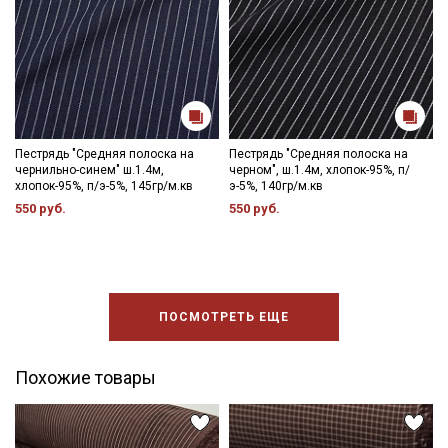
категории тканей
Электронная почта
Пестрядь "Средняя полоска на
Пестрядь "Средняя полоска на
чернильно-синем" ш.1.4м,
черном", ш.1.4м, хлопок-95%, п/
Подписаться
хлопок-95%, п/э-5%, 145гр/м.кв
э-5%, 140гр/м.кв
550 руб.
550 руб.
Ознакомлен(а) с
Политикой обработки персональных
данных
и даю
Согласие на обработку персональных
данных
Даю
Согласие на получение рекламных и
информационных рассылок
ПОСМОТРЕТЬ ЕЩЕ
Похожие товары