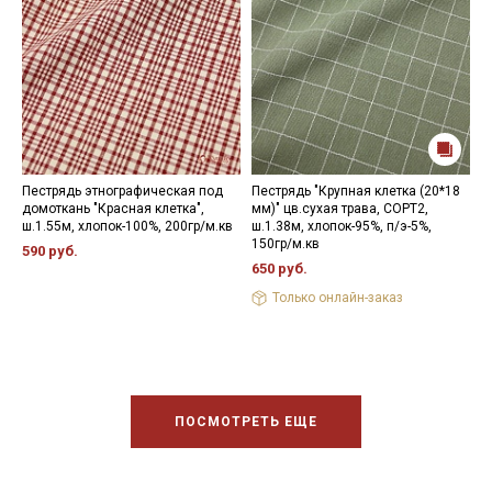
Пестрядь этнографическая под
Пестрядь "Крупная клетка (20*18
П
домоткань "Красная клетка",
мм)" цв.сухая трава, СОРТ2,
к
ш.1.55м, хлопок-100%, 200гр/м.кв
ш.1.38м, хлопок-95%, п/э-5%,
ш
150гр/м.кв
1
590 руб.
650 руб.
6
Только онлайн-заказ
ПОСМОТРЕТЬ ЕЩЕ