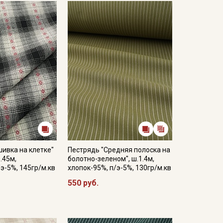
ивка на клетке"
Пестрядь "Средняя полоска на
.45м,
болотно-зеленом", ш.1.4м,
/э-5%, 145гр/м.кв
хлопок-95%, п/э-5%, 130гр/м.кв
550 руб.