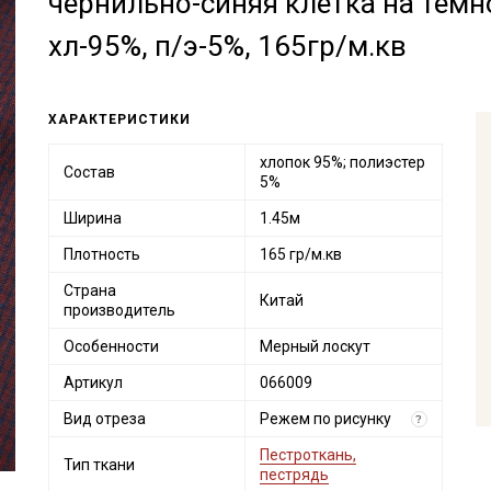
чернильно-синяя клетка на темн
хл-95%, п/э-5%, 165гр/м.кв
ХАРАКТЕРИСТИКИ
хлопок 95%; полиэстер
Состав
5%
Ширина
1.45м
Плотность
165 гр/м.кв
Страна
Китай
производитель
Особенности
Мерный лоскут
Артикул
066009
Вид отреза
Режем по рисунку
?
Пестроткань,
Тип ткани
пестрядь