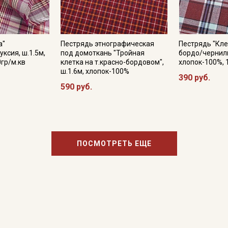
а"
Пестрядь этнографическая
Пестрядь "Кле
ксия, ш.1.5м,
под домоткань "Тройная
бордо/черниль
0гр/м.кв
клетка на т.красно-бордовом",
хлопок-100%, 
ш.1.6м, хлопок-100%
390 руб.
590 руб.
ПОСМОТРЕТЬ ЕЩЕ