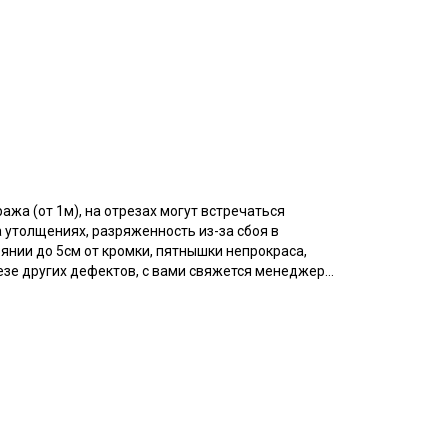
ажа (от 1м), на отрезах могут встречаться
 утолщениях, разряженность из-за сбоя в
оянии до 5см от кромки, пятнышки непрокраса,
резе других дефектов, с вами свяжется менеджер
азу просим указывать необходимый единый метраж.
аотично расположенные точки непрокраса, короткие
ромки на расстоянии до 5см от края браком не
ань режем по рисунку. Просим учитывать это при
го производства. Двусторонний пестротканый