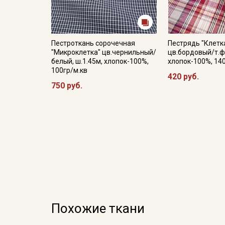
Пестроткань сорочечная
Пестрядь "Клетк
"Микроклетка" цв.чернильный/
цв.бордовый/т.фу
белый, ш.1.45м, хлопок-100%,
хлопок-100%, 14
100гр/м.кв
420 руб.
750 руб.
Похожие ткани