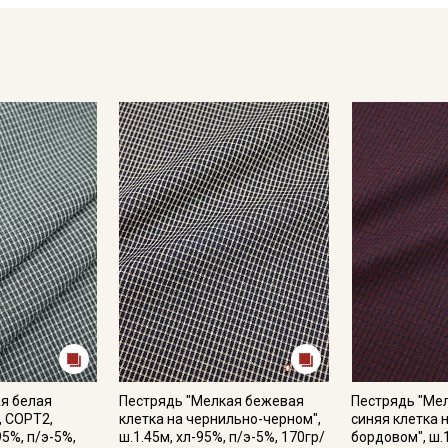
рисунок создаётся цветными нитями в полотняном переплет
долговечность.
Идеально подходит для пошива традиционной одежды: плат
интерьерного текстиля: покрывал, декоративных подушек, ск
Перед пошивом: обязательно постирайте отрез при темпера
готового изделия.
Уход:
- стирать при температуре до 40°C в деликатном режиме, от
- при стирке использовать мягкие моющие средства без аг
- сушить в расправленном, подвешенном состоянии в хоро
- гладить слегка увлажненной с изнаночной стороны.
Внимание! На ткани могут встречаться продольные еле зам
поперечных нитей, узелки и вкрапления нитей другого цвета
браком и дефектом не считается. Не вырезаем. Просим учит
Обратите внимание: цветопередача на экране может отлича
настроек вашего монитора и номера партии. Для точного с
я белая
Пестрядь "Мелкая бежевая
Пестрядь "Ме
ткани или связаться с менеджером для уточнения наличия 
, СОРТ2,
клетка на чернильно-черном",
синяя клетка 
95%, п/э-5%,
ш.1.45м, хл-95%, п/э-5%, 170гр/
бордовом", ш.1