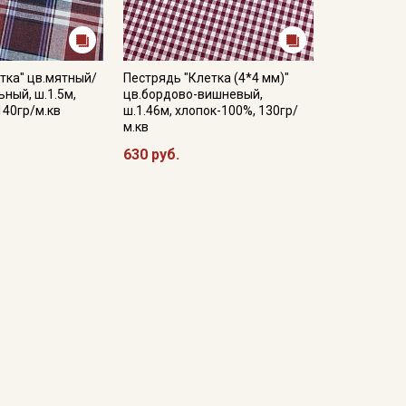
тка" цв.мятный/
Пестрядь "Клетка (4*4 мм)"
ный, ш.1.5м,
цв.бордово-вишневый,
140гр/м.кв
ш.1.46м, хлопок-100%, 130гр/
м.кв
630 руб.