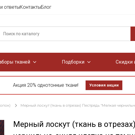
и ответы
Контакты
Блог
аборы тканей
Подборки
Скидки 
Акция 20% однотонные ткани!
Условия акции
лопок)
Мерный лоскут (ткань в отрезах) Пестрядь "Мелкая чернильно
Мерный лоскут (ткань в отрезах