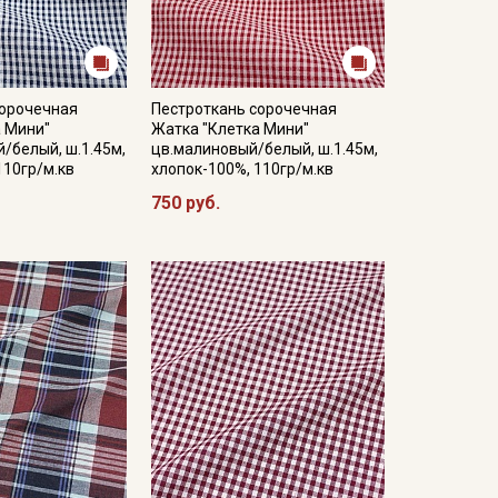
сорочечная
Пестроткань сорочечная
а Мини"
Жатка "Клетка Мини"
/белый, ш.1.45м,
цв.малиновый/белый, ш.1.45м,
110гр/м.кв
хлопок-100%, 110гр/м.кв
750 руб.