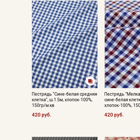
Пестрядь "Сине-белая средняя
Пестрядь "Мелка
клетка", ш.1.5м, хлопок-100%,
сине-белая клетк
150гр/м.кв
хлопок-100%, 15
420 руб.
420 руб.