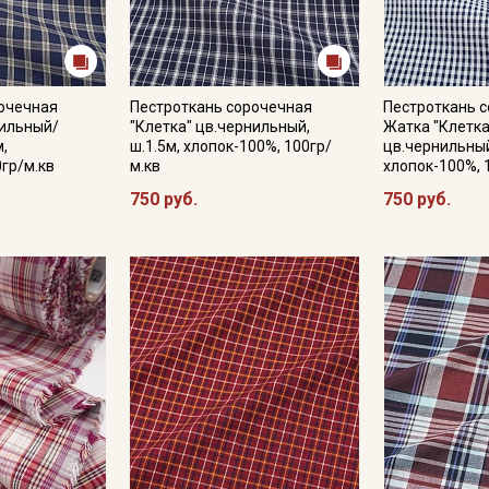
Подписаться
рочечная
Пестроткань сорочечная
Пестроткань 
нильный/
"Клетка" цв.чернильный,
Жатка "Клетк
Ознакомлен(а) с
Политикой обработки персональных
м,
ш.1.5м, хлопок-100%, 100гр/
цв.чернильный
данных
и даю
Согласие на обработку персональных
0гр/м.кв
м.кв
хлопок-100%, 
данных
750 руб.
750 руб.
Даю
Согласие на получение рекламных и
информационных рассылок