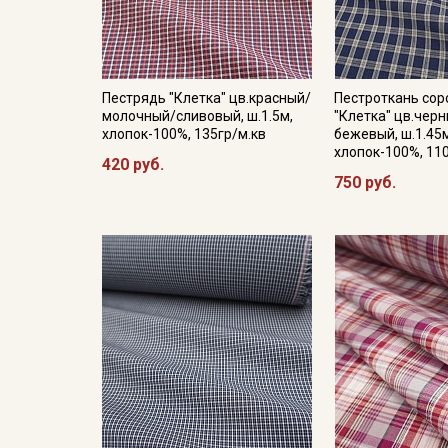
Пестрядь "Клетка" цв.красный/
Пестроткань со
молочный/сливовый, ш.1.5м,
"Клетка" цв.чер
хлопок-100%, 135гр/м.кв
бежевый, ш.1.45
хлопок-100%, 11
420 руб.
750 руб.