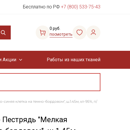
Бесплатно по РФ
+7 (800) 533-75-43
0 руб.
посмотреть
и Акции
Работы из наших тканей
-синяя клетка на темно-бордовом", ш.1.45м, хл-95%, п/
) Пестрядь "Мелкая