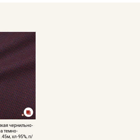
ении, обеспечивая приятную текстуру, прочность и
ьев, юбок, сарафанов, костюмов, жилетов и
атертей, прихваток.
туре не выше 40°C, чтобы избежать усадки
жим на низких оборотах;
рессивных химических компонентов;
шо проветриваемом помещении, без пересушивания;
етные полосы (см.фото), утолщения продольных и
, ширина ткани (±2см). Для данного вида ткани это
ывать это при заказе.
ться от реального цвета ткани в зависимости от
оответствия цвета рекомендуем заказать образец
лкая чернильно-
образцов и цвета перед оформлением заказа.
на темно-
.45м, хл-95%, п/