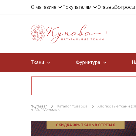
О магазине
Покупателям
Отзывы
Вопросы 
Ткани
Фурнитура
Н
"Купава"
Каталог товаров
Хлопковые ткани (х
э-5%, 165гр/м.кв
СКИДКА 30% ТКАНЬ В ОТРЕЗАХ