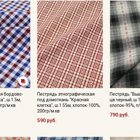
я бордово-
Пестрядь этнографическая
Пестрядь "Выш
а", ш.1.5м,
под домоткань "Красная
цв.черный, ш.1
0гр/м.кв
клетка", ш.1.55м, хлопок-100%,
хлопок-95%, п
200гр/м.кв
790 руб.
590 руб.