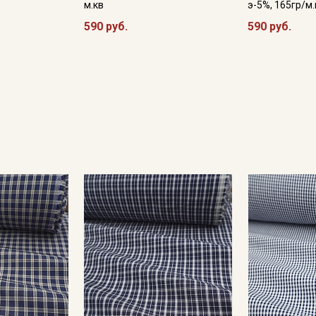
м.кв
э-5%, 165гр/м.
590 руб.
590 руб.
Секретная рассылка от
Купава
Мы публикуем здесь дополнительные
промокоды и скидки до 30% на узкие
категории тканей
Электронная почта