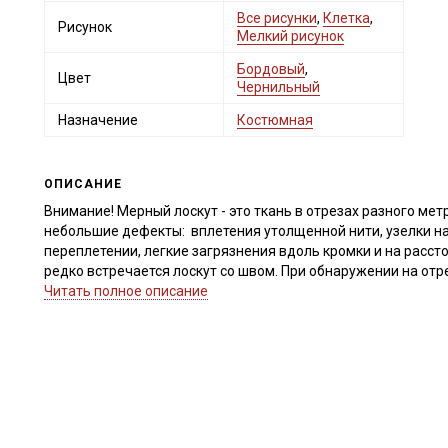
Все рисунки
,
Клетка
,
Рисунок
Мелкий рисунок
Бордовый
,
Цвет
Чернильный
Назначение
Костюмная
ОПИСАНИЕ
Внимание! Мерный лоскут - это ткань в отрезах разного метр
небольшие дефекты: вплетения утолщенной нити, узелки на
переплетении, легкие загрязнения вдоль кромки и на расст
редко встречается лоскут со швом. При обнаружении на от
для дополнительного согласования. В комментариях к зак
Читать полное описание
Внимание! На ткани могут встречаться утолщение нитей, х
единичные вплетения нитей другого цвета. Дефекты вдоль к
являются. Ширина ткани ±2см. Размер клетки 2,2х2,2 см. Тк
заказе.
Пестрядь – это плотная хлопчатобумажная ткань фабрично