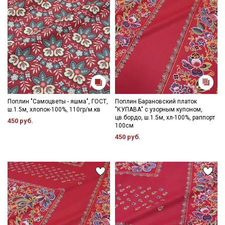
Поплин "Самоцветы - яшма", ГОСТ,
Поплин Барановский платок
ш.1.5м, хлопок-100%, 110гр/м.кв
"КУПАВА" с узорным купоном,
цв.бордо, ш.1.5м, хл-100%, раппорт
450 руб.
100см
450 руб.