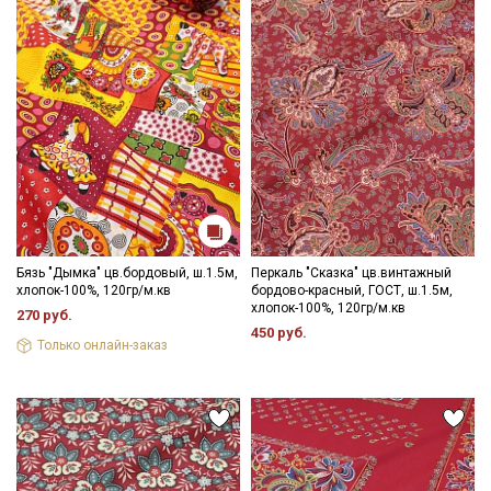
Бязь "Дымка" цв.бордовый, ш.1.5м,
Перкаль "Сказка" цв.винтажный
хлопок-100%, 120гр/м.кв
бордово-красный, ГОСТ, ш.1.5м,
хлопок-100%, 120гр/м.кв
270 руб.
450 руб.
Только онлайн-заказ