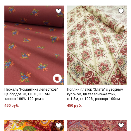
Мы публикуем здесь дополнительные
зависимости от партии.
промокоды и скидки до 30% на узкие
категории тканей
Электронная почта
Подписаться
Ознакомлен(а) с
Политикой обработки персональных
данных
и даю
Согласие на обработку персональных
данных
Перкаль "Романтика лепестков"
Поплин платок "Злата" с узорным
цв.бордовый, ГОСТ, ш.1.5м,
купоном, цв.телесно-желтый,
Даю
Согласие на получение рекламных и
хлопок-100%, 120гр/м.кв
ш.1.5м, хл-100%, раппорт 100см
информационных рассылок
450 руб.
450 руб.