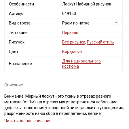
Особенности
Лоскут Набивной рисунок
Артикул
049150
Вид отреза
Рвем по нитке
?
Тип ткани
Перкаль
Рисунок
Все рисунки
,
Русский стиль
Цвет
Бордовый
Для национального
Назначение
костюма
Описание
Внимание! Мерный лоскут - это ткань в отрезах разного
метража (от 1м), на отрезах могут встречаться небольшие
дефекты: вплетения утолщенной нити, узелки на утолщениях,
разряженность из-за сбоя в переплетении, легкие
загрязнения вдоль кромки и на расстоянии до 5см от кромки,
Читать полное описание
пятнышки непрокраса, редко встречается лоскут со швом. При