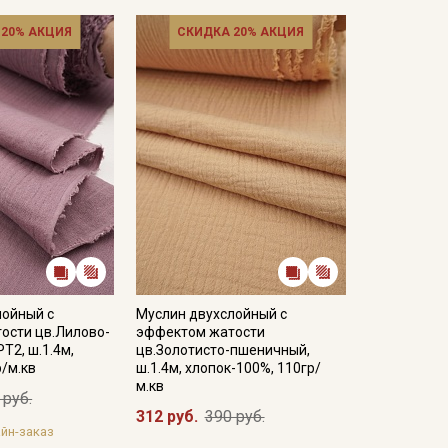
плетения, на швах при сильной нагрузке, ткань
 20% АКЦИЯ
СКИДКА 20% АКЦИЯ
ирать модели свободного кроя.
при температуре дальнейших стирок, не выше 40C.
меньшается, допускается вертикальное
ета ткани в зависимости от настроек вашего
лойный с
Муслин двухслойный с
ости цв.Лилово-
эффектом жатости
Т2, ш.1.4м,
цв.Золотисто-пшеничный,
р/м.кв
ш.1.4м, хлопок-100%, 110гр/
м.кв
 руб.
312 руб.
390 руб.
йн-заказ