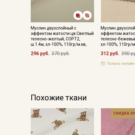
Муслин двухслойный с
Муслин двухслой
эффектом жатости цв.Светлый
эффектом жатос
телесно-желтый, СОРТ2,
телесно-бежевый
ш.1.4м, хл-100%, 110гр/м.кв,
хл-100%, 110гр/м
296 руб.
370 руб.
312 руб.
390 р
Только онлайн
Похожие ткани
СКИДКА 20