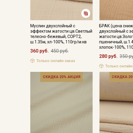
Муслин двухслойный с
БРАК (цена сниж
эффектом жатости цв.Светлый
двухслойный с 
телесно-бежевый, СОРТ2,
жатости цв.Золо
ш.1.35м, хл-100%, 110гр/м.кв
пшеничный, ш.1.
хлопок-100%, 11
360 руб.
450 руб.
280 руб.
350 р
Только онлайн-заказ
Только онлайн
СКИДКА 20% АКЦИЯ
СКИДКА 20