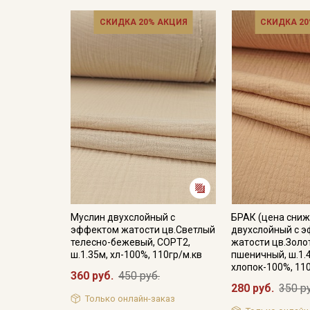
СКИДКА 20% АКЦИЯ
СКИДКА 20
Муслин двухслойный с
БРАК (цена сниж
эффектом жатости цв.Светлый
двухслойный с 
телесно-бежевый, СОРТ2,
жатости цв.Золо
ш.1.35м, хл-100%, 110гр/м.кв
пшеничный, ш.1.
хлопок-100%, 11
360 руб.
450 руб.
280 руб.
350 р
Только онлайн-заказ