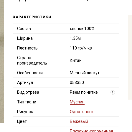
ХАРАКТЕРИСТИКИ
Состав
хлопок 100%
Ширина
1.35м
Плотность
110 гр/м.кв
Страна
Китай
производитель
Особенности
Мерный лоскут
Артикул
053350
Вид отреза
Рвем по нитке
?
Тип ткани
Муслин
Рисунок
Однотонные
Цвет
Бежевый
Блузочно-сорочечная
,