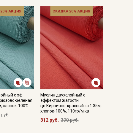
 20% АКЦИЯ
СКИДКА 20% АКЦИЯ
ойный с эф.
Муслин двухслойный с
ирюзово-зеленая
эффектом жатости
м, хлопок-100%
цв.Кирпично-красный, ш.1.35м,
хлопок-100%, 110гр/м.кв
 руб.
312 руб.
390 руб.