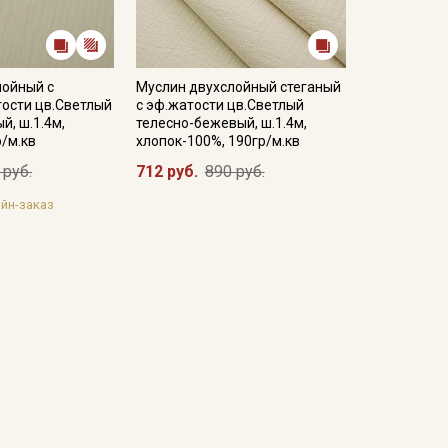
лойный с
Муслин двухслойный стеганый
ости цв.Светлый
с эф.жатости цв.Светлый
й, ш.1.4м,
телесно-бежевый, ш.1.4м,
р/м.кв
хлопок-100%, 190гр/м.кв
 руб.
712 руб.
890 руб.
йн-заказ