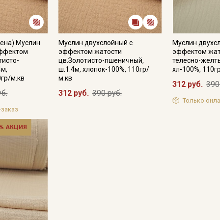
ена) Муслин
Муслин двухслойный с
Муслин двухс
эффектом
эффектом жатости
эффектом жат
тисто-
цв.Золотисто-пшеничный,
телесно-желты
4м,
ш.1.4м, хлопок-100%, 110гр/
хл-100%, 110г
0гр/м.кв
м.кв
312 руб.
390
уб.
312 руб.
390 руб.
Только онла
-заказ
% АКЦИЯ