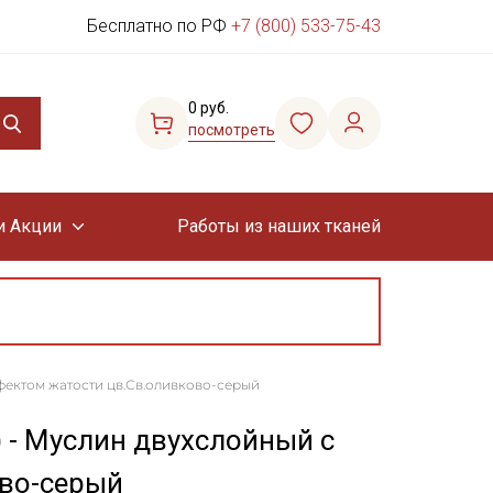
Бесплатно по РФ
+7 (800) 533-75-43
0 руб.
посмотреть
и Акции
Работы из наших тканей
ффектом жатости цв.Св.оливково-серый
) - Муслин двухслойный с
ово-серый