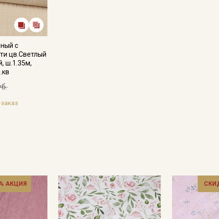
ный с
ти цв.Светлый
, ш.1.35м,
.кв
уб.
-заказ
% АКЦИЯ
СКИ