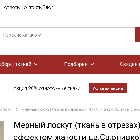
и ответы
Контакты
Блог
аборы тканей
Подборки
Скидки 
Акция 20% однотонные ткани!
Условия акции
лопок)
Мерный лоскут (ткань в отрезах) - Муслин двухслойный с э
Мерный лоскут (ткань в отрезах
эффектом жатости цв.Св.оливк