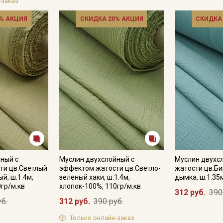
-заказ
% АКЦИЯ
СКИДКА 20% АКЦИЯ
СКИДКА
Секретная рассылка от
Купава
ный с
Муслин двухслойный с
Муслин двухсл
Мы публикуем здесь дополнительные
ти цв.Светлый
эффектом жатости цв.Светло-
жатости цв.Б
промокоды и скидки до 30% на узкие
й, ш.1.4м,
зеленый хаки, ш.1.4м,
дымка, ш.1.35
категории тканей
0гр/м.кв
хлопок-100%, 110гр/м.кв
312 руб.
390
уб.
312 руб.
390 руб.
Электронная почта
Только онлайн-заказ