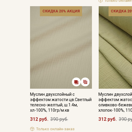
Только онлайн
СКИДКА 20% АКЦИЯ
СКИДКА 20
Муслин двухслойный с
Муслин двухслой
эффектом жатости цв.Светлый
эффектом жатос
телесно-желтый, ш.1.4м,
оливково-бежевы
хл-100%, 110гр/м.кв
хлопок-100%, 11
312 руб.
390 руб.
312 руб.
390 р
Только онлайн-заказ