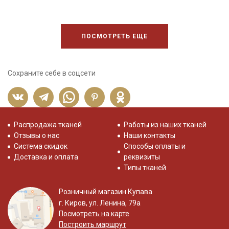
Муслин отлично подходит для пошива взрослой и детской
одежды, домашнего текстиля, прекрасно смотрится в
сочетании с сатином, вафельным полотном, фактурным
хлопком.
ПОСМОТРЕТЬ ЕЩЕ
Ткань дает усадку до 5% перед пошивом постирайте отрез
при температуре дальнейших стирок, не выше 40C
Уход:
- стирка до 40C, отжим до 600 оборотов
Сохраните себе в соцсети
- запрещены отбеливатели
- сушить в подвешенном и расправленном состоянии
- гладить не рекомендуется, после глажки жатый эффект
уменьшается, допускается вертикальное отпаривание.
Цветопередача (тон) может отличаться от оригинального
Распродажа тканей
Работы из наших тканей
цвета ткани в зависимости от настроек вашего монитора и в
Отзывы о нас
Наши контакты
зависимости от партии.
Система скидок
Способы оплаты и
Доставка и оплата
реквизиты
Типы тканей
Розничный магазин Купава
г. Киров, ул. Ленина, 79а
Посмотреть на карте
Построить маршрут