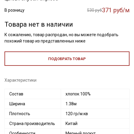
371 руб/м
В розницу
530 руб
Товара нет в наличии
К сожалению, товар распродан, но вы можете подобрать
похожий товар из представленных ниже
ПОДОБРАТЬ ТОВАР
Характеристики
Состав
хлопок 100%
Ширина
1.38м
Плотность
120 гр/м.кв
Страна производитель
Китай
Секретная рассылка от Купава
Особенности
Мерный лоскут