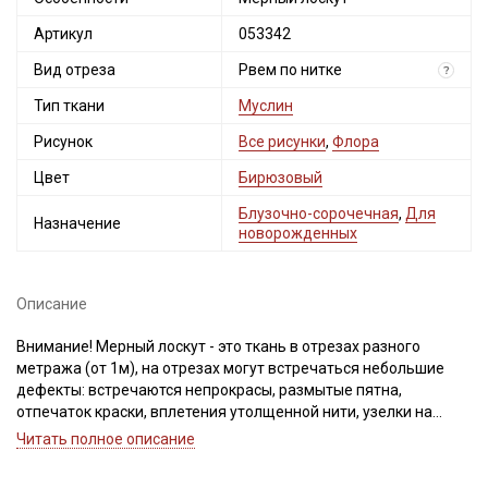
Артикул
053342
Мы публикуем здесь дополнительные
промокоды и скидки до 30% на узкие
Вид отреза
Рвем по нитке
?
категории тканей
Тип ткани
Муслин
Рисунок
Все рисунки
,
Флора
Электронная почта
Цвет
Бирюзовый
Блузочно-сорочечная
,
Для
Назначение
новорожденных
Подписаться
Описание
Ознакомлен(а) с
Политикой обработки персональных
данных
и даю
Согласие на обработку персональных
Внимание! Мерный лоскут - это ткань в отрезах разного
данных
метража (от 1м), на отрезах могут встречаться небольшие
Даю
Согласие на получение рекламных и
дефекты: встречаются непрокрасы, размытые пятна,
информационных рассылок
отпечаток краски, вплетения утолщенной нити, узелки на
утолщениях, разряженность из-за сбоя в переплетении,
Читать полное описание
легкие загрязнения вдоль кромки и на расстоянии до 5см от
кромки, пятнышки непрокраса, редко встречается лоскут со