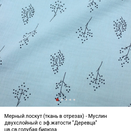
Мерный лоскут (ткань в отрезах) - Муслин
двухслойный с эф.жатости "Деревца"
цв.св.голубая бирюза