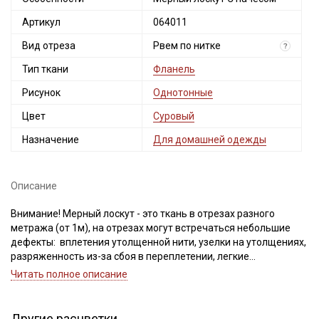
Артикул
064011
Вид отреза
Рвем по нитке
?
Тип ткани
Фланель
Рисунок
Однотонные
Цвет
Суровый
Назначение
Для домашней одежды
Описание
Внимание! Мерный лоскут - это ткань в отрезах разного
метража (от 1м), на отрезах могут встречаться небольшие
дефекты: вплетения утолщенной нити, узелки на утолщениях,
разряженность из-за сбоя в переплетении, легкие
загрязнения вдоль кромки и на расстоянии до 5см от кромки,
Читать полное описание
пятнышки непрокраса, редко встречается лоскут со швом. При
обнаружении на отрезе других дефектов, с вами свяжется
менеджер для дополнительного согласования. В
Другие расцветки