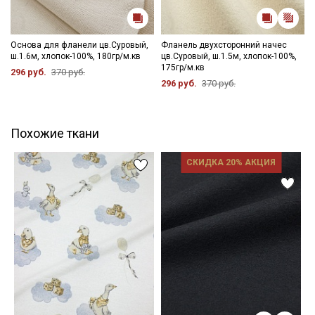
Основа для фланели цв.Суровый,
Фланель двухсторонний начес
ш.1.6м, хлопок-100%, 180гр/м.кв
цв.Суровый, ш.1.5м, хлопок-100%,
175гр/м.кв
296 руб.
370 руб.
296 руб.
370 руб.
Похожие ткани
СКИДКА 20% АКЦИЯ