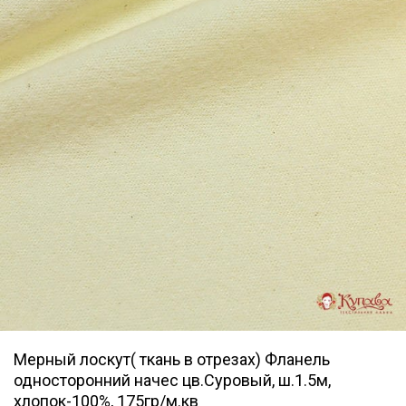
Мерный лоскут( ткань в отрезах) Фланель
односторонний начес цв.Суровый, ш.1.5м,
хлопок-100%, 175гр/м.кв