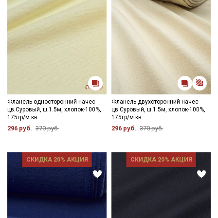
Секретная рассылка от Купава
Мы публикуем здесь дополнительные
промокоды и скидки до 30% на узкие
категории тканей
Электронная почта
Фланель односторонний начес
Фланель двухсторонний начес
цв.Суровый, ш.1.5м, хлопок-100%,
цв.Суровый, ш.1.5м, хлопок-100%,
175гр/м.кв
175гр/м.кв
296 руб.
370 руб.
296 руб.
370 руб.
Подписаться
СКИДКА 20% АКЦИЯ
СКИДКА 20% АКЦИЯ
Ознакомлен(а) с
Политикой обработки персональных
данных
и даю
Согласие на обработку персональных
данных
Даю
Согласие на получение рекламных и
информационных рассылок