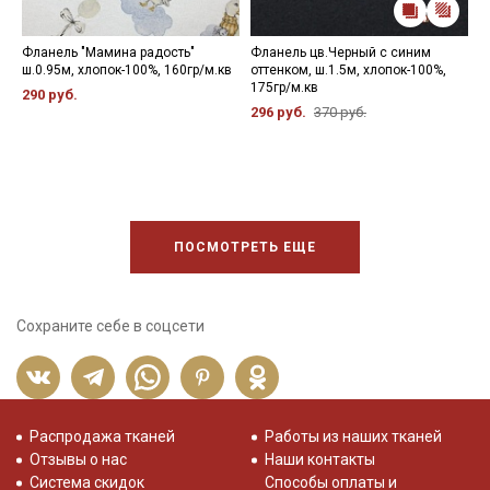
Фланель "Мамина радость"
Фланель цв.Черный с синим
Ф
ш.0.95м, хлопок-100%, 160гр/м.кв
оттенком, ш.1.5м, хлопок-100%,
ц
175гр/м.кв
х
290 руб.
296 руб.
370 руб.
2
ПОСМОТРЕТЬ ЕЩЕ
Сохраните себе в соцсети
Распродажа тканей
Работы из наших тканей
Отзывы о нас
Наши контакты
Система скидок
Способы оплаты и