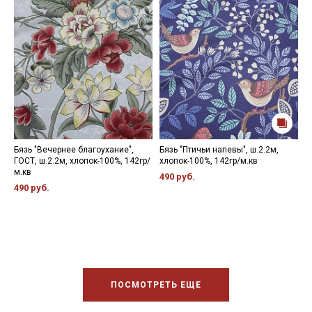
Бязь "Вечернее благоухание",
Бязь "Птичьи напевы", ш.2.2м,
Б
ГОСТ, ш.2.2м, хлопок-100%, 142гр/
хлопок-100%, 142гр/м.кв
о
м.кв
х
490 руб.
490 руб.
2
ПОСМОТРЕТЬ ЕЩЕ