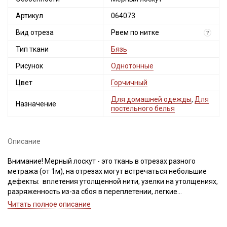
Артикул
064073
Вид отреза
Рвем по нитке
?
Тип ткани
Бязь
Рисунок
Однотонные
Цвет
Горчичный
Для домашней одежды
,
Для
Назначение
постельного белья
Описание
Внимание! Мерный лоскут - это ткань в отрезах разного
метража (от 1м), на отрезах могут встречаться небольшие
дефекты: вплетения утолщенной нити, узелки на утолщениях,
разряженность из-за сбоя в переплетении, легкие
загрязнения вдоль кромки и на расстоянии до 5см от кромки,
Читать полное описание
пятнышки непрокраса, редко встречается лоскут со швом. При
обнаружении на отрезе других дефектов, с вами свяжется