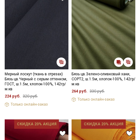
Ознакомлен(а) с
Политикой обработки персональных
данных
и даю
Согласие на обработку персональных
данных
Даю
Согласие на получение рекламных и
информационных рассылок
Мерный лоскут (ткань в отрезах)
Бязь цв.Зелено-оливковый хаки,
Бязь цв.Черный с серым оттенком,
СОРТ2, ш.1.5м, хлопок-100%, 142гр/
ГОСТ, ш.1.5м, хлопок-100%, 142гр/
м.кв
м.кв
264 руб.
330 руб.
224 руб.
320 руб.
Только онлайн-заказ
Только онлайн-заказ
СКИДКА 20% АКЦИЯ
СКИДКА 20% АКЦИЯ