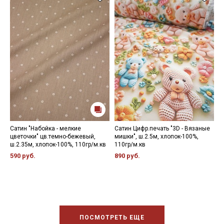
Сатин "Набойка - мелкие
Сатин Цифр.печать "3D - Вязаные
С
цветочки" цв.темно-бежевый,
мишки", ш.2.5м, хлопок-100%,
ц
ш.2.35м, хлопок-100%, 110гр/м.кв
110гр/м.кв
х
590 руб.
890 руб.
3
ПОСМОТРЕТЬ ЕЩЕ