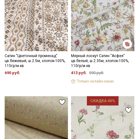
Сатин "Цветочный променад"
Мерный лоскут Сатин "Асфея"
цв.бежевый, ш.2.5м, хлопок-100%,
цв.белый, ш.2.35м, хлопок-100%,
115гр/м.кв
110гр/м.кв
690 руб.
413 руб.
590 руб.
Только онлайн-заказ
СКИДКА 40%