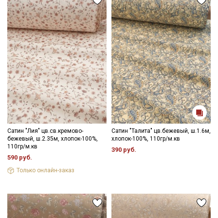
Ткань натуральная дает усадку до 10%, перед пошивом
постирайте отрез при температуре дальнейших стирок, не
выше 40C.
Уход:
- стирка до 40С, отдельно от синтетических материалов;
- запрещено использовать средства с содержанием хлора;
- сушить в подвешенном и расправленном состоянии, в
затемненном месте, не пересушивать;
- гладить, рекомендуется с паром используя умеренный
Секретная рассылка от Купава
режим.
Цветопередача (тон) может отличаться от оригинального
Мы публикуем здесь дополнительные
цвета ткани в зависимости от настроек вашего монитора и в
промокоды и скидки до 30% на узкие
зависимости от партии.
категории тканей
Сатин "Лия" цв.св.кремово-
Сатин "Талита" цв.бежевый, ш.1.6м,
бежевый, ш.2.35м, хлопок-100%,
хлопок-100%, 110гр/м.кв
110гр/м.кв
390 руб.
Электронная почта
590 руб.
Только онлайн-заказ
Подписаться