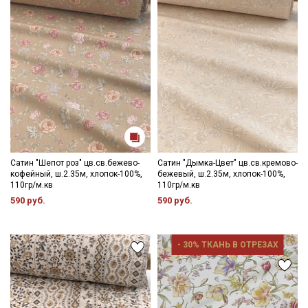
Ознакомлен(а) с
Политикой обработки персональных
данных
и даю
Согласие на обработку персональных
данных
Даю
Согласие на получение рекламных и
информационных рассылок
Сатин "Шепот роз" цв.св.бежево-
Сатин "Дымка-Цвет" цв.св.кремово-
кофейный, ш.2.35м, хлопок-100%,
бежевый, ш.2.35м, хлопок-100%,
110гр/м.кв
110гр/м.кв
590 руб.
590 руб.
- 30% ТКАНЬ В ОТРЕЗАХ