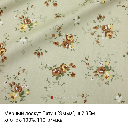
Мерный лоскут Сатин "Эмма", ш.2.35м,
хлопок-100%, 110гр/м.кв