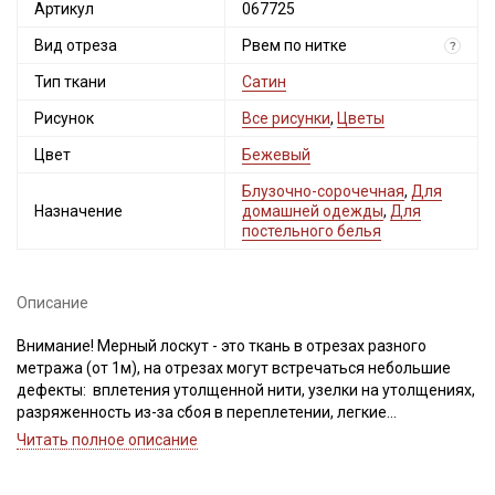
Артикул
067725
Вид отреза
Рвем по нитке
?
Тип ткани
Сатин
Рисунок
Все рисунки
,
Цветы
Цвет
Бежевый
Блузочно-сорочечная
,
Для
Назначение
домашней одежды
,
Для
постельного белья
Описание
Внимание! Мерный лоскут - это ткань в отрезах разного
метража (от 1м), на отрезах могут встречаться небольшие
дефекты: вплетения утолщенной нити, узелки на утолщениях,
разряженность из-за сбоя в переплетении, легкие
загрязнения вдоль кромки и на расстоянии до 5см от кромки,
Читать полное описание
пятнышки непрокраса, редко встречается лоскут со швом. При
обнаружении на отрезе других дефектов, с вами свяжется